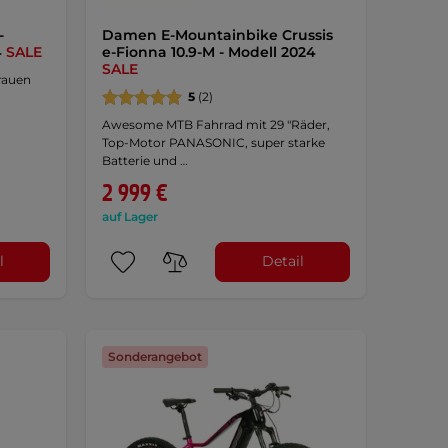
-
Damen E-Mountainbike Crussis
4
SALE
e-Fionna 10.9-M - Modell 2024
SALE
Frauen
5
(2)
Awesome MTB Fahrrad mit 29 "Räder,
Top-Motor PANASONIC, super starke
Batterie und …
2 999 €
auf Lager
l
Detail
Sonderangebot