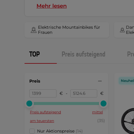
Mehr lesen
Elektrische Mountainbikes für
Dam
Frauen
Ele
TOP
Preis aufsteigend
Pr
Preis
Neuhei
€
-
€
Preis aufsteigend
mittel
(35)
am teuersten
Nur Aktionspreise
(14)