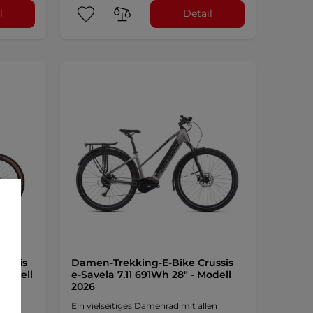
l
Detail
ussis
Damen-Trekking-E-Bike Crussis
 Modell
e-Savela 7.11 691Wh 28" - Modell
2026
nem
Ein vielseitiges Damenrad mit allen