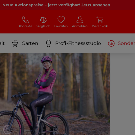
Neue Aktionspreise – jetzt verfügbar!
Jetzt ansehen
Kontakte
Vergleich
Favoriten
Anmelden
Warenkorb
it
Garten
Profi-Fitnessstudio
Sonde