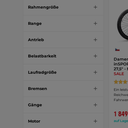
Rahmengröße
Range
Antrieb
Belastbarkeit
Damen
inSPOR
27,5" 
Laufradgröße
SALE
Bremsen
Ein leis
Reichwei
Fahrwer
Gänge
1 849
Motor
auf Lage