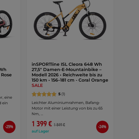
inSPORTline ISL Cleora 648 Wh
 Wh
27,5" Damen-E-Mountainbike –
e Rose
Modell 2026 • Reichweite bis zu
150 km • 156–181 cm - Coral Orange
SALE
5
(1)
r, eine
Leichter Aluminiumrahmen, Bafang-
d ein
Motor mit einer Leistung von bis zu 65
Nm, …
1 399 €
1 849 €
-25%
-24%
auf Lager