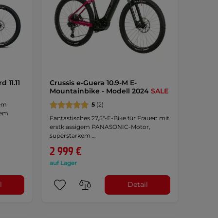
 11.11
Crussis e-Guera 10.9-M E-
Mountainbike - Modell 2024
SALE
nem
5
(2)
nem
Fantastisches 27,5"-E-Bike für Frauen mit
erstklassigem PANASONIC-Motor,
superstarkem …
2 999 €
auf Lager
l
Detail