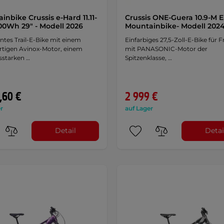
inbike Crussis e-Hard 11.11-
Crussis ONE-Guera 10.9-M E
0Wh 29" - Modell 2026
Mountainbike- Modell 202
ntes Trail-E-Bike mit einem
Einfarbiges 27,5-Zoll-E-Bike für 
tigen Avinox-Motor, einem
mit PANASONIC-Motor der
sstarken …
Spitzenklasse, …
,60 €
2 999 €
r
auf Lager
Detail
Detai