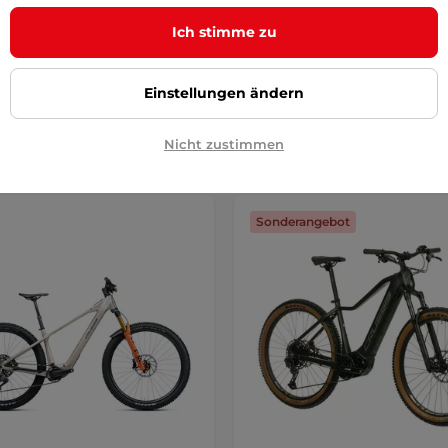
IC-Motor, starkem Akku und
leistungsstarken Panasonic GX U
usstattung! …
Motor, …
Ich stimme zu
 €
3 082,90 €
r
auf Lager
Einstellungen ändern
Detail
Detai
Nicht zustimmen
Sonderangebot