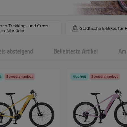
en-Trekking- und Cross-
Städtische E-Bikes für 
ktrofahrräder
eis absteigend
Beliebteste Artikel
Am 
t
Sonderangebot
Neuheit
Sonderangebot