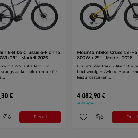
in E-Bike Crussis e-Fionna
Mountainbike Crussis e-Hard
15Wh 29" - Modell 2026
800Wh 29" - Modell 2026
ike mit 29"-Laufrädern und
Ein getuntes Trail-E-Bike mit ei
istungsstarken Mittelmotor für
hochwertigen Avinox-Motor, ei
s …
leistungsstarken …
,30 €
4 082,90 €
r
auf Lager
Detail
Detai