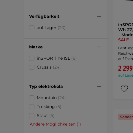
Verfügbarkeit
inSPOR
auf Lager
(20)
Wh 27
– Mode
SALE
Marke
Leistun
Reichwei
inSPORTline ISL
(6)
auf Tsch
2 299
Crussis
(24)
auf Lage
Typ elektrokola
Mountain
(24)
Trekking
(5)
Stadt
(5)
Sonder
Andere Möglichkeiten (1)