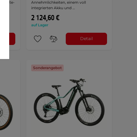
ltimate-
Annehmlichkeiten, einem voll
integrierten Akku und …
2 124,60 €
auf Lager
l
Detail
Sonderangebot