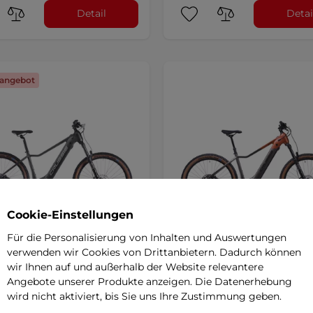
Detail
Detai
angebot
Cookie-Einstellungen
Für die Personalisierung von Inhalten und Auswertungen
verwenden wir Cookies von Drittanbietern. Dadurch können
inbike Crussis ONE-Guera
Damen-Mountain E-Bike Cr
wir Ihnen auf und außerhalb der Website relevantere
720Wh 27,5" - Modell 2025
e-Guera 10.11 894Wh 27,5" -
Angebote unserer Produkte anzeigen. Die Datenerhebung
2026
wird nicht aktiviert, bis Sie uns Ihre Zustimmung geben.
mit leistungsstarkem
Elegantes Damen-E-Bike mit ei