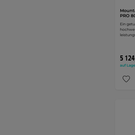
Mounta
PRO 80
Ein getu
hochwer
leistung
5 124
auf Lage