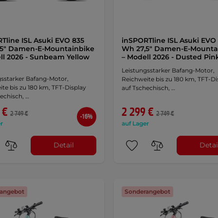
Tline ISL Asuki EVO 835
inSPORTline ISL Asuki EVO
,5" Damen-E-Mountainbike
Wh 27,5" Damen-E-Mounta
ll 2026 - Sunbeam Yellow
– Modell 2026 - Dusted Pi
Leistungsstarker Bafang-Motor,
gsstarker Bafang-Motor,
Reichweite bis zu 180 km, TFT-Di
te bis zu 180 km, TFT-Display
auf Tschechisch, …
echisch, …
 €
2 299 €
2 749 €
2 749 €
-16%
r
auf Lager
Detail
Detai
angebot
Sonderangebot