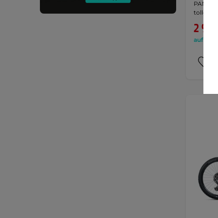
PANASON
toller A
2 999
auf Lage