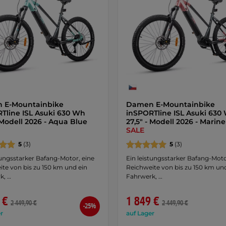
 E-Mountainbike
Damen E-Mountainbike
Tline ISL Asuki 630 Wh
inSPORTline ISL Asuki 630
- Modell 2026 - Aqua Blue
27,5" - Modell 2026 - Marin
SALE
5
(3)
5
(3)
tungsstarker Bafang-Motor, eine
Ein leistungsstarker Bafang-Moto
te von bis zu 150 km und ein
Reichweite von bis zu 150 km un
k, …
Fahrwerk, …
 €
1 849 €
2 449,90 €
2 449,90 €
-25%
r
auf Lager