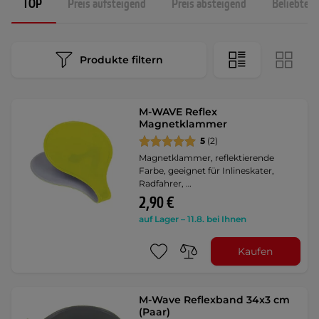
TOP
Preis aufsteigend
Preis absteigend
Beliebtest
Produkte filtern
M-WAVE Reflex
Magnetklammer
5
(2)
Magnetklammer, reflektierende
Farbe, geeignet für Inlineskater,
Radfahrer, …
2,90 €
auf Lager – 11.8. bei Ihnen
Kaufen
M-Wave Reflexband 34x3 cm
(Paar)