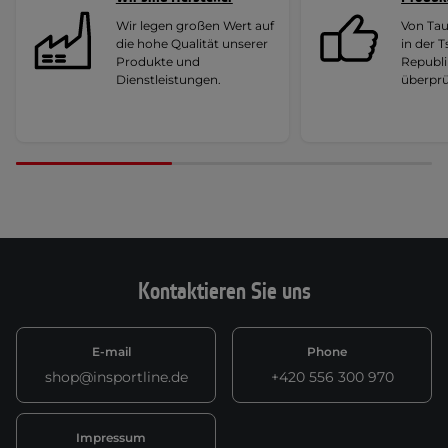
Wir legen großen Wert auf
Von Ta
die hohe Qualität unserer
in der 
Produkte und
Republi
Dienstleistungen.
überprü
Kontaktieren Sie uns
E-mail
Phone
shop@insportline.de
+420 556 300 970
Impressum