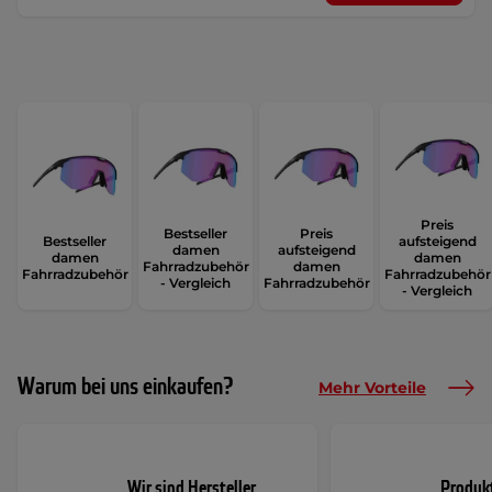
Preis
Bestseller
Preis
Bestseller
aufsteigend
damen
aufsteigend
damen
damen
Fahrradzubehör
damen
Fahrradzubehör
Fahrradzubehör
- Vergleich
Fahrradzubehör
- Vergleich
Warum bei uns einkaufen?
Mehr Vorteile
Wir sind Hersteller
Produk