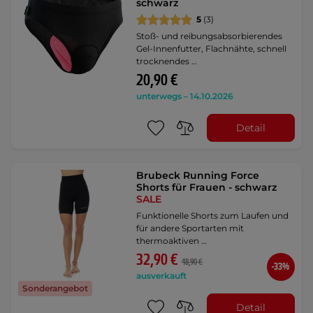
schwarz
5
(3)
Stoß- und reibungsabsorbierendes
Gel-Innenfutter, Flachnähte, schnell
trocknendes …
20,90 €
unterwegs – 14.10.2026
Detail
Brubeck Running Force
Shorts für Frauen - schwarz
SALE
Funktionelle Shorts zum Laufen und
für andere Sportarten mit
thermoaktiven …
32,90 €
48,90 €
-33%
ausverkauft
Sonderangebot
Detail