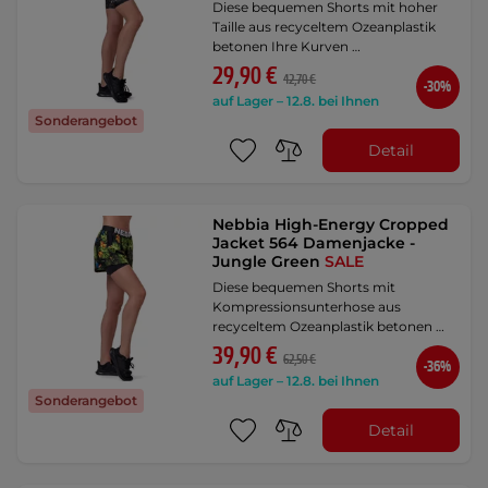
Diese bequemen Shorts mit hoher
Taille aus recyceltem Ozeanplastik
betonen Ihre Kurven …
29,90 €
42,70 €
-30%
auf Lager – 12.8. bei Ihnen
Sonderangebot
Detail
Nebbia High-Energy Cropped
Jacket 564 Damenjacke -
Jungle Green
SALE
Diese bequemen Shorts mit
Kompressionsunterhose aus
recyceltem Ozeanplastik betonen …
39,90 €
62,50 €
-36%
auf Lager – 12.8. bei Ihnen
Sonderangebot
Detail