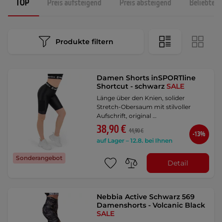
TOP
Preis aufsteigend
Preis absteigend
Beliebtest
Produkte filtern
Damen Shorts inSPORTline
Shortcut - schwarz
SALE
Länge über den Knien, solider
Stretch-Obersaum mit stilvoller
Aufschrift, original …
38,90 €
44,90 €
-13%
auf Lager – 12.8. bei Ihnen
Sonderangebot
Detail
Nebbia Active Schwarz 569
Damenshorts - Volcanic Black
SALE