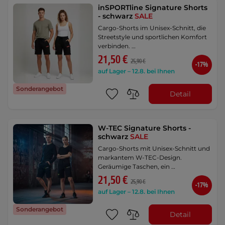
inSPORTline Signature Shorts
- schwarz
SALE
Cargo-Shorts im Unisex-Schnitt, die
Streetstyle und sportlichen Komfort
verbinden. …
21,50 €
25,90 €
-17%
auf Lager – 12.8. bei Ihnen
Sonderangebot
Detail
W-TEC Signature Shorts -
schwarz
SALE
Cargo-Shorts mit Unisex-Schnitt und
markantem W-TEC-Design.
Geräumige Taschen, ein …
21,50 €
25,90 €
-17%
auf Lager – 12.8. bei Ihnen
Sonderangebot
Detail