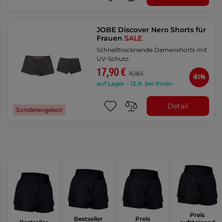
JOBE Discover Nero Shorts für
Frauen
SALE
Schnelltrocknende Damenshorts mit
UV-Schutz.
17,90 €
45,90 €
-61%
auf Lager – 12.8. bei Ihnen
Detail
Sonderangebot
Preis
Bestseller
Preis