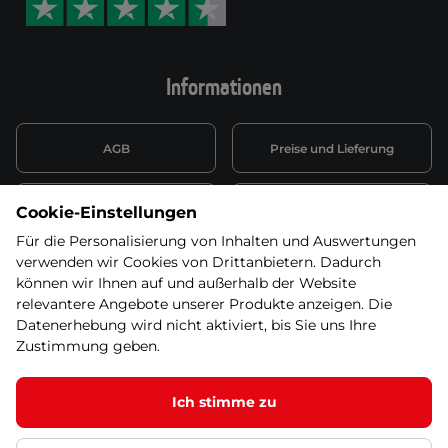
Informationen
AGB
Preise und Lieferung
Informationen nach Art. 13
Datenschutzerklärung
Cookie-Einstellungen
DSGVO
Für die Personalisierung von Inhalten und Auswertungen
verwenden wir Cookies von Drittanbietern. Dadurch
Wiederufsbelehrung mit Link
Batterieentsorgung
zum Formular
können wir Ihnen auf und außerhalb der Website
relevantere Angebote unserer Produkte anzeigen. Die
Informationen zu Elektro-
Datenerhebung wird nicht aktiviert, bis Sie uns Ihre
Widerruf erklären
und Elektonikgeräten
Zustimmung geben.
Ich stimme zu