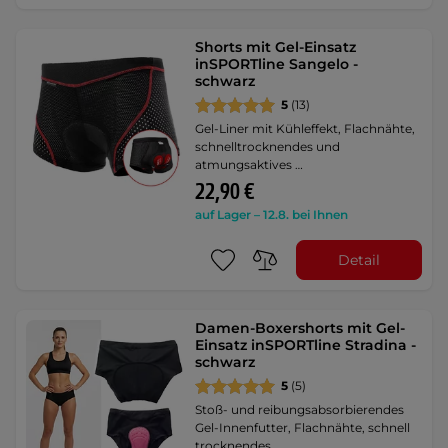
Shorts mit Gel-Einsatz
inSPORTline Sangelo -
schwarz
5
(13)
Gel-Liner mit Kühleffekt, Flachnähte,
schnelltrocknendes und
atmungsaktives …
22,90 €
auf Lager – 12.8. bei Ihnen
Detail
Damen-Boxershorts mit Gel-
Einsatz inSPORTline Stradina -
schwarz
5
(5)
Stoß- und reibungsabsorbierendes
Gel-Innenfutter, Flachnähte, schnell
trocknendes …