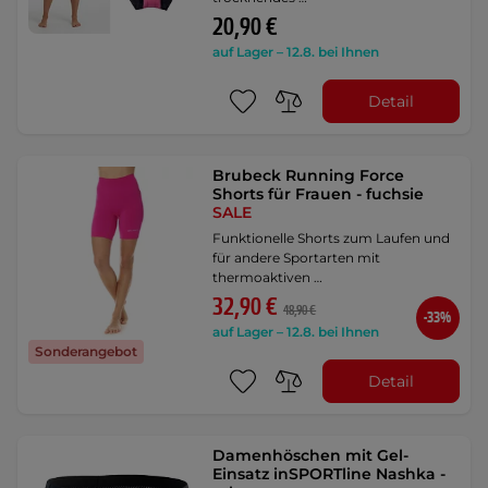
20,90 €
auf Lager – 12.8. bei Ihnen
Detail
Brubeck Running Force
Shorts für Frauen - fuchsie
SALE
Funktionelle Shorts zum Laufen und
für andere Sportarten mit
thermoaktiven …
32,90 €
48,90 €
-33%
auf Lager – 12.8. bei Ihnen
Sonderangebot
Detail
Damenhöschen mit Gel-
Einsatz inSPORTline Nashka -