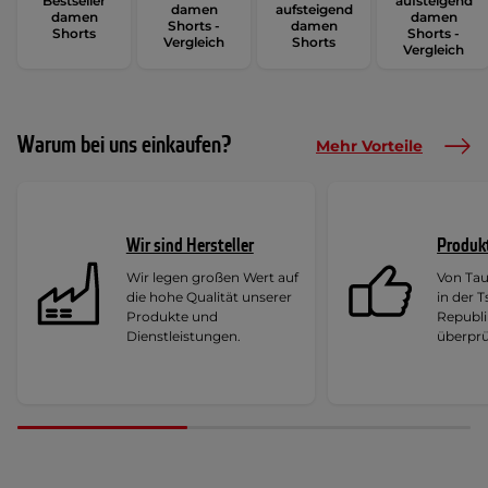
Bestseller
aufsteigend
damen
aufsteigend
damen
damen
Shorts -
damen
Shorts
Shorts -
Vergleich
Shorts
Vergleich
Warum bei uns einkaufen?
Mehr Vorteile
Wir sind Hersteller
Produk
Wir legen großen Wert auf
Von Ta
die hohe Qualität unserer
in der 
Produkte und
Republi
Dienstleistungen.
überprü