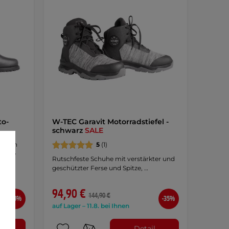
o-
W-TEC Garavit Motorradstiefel -
schwarz
SALE
Frauen
5
(1)
 Sohle
Rutschfeste Schuhe mit verstärkter und
geschützter Ferse und Spitze, …
94,90 €
144,90 €
-28%
-35%
auf Lager – 11.8. bei Ihnen
l
Detail