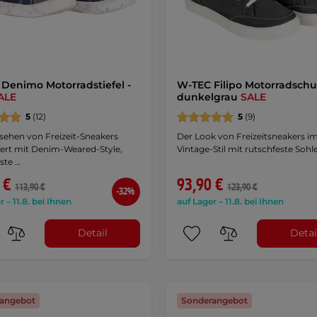
Denimo Motorradstiefel -
W-TEC Filipo Motorradschu
ALE
dunkelgrau
SALE
5
(12)
5
(9)
sehen von Freizeit-Sneakers
Der Look von Freizeitsneakers i
ert mit Denim-Weared-Style,
Vintage-Stil mit rutschfeste Sohle
ste …
 €
93,90 €
113,90 €
123,90 €
-32%
r – 11.8. bei Ihnen
auf Lager – 11.8. bei Ihnen
Detail
Detai
angebot
Sonderangebot