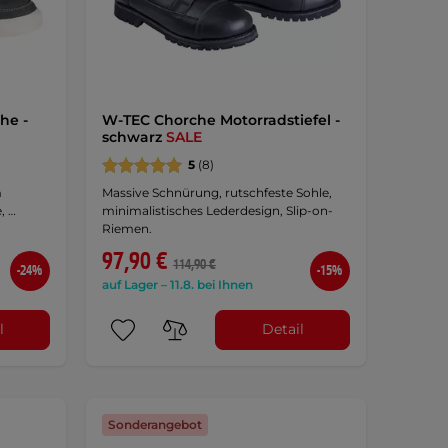
he -
W-TEC Chorche Motorradstiefel -
schwarz
SALE
5
(8)
m
Massive Schnürung, rutschfeste Sohle,
, …
minimalistisches Lederdesign, Slip-on-
Riemen.
97,90 €
114,90 €
-24%
-15%
auf Lager – 11.8. bei Ihnen
l
Detail
Sonderangebot