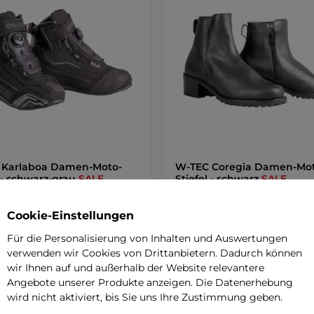
 Karlaboa Damen-Moto-
W-TEC Coregia Damen-Mot
l - schwarz-grau
SALE
Stiefel - schwarz
SALE
5
(1)
Eleganter Leder-Motostiefel für 
mit Knöchelschutz, rutschfester
Cookie-Einstellungen
tem für einfaches Anziehen mit
und …
and auch mit
Für die Personalisierung von Inhalten und Auswertungen
dhandschuhen, …
verwenden wir Cookies von Drittanbietern. Dadurch können
 €
104,90 €
wir Ihnen auf und außerhalb der Website relevantere
125,90 €
144,90 €
-29%
Angebote unserer Produkte anzeigen. Die Datenerhebung
r – 11.8. bei Ihnen
auf Lager – 11.8. bei Ihnen
wird nicht aktiviert, bis Sie uns Ihre Zustimmung geben.
Detail
Detai