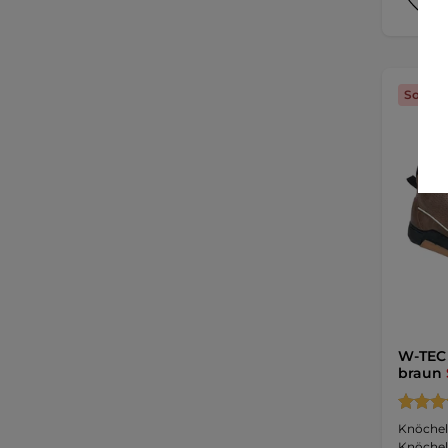
Sonder
W-TEC 
braun
Knöchel
Knöchel