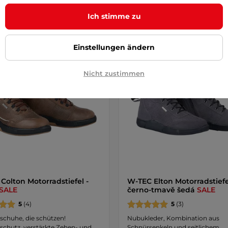
Ich stimme zu
Einstellungen ändern
angebot
Sonderangebot
Nicht zustimmen
Colton Motorradstiefel -
W-TEC Elton Motorradstiefe
SALE
černo-tmavě šedá
SALE
5
(4)
5
(3)
schuhe, die schützen!
Nubukleder, Kombination aus
schutz, verstärkte Zehen- und
Schnürsenkeln und seitlichem