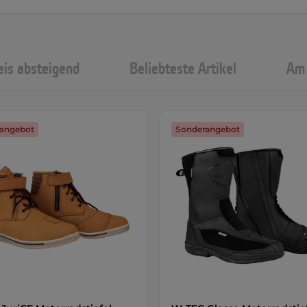
eis absteigend
Beliebteste Artikel
Am 
angebot
Sonderangebot