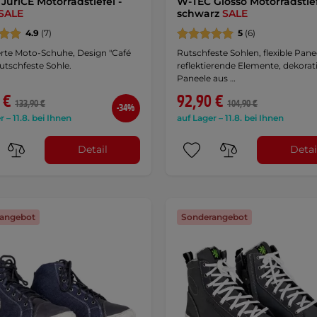
JuriCE Motorradstiefel -
W-TEC Glosso Motorradstief
SALE
schwarz
SALE
4.9
(7)
5
(6)
ierte Moto-Schuhe, Design "Café
Rutschfeste Sohlen, flexible Pane
rutschfeste Sohle.
reflektierende Elemente, dekorat
Paneele aus …
 €
92,90 €
133,90 €
104,90 €
-34%
r – 11.8. bei Ihnen
auf Lager – 11.8. bei Ihnen
Detail
Detai
angebot
Sonderangebot