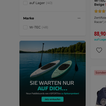
W-TEC 
auf Lager
(40)
Beige
Zertifiz
Marke
Racer", 
W-TEC
(48)
88,90
auf Lage
Sonder