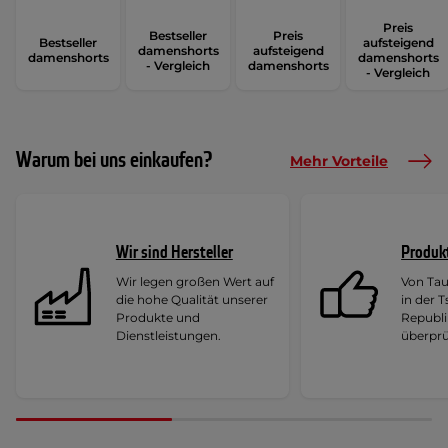
Preis
Bestseller
Preis
Bestseller
aufsteigend
damenshorts
aufsteigend
damenshorts
damenshorts
- Vergleich
damenshorts
- Vergleich
Warum bei uns einkaufen?
Mehr Vorteile
Wir sind Hersteller
Produk
Wir legen großen Wert auf
Von Ta
die hohe Qualität unserer
in der 
Produkte und
Republi
Dienstleistungen.
überprü