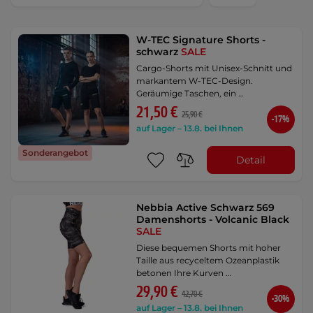
W-TEC Signature Shorts -
schwarz
SALE
Cargo-Shorts mit Unisex-Schnitt und
markantem W-TEC-Design.
Geräumige Taschen, ein …
21,50 €
25,90 €
-17%
auf Lager – 13.8. bei Ihnen
Sonderangebot
Detail
Nebbia Active Schwarz 569
Damenshorts - Volcanic Black
SALE
Diese bequemen Shorts mit hoher
Taille aus recyceltem Ozeanplastik
betonen Ihre Kurven …
29,90 €
42,70 €
-30%
auf Lager – 13.8. bei Ihnen