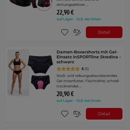
atmungsaktives …
22,90 €
auf Lager – 13.8. bei Ihnen
Detail
Damen-Boxershorts mit Gel-
Einsatz inSPORTline Stradina -
schwarz
5
(5)
Stoß- und reibungsabsorbierendes
Gel-Innenfutter, Flachnähte, schnell
trocknendes …
20,90 €
auf Lager – 13.8. bei Ihnen
Detail