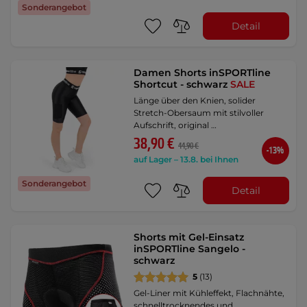
Sonderangebot
Detail
Damen Shorts inSPORTline
Shortcut - schwarz
SALE
Länge über den Knien, solider
Stretch-Obersaum mit stilvoller
Aufschrift, original …
38,90 €
44,90 €
-13%
auf Lager – 13.8. bei Ihnen
Sonderangebot
Detail
Shorts mit Gel-Einsatz
inSPORTline Sangelo -
schwarz
5
(13)
Gel-Liner mit Kühleffekt, Flachnähte,
schnelltrocknendes und