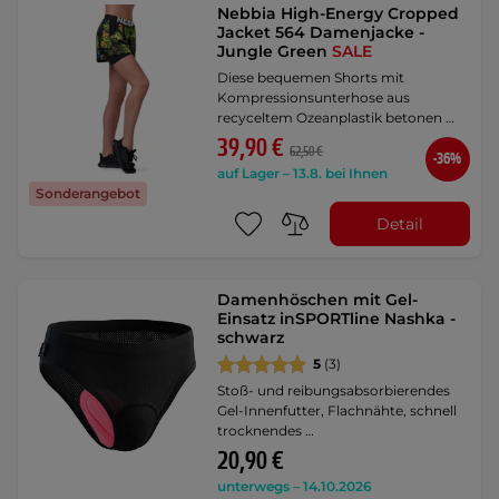
Nebbia High-Energy Cropped
Jacket 564 Damenjacke -
Jungle Green
SALE
Diese bequemen Shorts mit
Kompressionsunterhose aus
recyceltem Ozeanplastik betonen …
39,90 €
62,50 €
-36%
auf Lager – 13.8. bei Ihnen
Sonderangebot
Detail
Damenhöschen mit Gel-
Einsatz inSPORTline Nashka -
schwarz
5
(3)
Stoß- und reibungsabsorbierendes
Gel-Innenfutter, Flachnähte, schnell
trocknendes …
20,90 €
unterwegs – 14.10.2026