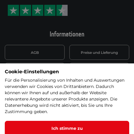
Informationen
AGB
Preise und Lieferung
Informationen nach Art. 13
Datenschutzerklärung
Cookie-Einstellungen
DSGVO
Für die Personalisierung von Inhalten und Auswertungen
verwenden wir Cookies von Drittanbietern. Dadurch
Wiederufsbelehrung mit Link
Batterieentsorgung
zum Formular
können wir Ihnen auf und außerhalb der Website
relevantere Angebote unserer Produkte anzeigen. Die
Informationen zu Elektro-
Datenerhebung wird nicht aktiviert, bis Sie uns Ihre
Widerruf erklären
und Elektonikgeräten
Zustimmung geben.
Ich stimme zu