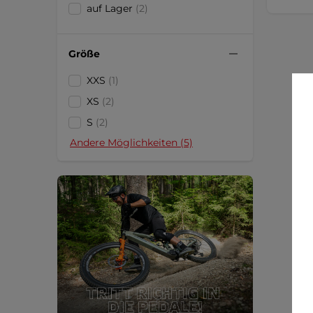
auf Lager
(2)
Größe
XXS
(1)
XS
(2)
S
(2)
Andere Möglichkeiten (5)