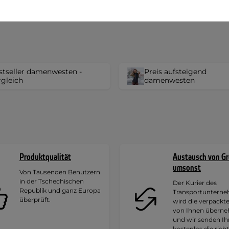
stseller damenwesten -
Preis aufsteigend
rgleich
damenwesten
Produktqualität
Austausch von G
umsonst
Von Tausenden Benutzern
in der Tschechischen
Der Kurier des
Republik und ganz Europa
Transportuntern
überprüft.
wird die verpackt
von Ihnen übern
und wir senden I
kostenlos die rich