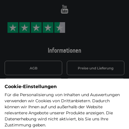
Youtube
Informationen
AGB
Preise und Lieferung
Informationen nach Art. 13
Datenschutzerklärung
Cookie-Einstellungen
DSGVO
Für die Personalisierung von Inhalten und Auswertungen
verwenden wir Cookies von Drittanbietern. Dadurch
Wiederufsbelehrung mit Link
Batterieentsorgung
zum Formular
können wir Ihnen auf und außerhalb der Website
relevantere Angebote unserer Produkte anzeigen. Die
Informationen zu Elektro-
Datenerhebung wird nicht aktiviert, bis Sie uns Ihre
Widerruf erklären
und Elektonikgeräten
Zustimmung geben.