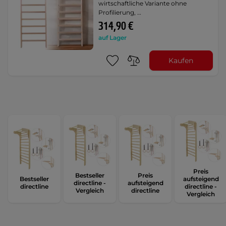
wirtschaftliche Variante ohne
Profilierung, …
314,90 €
auf Lager
Kaufen
Preis
Bestseller
Preis
Bestseller
aufsteigend
directline -
aufsteigend
directline
directline -
Vergleich
directline
Vergleich