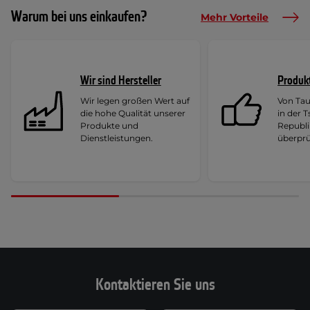
Warum bei uns einkaufen?
Mehr Vorteile
Wir sind Hersteller
Produk
Wir legen großen Wert auf
Von Ta
die hohe Qualität unserer
in der 
Produkte und
Republi
Dienstleistungen.
überprü
Kontaktieren Sie uns