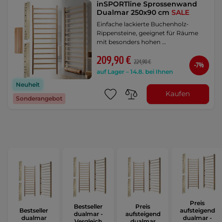
inSPORTline Sprossenwand
Dualmar 250x90 cm
SALE
Einfache lackierte Buchenholz-
Rippensteine, geeignet für Räume
mit besonders hohen …
209,90 €
224,90 €
-7%
auf Lager – 14.8. bei Ihnen
Neuheit
Kaufen
Sonderangebot
Preis
Bestseller
Preis
Bestseller
aufsteigend
dualmar -
aufsteigend
dualmar
dualmar -
Vergleich
dualmar