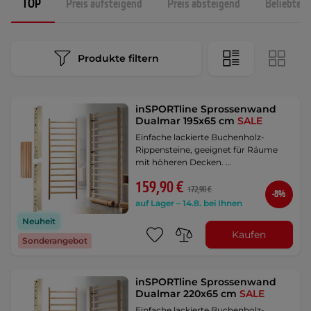
TOP
Preis aufsteigend
Preis absteigend
Beliebtest
Produkte filtern
inSPORTline Sprossenwand
Dualmar 195x65 cm
SALE
Einfache lackierte Buchenholz-
Rippensteine, geeignet für Räume
mit höheren Decken. …
159,90 €
172,90 €
-8%
auf Lager – 14.8. bei Ihnen
Neuheit
Kaufen
Sonderangebot
inSPORTline Sprossenwand
Dualmar 220x65 cm
SALE
Einfache lackierte Buchenholz-