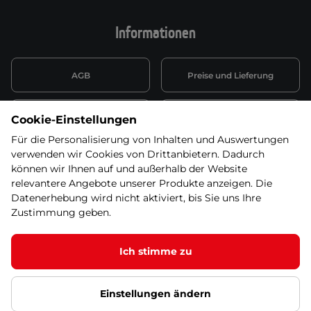
Informationen
AGB
Preise und Lieferung
Informationen nach Art. 13
Datenschutzerklärung
Cookie-Einstellungen
DSGVO
Für die Personalisierung von Inhalten und Auswertungen
verwenden wir Cookies von Drittanbietern. Dadurch
Wiederufsbelehrung mit Link
Batterieentsorgung
zum Formular
können wir Ihnen auf und außerhalb der Website
relevantere Angebote unserer Produkte anzeigen. Die
Informationen zu Elektro-
Datenerhebung wird nicht aktiviert, bis Sie uns Ihre
Widerruf erklären
und Elektonikgeräten
Zustimmung geben.
Ich stimme zu
© 2026 SEVEN SPORT s.r.o Alle Rechte vorbehalten1
Einstellungen ändern
Datenschutzgrundsätze
Google Datenschutz
Google