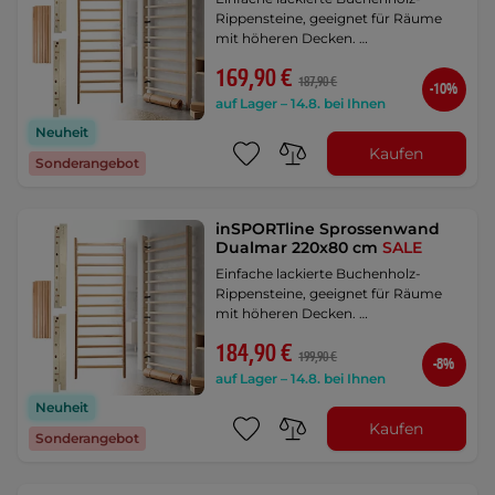
Rippensteine, geeignet für Räume
mit höheren Decken. …
169,90 €
187,90 €
-10%
auf Lager – 14.8. bei Ihnen
Neuheit
Kaufen
Sonderangebot
inSPORTline Sprossenwand
Dualmar 220x80 cm
SALE
Einfache lackierte Buchenholz-
Rippensteine, geeignet für Räume
mit höheren Decken. …
184,90 €
199,90 €
-8%
auf Lager – 14.8. bei Ihnen
Neuheit
Kaufen
Sonderangebot