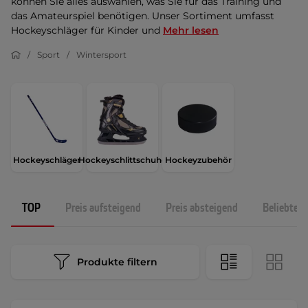
können Sie alles auswählen, was Sie für das Training und
das Amateurspiel benötigen. Unser Sortiment umfasst
Hockeyschläger für Kinder und
Mehr lesen
Sport
Wintersport
Hockeyschläger
Hockeyschlittschuhe
Hockeyzubehör
TOP
Preis aufsteigend
Preis absteigend
Beliebtest
Produkte filtern