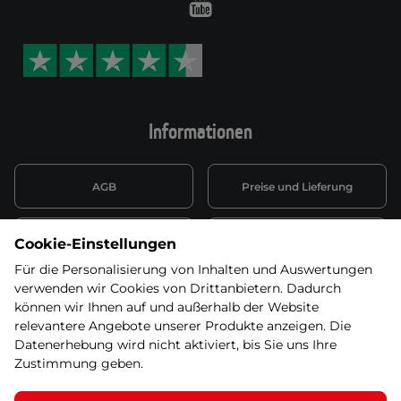
Youtube
Informationen
AGB
Preise und Lieferung
Informationen nach Art. 13
Datenschutzerklärung
Cookie-Einstellungen
DSGVO
Für die Personalisierung von Inhalten und Auswertungen
verwenden wir Cookies von Drittanbietern. Dadurch
Wiederufsbelehrung mit Link
Batterieentsorgung
zum Formular
können wir Ihnen auf und außerhalb der Website
relevantere Angebote unserer Produkte anzeigen. Die
Informationen zu Elektro-
Datenerhebung wird nicht aktiviert, bis Sie uns Ihre
Widerruf erklären
und Elektonikgeräten
Zustimmung geben.