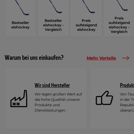
Preis
Bestseller
Preis
Bestseller
aufsteigend
eishockey -
aufsteigend
eishockey
eishockey -
Vergleich
eishockey
Vergleich
Warum bei uns einkaufen?
Mehr Vorteile
Wir sind Hersteller
Produk
Wir legen großen Wert auf
Von Ta
die hohe Qualität unserer
in der 
Produkte und
Republi
Dienstleistungen.
überprü