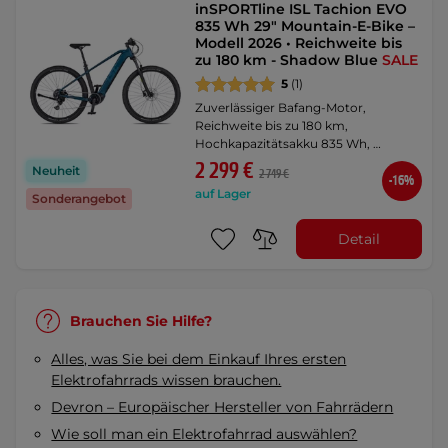
inSPORTline ISL Tachion EVO
835 Wh 29" Mountain-E-Bike –
Modell 2026 • Reichweite bis
zu 180 km - Shadow Blue
SALE
5
(1)
Zuverlässiger Bafang-Motor,
Reichweite bis zu 180 km,
Hochkapazitätsakku 835 Wh, …
2 299 €
Neuheit
2 749 €
-16%
auf Lager
Sonderangebot
Detail
Brauchen Sie Hilfe?
Alles, was Sie bei dem Einkauf Ihres ersten
Elektrofahrrads wissen brauchen.
Devron – Europäischer Hersteller von Fahrrädern
Wie soll man ein Elektrofahrrad auswählen?