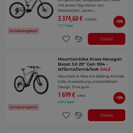
mit einem Top-Motor von
PANASONIC, einem …
3 374,60 €
3 749,60 €
-10%
7-9 Tage
Sonderangebot
Detail
Mountainbike Kross Hexagon
Boost 3.0 29" Gen 004 -
stříbrná/černá/lesk
SALE
Mountain-E-Bike mit Bafang-Antrieb,
toller Ausstattung und perfektem
Design. Eine gute …
1 699 €
1 999 €
-15%
auf Lager
Sonderangebot
Detail