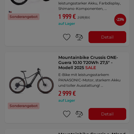
leistungsstarker Akku, Farbdisplay,
Shimano-Komponenten, …
1 999 €
Sonderangebot
2 599,90 €
-23%
auf Lager
Detail
Mountainbike Crussis ONE-
Guera 10.10 720Wh 27,5" -
Modell 2025
SALE
E-Bike mit leistungsstarkem
PANASONIC-Motor, starkem Akku
und toller Ausstattung! …
2 999 €
auf Lager
Sonderangebot
Detail