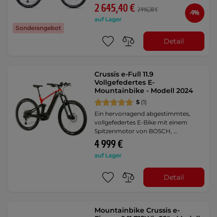
2 645,40 €
2 916,30 €
-9%
auf Lager
Sonderangebot
Detail
Crussis e-Full 11.9
Vollgefedertes E-
Mountainbike - Modell 2024
5
(1)
Ein hervorragend abgestimmtes,
vollgefedertes E-Bike mit einem
Spitzenmotor von BOSCH, …
4 999 €
auf Lager
Detail
Mountainbike Crussis e-