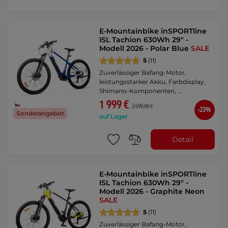
E-Mountainbike inSPORTline
ISL Tachion 630Wh 29" -
Modell 2026 - Polar Blue
SALE
5
(11)
Zuverlässiger Bafang-Motor,
leistungsstarker Akku, Farbdisplay,
Shimano-Komponenten, …
1 999 €
2 599,90 €
-23%
Sonderangebot
auf Lager
Detail
E-Mountainbike inSPORTline
ISL Tachion 630Wh 29" -
Modell 2026 - Graphite Neon
SALE
5
(11)
Zuverlässiger Bafang-Motor,