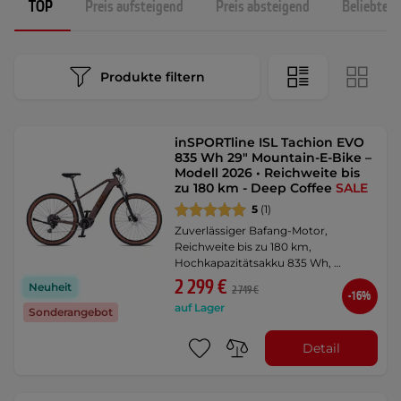
TOP
Preis aufsteigend
Preis absteigend
Beliebtest
Produkte filtern
inSPORTline ISL Tachion EVO
835 Wh 29" Mountain-E-Bike –
Modell 2026 • Reichweite bis
zu 180 km - Deep Coffee
SALE
5
(1)
Zuverlässiger Bafang-Motor,
Reichweite bis zu 180 km,
Hochkapazitätsakku 835 Wh, …
2 299 €
Neuheit
2 749 €
-16%
auf Lager
Sonderangebot
Detail