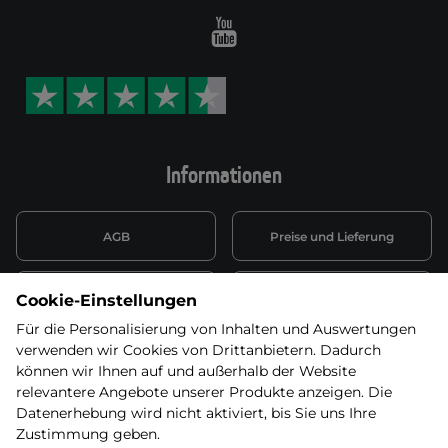
Youtube
Informationen
AGB
Preise und Lieferung
Informationen nach Art. 13
Datenschutzerklärung
Cookie-Einstellungen
DSGVO
Für die Personalisierung von Inhalten und Auswertungen
verwenden wir Cookies von Drittanbietern. Dadurch
Wiederufsbelehrung mit Link
Batterieentsorgung
zum Formular
können wir Ihnen auf und außerhalb der Website
relevantere Angebote unserer Produkte anzeigen. Die
Informationen zu Elektro-
Datenerhebung wird nicht aktiviert, bis Sie uns Ihre
Widerruf erklären
und Elektonikgeräten
Zustimmung geben.