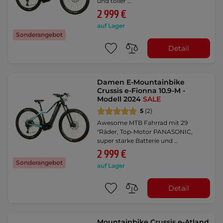
und toller …
2 999 €
auf Lager
Sonderangebot
Detail
Damen E-Mountainbike
Crussis e-Fionna 10.9-M -
Modell 2024
SALE
5
(2)
Awesome MTB Fahrrad mit 29
"Räder, Top-Motor PANASONIC,
super starke Batterie und …
2 999 €
Sonderangebot
auf Lager
Detail
Mountainbike Crussis e-Atland