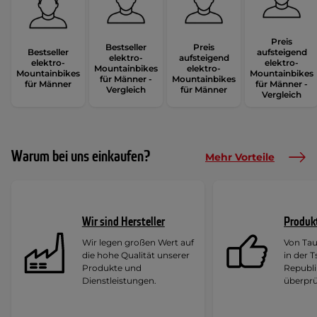
Preis
Bestseller
Preis
Bestseller
aufsteigend
elektro-
aufsteigend
elektro-
elektro-
Mountainbikes
elektro-
Mountainbikes
Mountainbikes
für Männer -
Mountainbikes
für Männer
für Männer -
Vergleich
für Männer
Vergleich
Warum bei uns einkaufen?
Mehr Vorteile
Wir sind Hersteller
Produk
Wir legen großen Wert auf
Von Ta
die hohe Qualität unserer
in der 
Produkte und
Republi
Dienstleistungen.
überprü