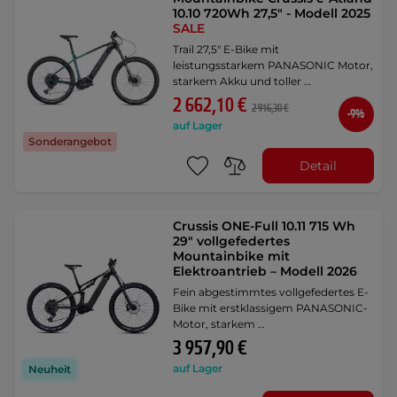
10.10 720Wh 27,5" - Modell 2025
SALE
Trail 27,5" E-Bike mit
leistungsstarkem PANASONIC Motor,
starkem Akku und toller …
2 662,10 €
2 916,30 €
-9%
auf Lager
Sonderangebot
Detail
Crussis ONE-Full 10.11 715 Wh
29" vollgefedertes
Mountainbike mit
Elektroantrieb – Modell 2026
Fein abgestimmtes vollgefedertes E-
Bike mit erstklassigem PANASONIC-
Motor, starkem …
3 957,90 €
auf Lager
Neuheit