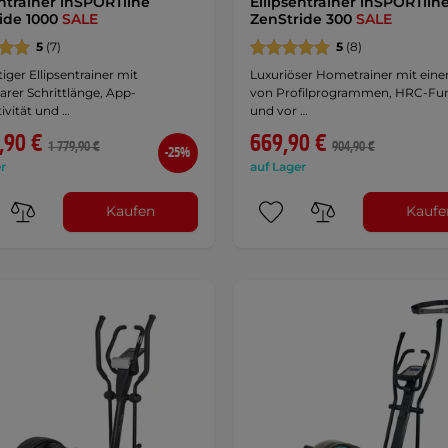
entrainer inSPORTline
Ellipsentrainer inSPORTlin
ide 1000
SALE
ZenStride 300
SALE
5
(7)
5
(8)
tiger Ellipsentrainer mit
Luxuriöser Hometrainer mit eine
barer Schrittlänge, App-
von Profilprogrammen, HRC-Fu
ivität und …
und vor …
,90 €
669,90 €
1 779,90 €
904,90 €
-25%
r
auf Lager
Kaufen
Kaufe