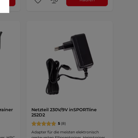
rainer
Netzteil 230V/9V inSPORTline
252D2
5
(8)
Adapter für die meisten elektronisch
uer, HRC
gesteuerten Ellipsentrainer, Heimtrainer,