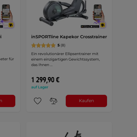
i
inSPORTline Kapekor Crosstrainer
5
(8)
Ein revolutionärer Ellipsentrainer mit
eter für
einem einzigartigen Gewichtssystem,
das Ihnen …
1 299,90 €
auf Lager
n
Kaufen