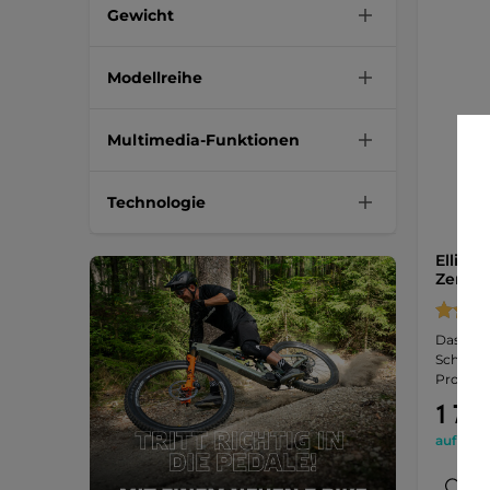
Gewicht
Modellreihe
Multimedia-Funktionen
Technologie
Ellips
ZenStr
Das robu
Schrittl
Progra
1 799
auf Lage