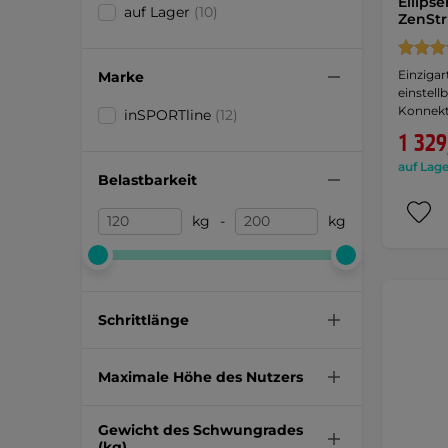
Ellips
auf Lager
(10)
ZenStr
Einzigar
Marke
einstell
Konnekt
inSPORTline
(12)
1 329
auf Lage
Belastbarkeit
kg
-
kg
Schrittlänge
Maximale Höhe des Nutzers
Gewicht des Schwungrades
(kg)