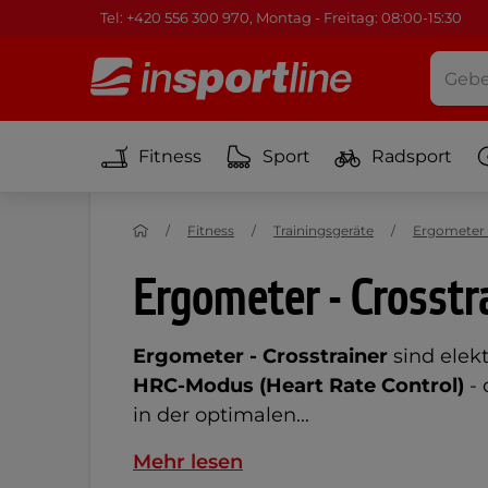
Tel: +420 556 300 970, Montag - Freitag: 08:00-15:30
Fitness
Sport
Radsport
Fitness
Trainingsgeräte
Ergometer 
Ergometer - Crosstr
Ergometer -
Crosstrainer
sind elek
HRC-Modus (Heart Rate Control)
- 
in der optimalen...
Mehr lesen