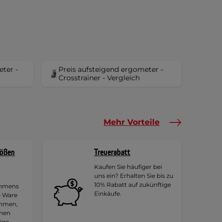
ter -
Preis aufsteigend ergometer -
Crosstrainer - Vergleich
Mehr Vorteile
rößen
Treuerabatt
Kaufen Sie häufiger bei
uns ein? Erhalten Sie bis zu
10% Rabatt auf zukünftige
ehmens
Einkäufe.
e Ware
ehmen,
hnen
tige