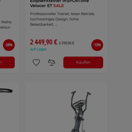
e
Ellipsentrainer inSPORTline
Velocer ET
SALE
Professioneller Trainer, leiser Betrieb,
hochwertiges Design, hohe
r Reihe
Belastbarkeit, …
nktion
2 449,90 €
2 799,90 €
-26%
-13%
auf Lager
n
Kaufen