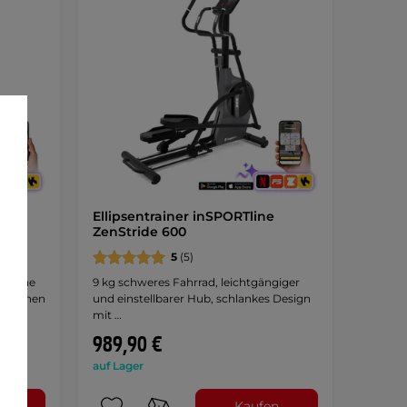
e
Ellipsentrainer inSPORTline
ZenStride 600
5
(5)
r Reihe
9 kg schweres Fahrrad, leichtgängiger
nktionen
und einstellbarer Hub, schlankes Design
mit …
989,90 €
auf Lager
n
Kaufen