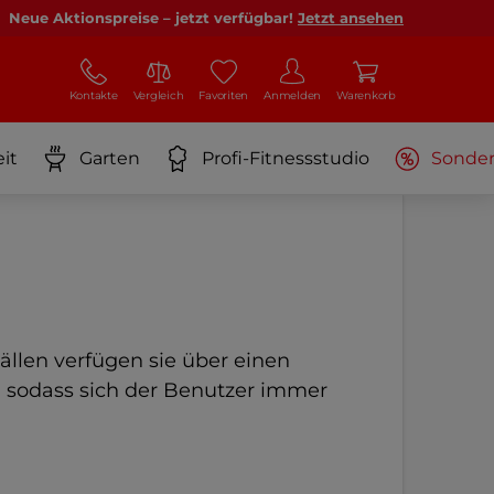
Neue Aktionspreise – jetzt verfügbar!
Jetzt ansehen
Kontakte
Vergleich
Favoriten
Anmelden
Warenkorb
it
Garten
Profi-Fitnessstudio
Sonde
Fällen verfügen sie über einen
, sodass sich der Benutzer immer