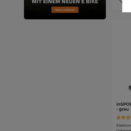
inSPOR
- grau
Elektron
Gelenke