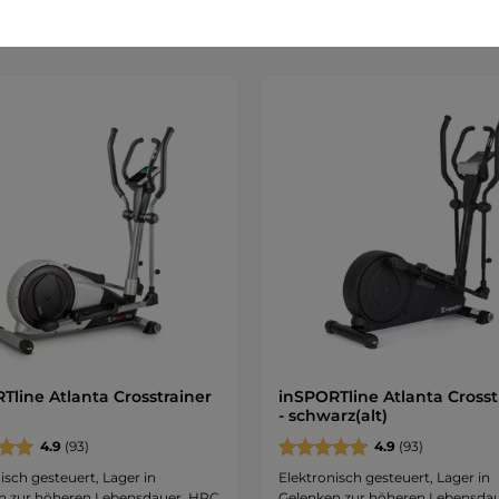
Tline Atlanta Crosstrainer
inSPORTline Atlanta Crosst
- schwarz(alt)
4.9
(93)
4.9
(93)
isch gesteuert, Lager in
Elektronisch gesteuert, Lager in
n zur höheren Lebensdauer, HRC
Gelenken zur höheren Lebensda