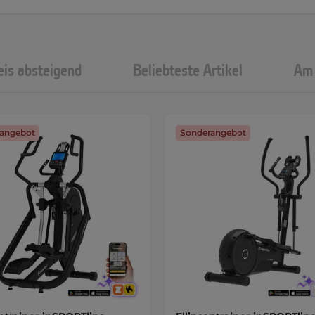
eis absteigend
Beliebteste Artikel
Am 
angebot
Sonderangebot