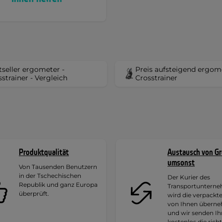
tseller ergometer -
Preis aufsteigend ergome
strainer - Vergleich
Crosstrainer
Produktqualität
Austausch von G
umsonst
Von Tausenden Benutzern
in der Tschechischen
Der Kurier des
Republik und ganz Europa
Transportuntern
überprüft.
wird die verpackt
von Ihnen übern
und wir senden I
kostenlos die rich