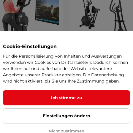
Cookie-Einstellungen
Für die Personalisierung von Inhalten und Auswertungen
verwenden wir Cookies von Drittanbietern. Dadurch können
wir Ihnen auf und außerhalb der Website relevantere
entrainer inSPORTline
Ellipsentrainer inSPORTlin
Angebote unserer Produkte anzeigen. Die Datenerhebung
ide 1200
ZenStride 200
wird nicht aktiviert, bis Sie uns Ihre Zustimmung geben.
4.9
(8)
5
(1)
ste Design, die einstellbare
Luxuriöser Hometrainer mit eine
Ich stimme zu
änge, die große Auswahl an
von Profilprogrammen, HRC-Fu
mmen …
und vor …
,90 €
699,90 €
Einstellungen ändern
r
auf Lager
Nicht zustimmen
Kaufen
Kaufe