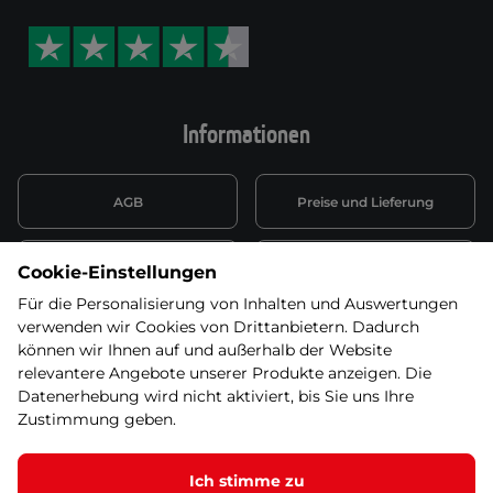
Informationen
AGB
Preise und Lieferung
Informationen nach Art. 13
Datenschutzerklärung
Cookie-Einstellungen
DSGVO
Für die Personalisierung von Inhalten und Auswertungen
verwenden wir Cookies von Drittanbietern. Dadurch
Wiederufsbelehrung mit Link
Batterieentsorgung
zum Formular
können wir Ihnen auf und außerhalb der Website
relevantere Angebote unserer Produkte anzeigen. Die
Informationen zu Elektro-
Datenerhebung wird nicht aktiviert, bis Sie uns Ihre
Widerruf erklären
und Elektonikgeräten
Zustimmung geben.
Ich stimme zu