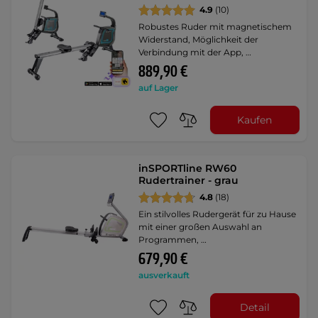
4.9
(10)
Robustes Ruder mit magnetischem
Widerstand, Möglichkeit der
Verbindung mit der App, …
889,90 €
auf Lager
Kaufen
inSPORTline RW60
Rudertrainer - grau
4.8
(18)
Ein stilvolles Rudergerät für zu Hause
mit einer großen Auswahl an
Programmen, …
679,90 €
ausverkauft
Detail