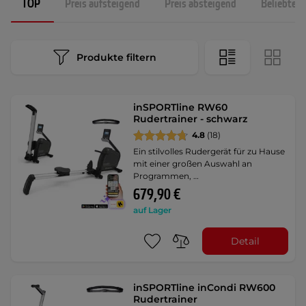
TOP
Preis aufsteigend
Preis absteigend
Beliebtest
Produkte filtern
inSPORTline RW60
Rudertrainer - schwarz
4.8
(18)
Ein stilvolles Rudergerät für zu Hause
mit einer großen Auswahl an
Programmen, …
679,90 €
auf Lager
Detail
inSPORTline inCondi RW600
Rudertrainer