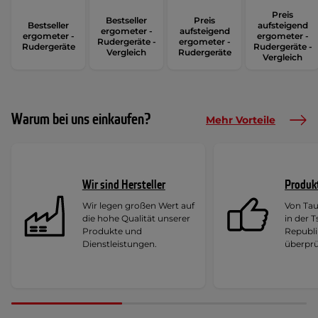
Preis
Bestseller
Preis
Bestseller
aufsteigend
ergometer -
aufsteigend
ergometer -
ergometer -
Rudergeräte -
ergometer -
Rudergeräte
Rudergeräte -
Vergleich
Rudergeräte
Vergleich
Warum bei uns einkaufen?
Mehr Vorteile
Wir sind Hersteller
Produk
Wir legen großen Wert auf
Von Ta
die hohe Qualität unserer
in der 
Produkte und
Republi
Dienstleistungen.
überprü