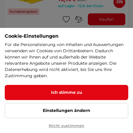
25,30 €
-33%
auf Lager – 12.8. bei Ihnen
Sonderangebot
Kaufen
Cookie-Einstellungen
Ersatzvisier für den Cassida
Für die Personalisierung von Inhalten und Auswertungen
Orbit REVO-Helm mit
Vorrichtung für eine Pinlock®-
verwenden wir Cookies von Drittanbietern. Dadurch
Folie - zelená zrcadlová
können wir Ihnen auf und außerhalb der Website
Ersatzvisier mit REVO-Technologie
relevantere Angebote unserer Produkte anzeigen. Die
und Vorbereitung für Pinlock®-
Datenerhebung wird nicht aktiviert, bis Sie uns Ihre
Folien, kratzfeste …
Zustimmung geben.
32,90 €
auf Lager – 12.8. bei Ihnen
Neuheit
Ich stimme zu
Detail
Einstellungen ändern
Ersatzvisier für den Helm
Nicht zustimmen
Integral 3.0 mit Pinlock®
Vorbereitung - dunkel