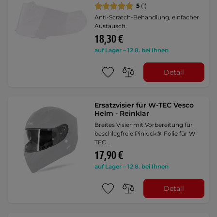
5
(1)
Anti-Scratch-Behandlung, einfacher
Austausch.
18,30 €
auf Lager – 12.8. bei Ihnen
Detail
Ersatzvisier für W-TEC Vesco
Helm - Reinklar
Breites Visier mit Vorbereitung für
beschlagfreie Pinlock®-Folie für W-
TEC …
17,90 €
auf Lager – 12.8. bei Ihnen
Detail