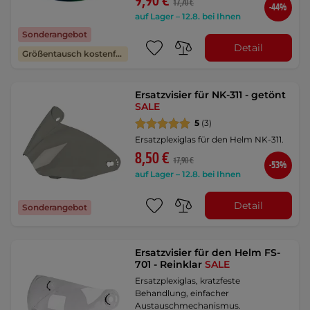
9,90 €
17,70 €
-44%
auf Lager – 12.8. bei Ihnen
Sonderangebot
Detail
Größentausch kostenfrei
Ersatzvisier für NK-311 - getönt
SALE
5
(3)
Ersatzplexiglas für den Helm NK-311.
8,50 €
17,90 €
-53%
auf Lager – 12.8. bei Ihnen
Detail
Sonderangebot
Ersatzvisier für den Helm FS-
701 - Reinklar
SALE
Ersatzplexiglas, kratzfeste
Behandlung, einfacher
Austauschmechanismus.