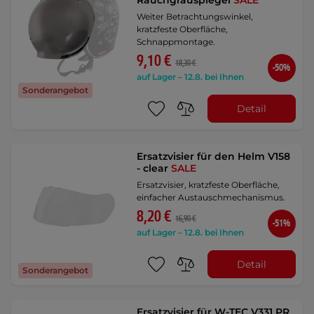
Rauchgrauspiegel
SALE
Weiter Betrachtungswinkel,
kratzfeste Oberfläche,
Schnappmontage.
9,10 €
18,30 €
-50%
auf Lager – 12.8. bei Ihnen
Sonderangebot
Detail
Ersatzvisier für den Helm V158
- clear
SALE
Ersatzvisier, kratzfeste Oberfläche,
einfacher Austauschmechanismus.
8,20 €
16,90 €
-51%
auf Lager – 12.8. bei Ihnen
Detail
Sonderangebot
Ersatzvisier für W-TEC V331 PR