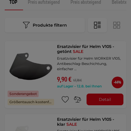
TOP
Preis aufsteigend
Preis absteigend
Beliebtest
Produkte filtern
Ersatzvisier für Helm V105 -
getönt
SALE
Ersatzvisier für Helm WORKER V105,
Antibeschlag-Beschichtung,
einfacher …
9,90 €
17,70 €
-44%
auf Lager – 12.8. bei Ihnen
Sonderangebot
Detail
Größentausch kostenfrei
Ersatzvisier für Helm V105 -
klar
SALE