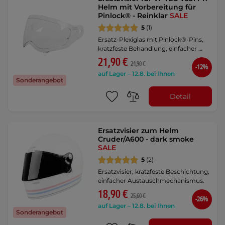
Helm mit Vorbereitung für
Pinlock® - Reinklar
SALE
5
(1)
Ersatz-Plexiglas mit Pinlock®-Pins,
kratzfeste Behandlung, einfacher …
21,90 €
24,90 €
-12%
auf Lager – 12.8. bei Ihnen
Sonderangebot
Detail
Ersatzvisier zum Helm
Cruder/A600 - dark smoke
SALE
5
(2)
Ersatzvisier, kratzfeste Beschichtung,
einfacher Austauschmechanismus.
18,90 €
25,60 €
-26%
auf Lager – 12.8. bei Ihnen
Sonderangebot