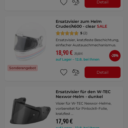
Detail
Ersatzvisier zum Helm
Cruder/A600 - clear
SALE
5
(2)
Ersatzvisier, kratzfeste Beschichtung,
einfacher Austauschmechanismus.
18,90 €
25,60 €
-26%
auf Lager – 12.8. bei Ihnen
Sonderangebot
Detail
Ersatzvisier für den W-TEC
Nexwor-Helm - dunkel
Visier für W-TEC Nexwor-Helme,
vorbereitet für Pinlock®-Folie,
kratzfest …
17,90 €
auf Lager – 12.8. bei Ihnen