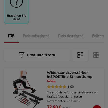
Brauchen Sie
Hilfe?
TOP
Preis aufsteigend
Preis absteigend
Beliebtest
Produkte filtern
Widerstandsverstärker
inSPORTline Striker Jump
SALE
5
(3)
Trainingshilfe für den umfassenden
Kraftaufbau der unteren
Extremitäten und des …
23,90 €