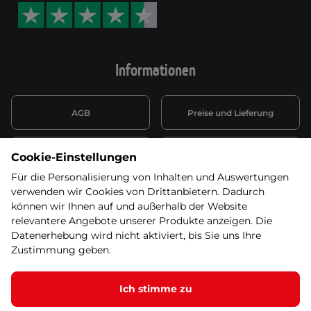
Informationen
AGB
Preise und Lieferung
Informationen nach Art. 13
Datenschutzerklärung
Cookie-Einstellungen
DSGVO
Für die Personalisierung von Inhalten und Auswertungen
verwenden wir Cookies von Drittanbietern. Dadurch
Wiederufsbelehrung mit Link
Batterieentsorgung
zum Formular
können wir Ihnen auf und außerhalb der Website
relevantere Angebote unserer Produkte anzeigen. Die
Informationen zu Elektro-
Datenerhebung wird nicht aktiviert, bis Sie uns Ihre
Widerruf erklären
und Elektonikgeräten
Zustimmung geben.
Ich stimme zu