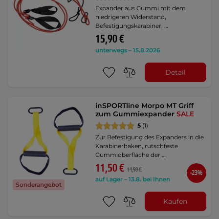
Expander aus Gummi mit dem
niedrigeren Widerstand,
Befestigungskarabiner, …
15,90 €
unterwegs – 15.8.2026
Detail
inSPORTline Morpo MT Griff
zum Gummiexpander
SALE
5
(1)
Zur Befestigung des Expanders in die
Karabinerhaken, rutschfeste
Gummioberfläche der …
11,50 €
14,90 €
-23%
auf Lager – 13.8. bei Ihnen
Sonderangebot
Kaufen