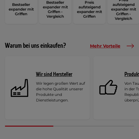
Bestseller
Preis
Bestseller
aufsteigend
expander mit
aufsteigend
expander mit
expander mit
Griffen -
expander mit
Griffen
Griffen -
Vergleich
Griffen
Vergleich
Warum bei uns einkaufen?
Mehr Vorteile
Wir sind Hersteller
Produk
Wir legen großen Wert auf
Von Ta
die hohe Qualität unserer
in der 
Produkte und
Republi
Dienstleistungen.
überprü