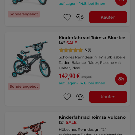
auf Lager – 14.8. bei Ihnen
Sonderangebot
Kaufen
Kinderfahrrad Toimsa Blue Ice
14"
SALE
5
(1)
Schönes Renndesign, 14" aufblasbare
Räder, Balance-Räder, Flasche mit
Halter, ideal …
142,90 €
149,90 €
-5%
auf Lager – 14.8. bei Ihnen
Sonderangebot
Kaufen
Kinderfahrrad Toimsa Vulcano
12"
SALE
Hübsches Renndesign, 12"
aufblasbare Räder, Ausgleichsräder,