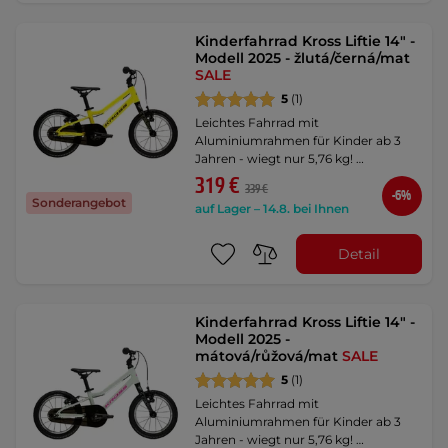
Kinderfahrrad Kross Liftie 14" -
Modell 2025 - žlutá/černá/mat
SALE
5
(1)
Leichtes Fahrrad mit
Aluminiumrahmen für Kinder ab 3
Jahren - wiegt nur 5,76 kg! …
319 €
339 €
-6%
Sonderangebot
auf Lager – 14.8. bei Ihnen
Detail
Kinderfahrrad Kross Liftie 14" -
Modell 2025 -
mátová/růžová/mat
SALE
5
(1)
Leichtes Fahrrad mit
Aluminiumrahmen für Kinder ab 3
Jahren - wiegt nur 5,76 kg! …