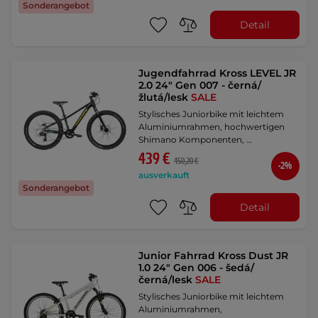
Sonderangebot
Detail
Jugendfahrrad Kross LEVEL JR
2.0 24" Gen 007 - černá/
žlutá/lesk
SALE
Stylisches Juniorbike mit leichtem
Aluminiumrahmen, hochwertigen
Shimano Komponenten, …
439 €
450,20 €
-2%
ausverkauft
Sonderangebot
Detail
Junior Fahrrad Kross Dust JR
1.0 24" Gen 006 - šedá/
černá/lesk
SALE
Stylisches Juniorbike mit leichtem
Aluminiumrahmen,