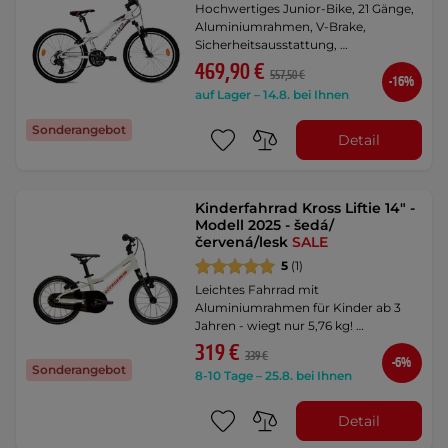
Hochwertiges Junior-Bike, 21 Gänge,
Aluminiumrahmen, V-Brake,
Sicherheitsausstattung, …
469,90 €
557,50 €
-16%
auf Lager – 14.8. bei Ihnen
Sonderangebot
Detail
Kinderfahrrad Kross Liftie 14" -
Modell 2025 - šedá/
červená/lesk
SALE
5
(1)
Leichtes Fahrrad mit
Aluminiumrahmen für Kinder ab 3
Jahren - wiegt nur 5,76 kg! …
319 €
339 €
-6%
Sonderangebot
8-10 Tage – 25.8. bei Ihnen
Detail