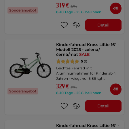
319 €
339 €
-6%
Sonderangebot
8-10 Tage – 25.8. bei Ihnen
Detail
Kinderfahrrad Kross Liftie 16" -
Modell 2025 - zelená/
černá/mat
SALE
5
(1)
Leichtes Fahrrad mit
Aluminiumrahmen für Kinder ab 4
Jahren - wiegt nur 5,86 kg! …
329 €
349 €
-6%
Sonderangebot
8-10 Tage – 25.8. bei Ihnen
Detail
Kinderfahrrad Kross Liftie 16" -