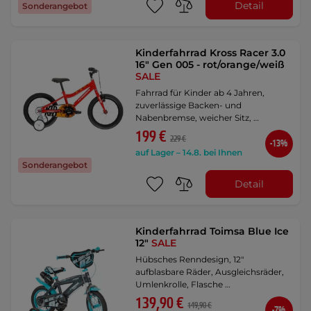
Detail
Sonderangebot
Kinderfahrrad Kross Racer 3.0
16" Gen 005 - rot/orange/weiß
SALE
Fahrrad für Kinder ab 4 Jahren,
zuverlässige Backen- und
Nabenbremse, weicher Sitz, …
199 €
229 €
-13%
auf Lager – 14.8. bei Ihnen
Sonderangebot
Detail
Kinderfahrrad Toimsa Blue Ice
12"
SALE
Hübsches Renndesign, 12"
aufblasbare Räder, Ausgleichsräder,
Umlenkrolle, Flasche …
139,90 €
149,90 €
-7%