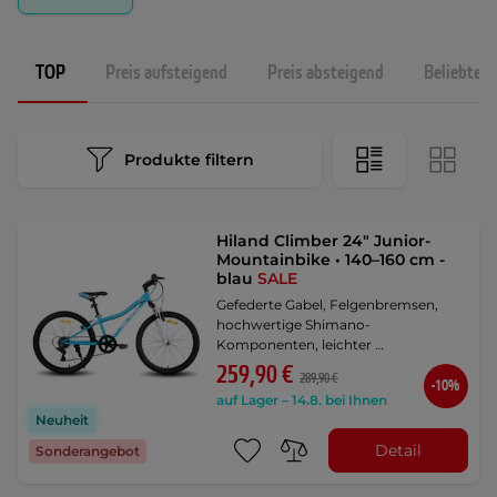
TOP
Preis aufsteigend
Preis absteigend
Beliebtest
Produkte filtern
Hiland Climber 24" Junior-
Mountainbike • 140–160 cm -
blau
SALE
Gefederte Gabel, Felgenbremsen,
hochwertige Shimano-
Komponenten, leichter …
259,90 €
289,90 €
-10%
auf Lager – 14.8. bei Ihnen
Neuheit
Detail
Sonderangebot