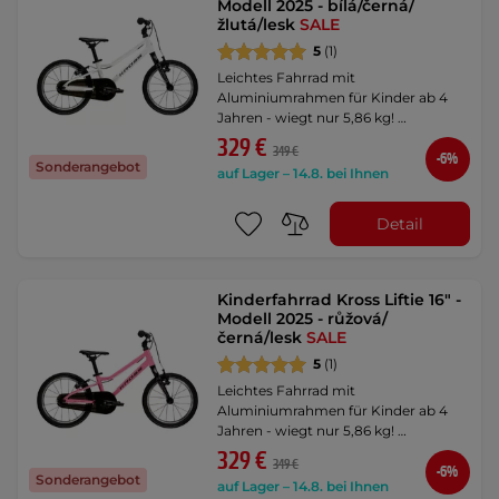
Modell 2025 - bílá/černá/
žlutá/lesk
SALE
5
(1)
Leichtes Fahrrad mit
Aluminiumrahmen für Kinder ab 4
Jahren - wiegt nur 5,86 kg! …
329 €
349 €
-6%
Sonderangebot
auf Lager – 14.8. bei Ihnen
Detail
Kinderfahrrad Kross Liftie 16" -
Modell 2025 - růžová/
černá/lesk
SALE
5
(1)
Leichtes Fahrrad mit
Aluminiumrahmen für Kinder ab 4
Jahren - wiegt nur 5,86 kg! …
329 €
349 €
-6%
Sonderangebot
auf Lager – 14.8. bei Ihnen