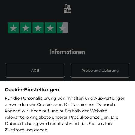
Youtube
Informationen
AGB
Preise und Lieferung
Informationen nach Art. 13
Datenschutzerklärung
Cookie-Einstellungen
DSGVO
Für die Personalisierung von Inhalten und Auswertungen
verwenden wir Cookies von Drittanbietern. Dadurch
Wiederufsbelehrung mit Link
Batterieentsorgung
zum Formular
können wir Ihnen auf und außerhalb der Website
relevantere Angebote unserer Produkte anzeigen. Die
Informationen zu Elektro-
Datenerhebung wird nicht aktiviert, bis Sie uns Ihre
Widerruf erklären
und Elektonikgeräten
Zustimmung geben.