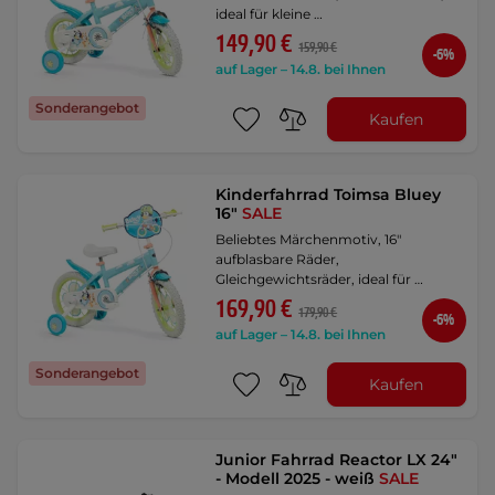
ideal für kleine …
149,90 €
159,90 €
-6%
auf Lager – 14.8. bei Ihnen
Sonderangebot
Kaufen
Kinderfahrrad Toimsa Bluey
16"
SALE
Beliebtes Märchenmotiv, 16"
aufblasbare Räder,
Gleichgewichtsräder, ideal für …
169,90 €
179,90 €
-6%
auf Lager – 14.8. bei Ihnen
Sonderangebot
Kaufen
Junior Fahrrad Reactor LX 24"
- Modell 2025 - weiß
SALE