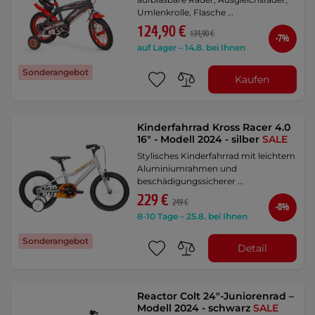
Umlenkrolle, Flasche …
124,90 €
134,90 €
-7%
auf Lager – 14.8. bei Ihnen
Sonderangebot
Kaufen
Kinderfahrrad Kross Racer 4.0
16" - Modell 2024 - silber
SALE
Stylisches Kinderfahrrad mit leichtem
Aluminiumrahmen und
beschädigungssicherer …
229 €
249 €
-8%
8-10 Tage – 25.8. bei Ihnen
Sonderangebot
Detail
Reactor Colt 24"-Juniorenrad –
Modell 2024 - schwarz
SALE