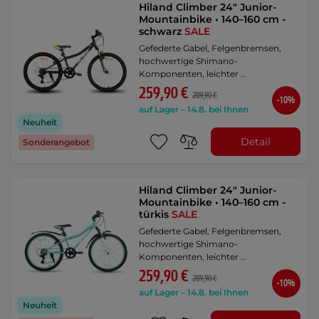
Hiland Climber 24" Junior-
Mountainbike • 140–160 cm -
schwarz
SALE
Gefederte Gabel, Felgenbremsen,
hochwertige Shimano-
Komponenten, leichter …
259,90 €
289,90 €
-10%
auf Lager – 14.8. bei Ihnen
Neuheit
Detail
Sonderangebot
Hiland Climber 24" Junior-
Mountainbike • 140–160 cm -
türkis
SALE
Gefederte Gabel, Felgenbremsen,
hochwertige Shimano-
Komponenten, leichter …
259,90 €
289,90 €
-10%
auf Lager – 14.8. bei Ihnen
Neuheit