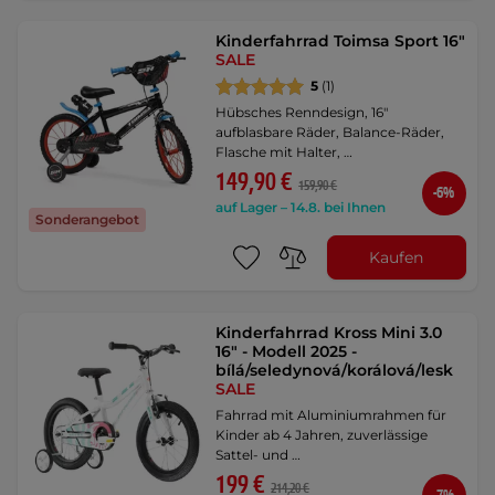
Kinderfahrrad Toimsa Sport 16"
SALE
5
(1)
Hübsches Renndesign, 16"
aufblasbare Räder, Balance-Räder,
Flasche mit Halter, …
149,90 €
159,90 €
-6%
auf Lager – 14.8. bei Ihnen
Sonderangebot
Kaufen
Kinderfahrrad Kross Mini 3.0
16" - Modell 2025 -
bílá/seledynová/korálová/lesk
SALE
Fahrrad mit Aluminiumrahmen für
Kinder ab 4 Jahren, zuverlässige
Sattel- und …
199 €
214,20 €