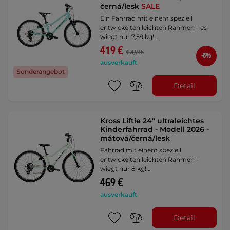
černá/lesk
SALE
Ein Fahrrad mit einem speziell
entwickelten leichten Rahmen - es
wiegt nur 7,59 kg! …
419 €
454,50 €
-8%
ausverkauft
Sonderangebot
Detail
Kross Liftie 24" ultraleichtes
Kinderfahrrad - Modell 2026 -
mátová/černá/lesk
Fahrrad mit einem speziell
entwickelten leichten Rahmen -
wiegt nur 8 kg! …
469 €
ausverkauft
Detail