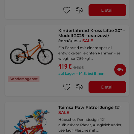
Detail
Kinderfahrrad Kross Liftie 20" -
Modell 2025 - oranžová/
černá/lesk
SALE
Ein Fahrrad mit einem speziell
entwickelten leichten Rahmen - es
wiegt nur 7,59 kg! …
419 €
454,50 €
-8%
auf Lager – 14.8. bei Ihnen
Sonderangebot
Detail
Toimsa Paw Patrol Junge 12"
SALE
Hübsches Renndesign, 12"
aufblasbare Räder, Ausgleichsräder,
Leerlauf, Flasche mit …