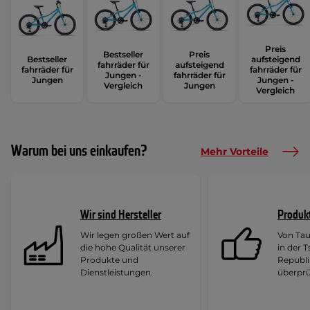
Preis
Bestseller
Preis
Bestseller
aufsteigend
fahrräder für
aufsteigend
fahrräder für
fahrräder für
Jungen -
fahrräder für
Jungen
Jungen -
Vergleich
Jungen
Vergleich
Warum bei uns einkaufen?
Mehr Vorteile
Wir sind Hersteller
Produk
Wir legen großen Wert auf
Von Ta
die hohe Qualität unserer
in der 
Produkte und
Republi
Dienstleistungen.
überprü