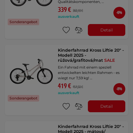
Qualitätskomponenten, …
339 €
360,10 €
-6%
ausverkauft
Sonderangebot
Detail
Kinderfahrrad Kross Liftie 20" -
Modell 2025 -
růžová/grafitová/mat
SALE
Ein Fahrrad mit einem speziell
entwickelten leichten Rahmen - es
wiegt nur 7,59 kg! …
419 €
454,50 €
-8%
ausverkauft
Sonderangebot
Detail
Kinderfahrrad Kross Liftie 20" -
Modell 2025 - mátová/