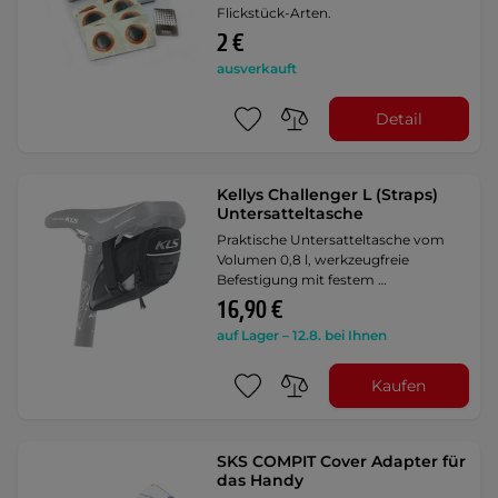
Flickstück-Arten.
2 €
ausverkauft
Detail
Kellys Challenger L (Straps)
Untersatteltasche
Praktische Untersatteltasche vom
Volumen 0,8 l, werkzeugfreie
Befestigung mit festem …
16,90 €
auf Lager – 12.8. bei Ihnen
Kaufen
SKS COMPIT Cover Adapter für
das Handy