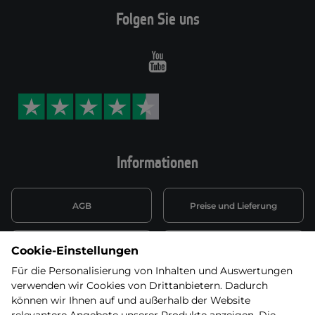
Folgen Sie uns
Youtube
Informationen
AGB
Preise und Lieferung
Informationen nach Art. 13
Datenschutzerklärung
Cookie-Einstellungen
DSGVO
Für die Personalisierung von Inhalten und Auswertungen
verwenden wir Cookies von Drittanbietern. Dadurch
Wiederufsbelehrung mit Link
Batterieentsorgung
zum Formular
können wir Ihnen auf und außerhalb der Website