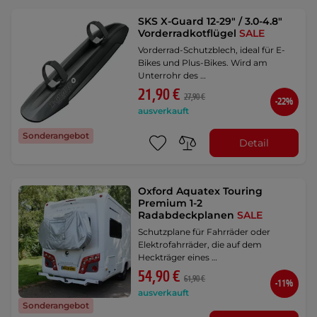
SKS X-Guard 12-29" / 3.0-4.8"
Vorderradkotflügel
SALE
Vorderrad-Schutzblech, ideal für E-
Bikes und Plus-Bikes. Wird am
Unterrohr des …
21,90 €
27,90 €
-22%
ausverkauft
Sonderangebot
Detail
Oxford Aquatex Touring
Premium 1-2
Radabdeckplanen
SALE
Schutzplane für Fahrräder oder
Elektrofahrräder, die auf dem
Heckträger eines …
54,90 €
61,90 €
-11%
ausverkauft
Sonderangebot