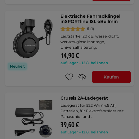
Elektrische Fahrradklingel
inSPORTline ISL eBellmin
5
(1)
Lautstärke 120 dB, wasserdicht,
werkzeuglose Montage,
Universalhalterung.
14,90 €
auf Lager – 12.8. bei Ihnen
Neuheit
Kaufen
Crussis 2A-Ladegerät
Ladegerät für 522 Wh (14,5 Ah)
Batterien, für Elektrofahrräder mit
Panasonic- und …
39,60 €
auf Lager – 12.8. bei Ihnen