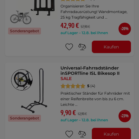
Organisieren Sie Ihre
Fahrradausrüstung! Wandmontage,
25 kg Tragfähigkeit und …
42,90 €
57,90 €
-26%
Sonderangebot
auf Lager – 12.8. bei Ihnen
Kaufen
Universal-Fahrradständer
inSPORTline ISL Bikesop II
SALE
5
(4)
Praktischer Ständer für Fahrräder mit
einer Reifenbreite von bis zu 6 cm.
Leichte …
9,90 €
12,90 €
-23%
Sonderangebot
auf Lager – 12.8. bei Ihnen
Kaufen