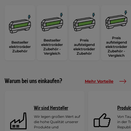
Preis
Bestseller
Preis
Bestseller
aufsteigend
elektroräder
aufsteigend
elektroräder
elektroräder
Zubehör -
elektroräder
Zubehör
Zubehör -
Vergleich
Zubehör
Vergleich
Warum bei uns einkaufen?
Mehr Vorteile
Wir sind Hersteller
Produk
Wir legen großen Wert auf
Von Ta
die hohe Qualität unserer
in der 
Produkte und
Republi