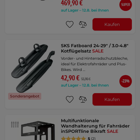
469,90 €
SUPER
auf Lager – 12.8. bei Ihnen
Kaufen
SKS Fatboard 24-29" / 3.0-4.8"
Kotflügelsatz
SALE
Vorder- und Hinterradschutzbleche,
ideal für Elektrofahrräder und Plus-
Bikes. Wird …
42,90 €
55,90 €
-23%
auf Lager – 12.8. bei Ihnen
Sonderangebot
Kaufen
Multifunktionale
Wandhalterung für Fahrräder
inSPORTline Bikraft
SALE
5
(2)