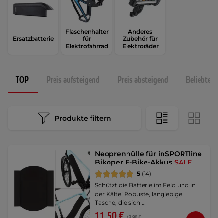
Flaschenhalter
Anderes
Ersatzbatterie
für
Zubehör für
Elektrofahrrad
Elektroräder
TOP
Preis aufsteigend
Preis absteigend
Beliebtest
Produkte filtern
Neoprenhülle für inSPORTline
Bikoper E-Bike-Akkus
SALE
5
(14)
Schützt die Batterie im Feld und in
der Kälte! Robuste, langlebige
Tasche, die sich …
11,50 €
13,90 €