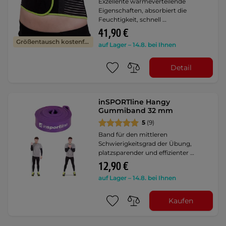
Exzellente wärmeverteilende
Eigenschaften, absorbiert die
Feuchtigkeit, schnell …
41,90 €
Größentausch kostenfrei
auf Lager – 14.8. bei Ihnen
Detail
inSPORTline Hangy
Gummiband 32 mm
5
(9)
Band für den mittleren
Schwierigkeitsgrad der Übung,
platzsparender und effizienter …
12,90 €
auf Lager – 14.8. bei Ihnen
Kaufen