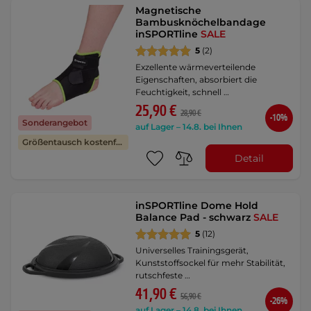
Magnetische
Bambusknöchelbandage
inSPORTline
SALE
5
(2)
Exzellente wärmeverteilende
Eigenschaften, absorbiert die
Feuchtigkeit, schnell …
25,90 €
28,90 €
-10%
Sonderangebot
auf Lager – 14.8. bei Ihnen
Größentausch kostenfrei
Detail
inSPORTline Dome Hold
Balance Pad - schwarz
SALE
5
(12)
Universelles Trainingsgerät,
Kunststoffsockel für mehr Stabilität,
rutschfeste …
41,90 €
56,90 €
-26%
auf Lager – 14.8. bei Ihnen