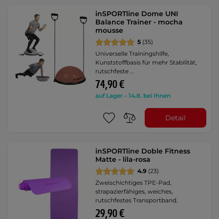
inSPORTline Dome UNI
Balance Trainer - mocha
mousse
5
(35)
Universelle Trainingshilfe,
Kunststoffbasis für mehr Stabilität,
rutschfeste …
74,90 €
auf Lager – 14.8. bei Ihnen
Detail
inSPORTline Doble Fitness
Matte - lila-rosa
4.9
(23)
Zweischichtiges TPE-Pad,
strapazierfähiges, weiches,
rutschfestes Transportband.
29,90 €