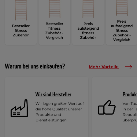
Preis
Bestseller
Preis
Bestseller
aufsteigend
fitness
aufsteigend
fitness
fitness
Zubehör -
fitness
Zubehör
Zubehör -
Vergleich
Zubehör
Vergleich
Warum bei uns einkaufen?
Mehr Vorteile
Wir sind Hersteller
Produk
Wir legen großen Wert auf
Von Ta
die hohe Qualität unserer
in der 
Produkte und
Republi
Dienstleistungen.
überprü