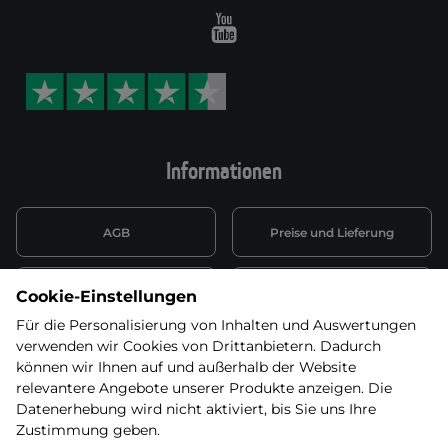
Youtube
Informationen
AGB
Preise und Lieferung
Informationen nach Art. 13
Datenschutzerklärung
Cookie-Einstellungen
DSGVO
Für die Personalisierung von Inhalten und Auswertungen
verwenden wir Cookies von Drittanbietern. Dadurch
Wiederufsbelehrung mit Link
Batterieentsorgung
zum Formular
können wir Ihnen auf und außerhalb der Website
relevantere Angebote unserer Produkte anzeigen. Die
Informationen zu Elektro-
Datenerhebung wird nicht aktiviert, bis Sie uns Ihre
Widerruf erklären
und Elektonikgeräten
Zustimmung geben.