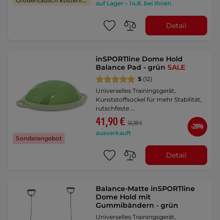
Größentausch kostenfrei
auf Lager – 14.8. bei Ihnen
Detail
inSPORTline Dome Hold
Balance Pad - grün
SALE
5
(12)
Universelles Trainingsgerät,
Kunststoffsockel für mehr Stabilität,
rutschfeste …
41,90 €
56,90 €
-26%
ausverkauft
Sonderangebot
Detail
Balance-Matte inSPORTline
Dome Hold mit
Gummibändern - grün
Universelles Trainingsgerät,