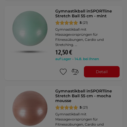
Gymnastikball inSPORTline
Stretch Ball 55 cm - mint
5
(21)
Gymnastikball mit
Massagevorsprüngen für
Fitnessübungen, Cardio und
Stretching. …
12,50 €
auf Lager – 14.8. bei Ihnen
Detail
Gymnastikball inSPORTline
Stretch Ball 55 cm - mocha
mousse
5
(21)
Gymnastikball mit
Massagevorsprüngen für
Fitnessübungen, Cardio und