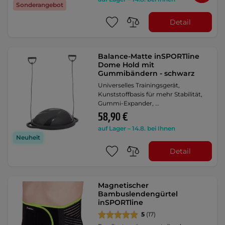
Sonderangebot
Detail
Balance-Matte inSPORTline
Dome Hold mit
Gummibändern - schwarz
Universelles Trainingsgerät,
Kunststoffbasis für mehr Stabilität,
Gummi-Expander, …
58,90 €
auf Lager – 14.8. bei Ihnen
Neuheit
Detail
Magnetischer
Bambuslendengürtel
inSPORTline
5
(17)