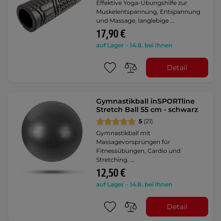
Effektive Yoga-Übungshilfe zur
Muskelentspannung, Entspannung
und Massage, langlebige …
17,90 €
auf Lager – 14.8. bei Ihnen
Detail
Gymnastikball inSPORTline
Stretch Ball 55 cm - schwarz
5
(21)
Gymnastikball mit
Massagevorsprüngen für
Fitnessübungen, Cardio und
Stretching. …
12,50 €
auf Lager – 14.8. bei Ihnen
Detail