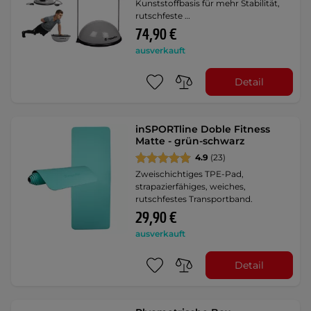
Kunststoffbasis für mehr Stabilität,
rutschfeste …
74,90 €
ausverkauft
Detail
inSPORTline Doble Fitness
Matte - grün-schwarz
4.9
(23)
Zweischichtiges TPE-Pad,
strapazierfähiges, weiches,
rutschfestes Transportband.
29,90 €
ausverkauft
Detail