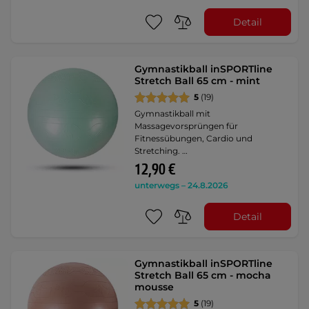
Detail
Gymnastikball inSPORTline
Stretch Ball 65 cm - mint
5
(19)
Gymnastikball mit
Massagevorsprüngen für
Fitnessübungen, Cardio und
Stretching. …
12,90 €
unterwegs – 24.8.2026
Detail
Gymnastikball inSPORTline
Stretch Ball 65 cm - mocha
mousse
5
(19)