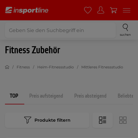
suchen
Fitness Zubehör
Fitness
Heim-Fitnessstudio
Mittleres Fitnessstudio
TOP
Preis aufsteigend
Preis absteigend
Beliebtest
Produkte filtern