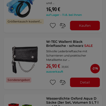
und …
16,90 €
auf Lager – 11.8. bei Ihnen
Größentausch kostenfrei
Kaufen
W-TEC Wallent Black
Brieftasche - schwarz
SALE
Stilvolle Lederbrieftasche mit
Scharnieren und praktischer
Metallkette zur …
26,90 €
34,10 €
-21%
ausverkauft
Sonderangebot
Detail
Wasserdichte Oxford Aqua D
Säcke (3er Set, Volumen 5 l, 7 l