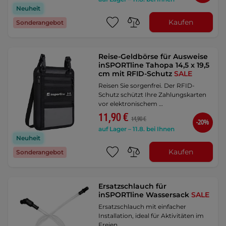
Neuheit
Kaufen
Sonderangebot
Reise-Geldbörse für Ausweise
inSPORTline Tahopa 14,5 x 19,5
cm mit RFID-Schutz
SALE
Reisen Sie sorgenfrei. Der RFID-
Schutz schützt Ihre Zahlungskarten
vor elektronischem …
11,90 €
14,90 €
-20%
auf Lager – 11.8. bei Ihnen
Neuheit
Kaufen
Sonderangebot
Ersatzschlauch für
inSPORTline Wassersack
SALE
Ersatzschlauch mit einfacher
Installation, ideal für Aktivitäten im
Freien.