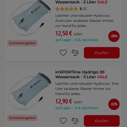
Wassersack - 2 Liter
SALE
5
(3)
Leichter und robuster Hydrovac.
Zwei Liter sauberes Wasser immer
zur Hand für jedes …
12,50 €
16,90 €
-26%
auf Lager – 11.8. bei Ihnen
Sonderangebot
Kaufen
inSPORTline Hydrigo 30
Wassersack - 3 Liter
SALE
Leichter und robuster Hydrovac. Drei
Liter sauberes Wasser immer zur
Hand für jedes …
12,90 €
18,90 €
-32%
auf Lager – 11.8. bei Ihnen
Sonderangebot
Kaufen