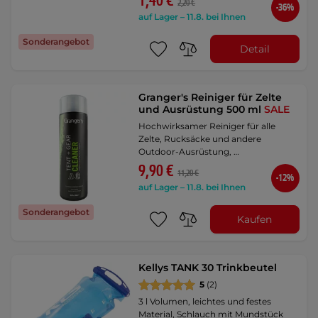
1,40 €
2,20 €
-36%
auf Lager – 11.8. bei Ihnen
Sonderangebot
Detail
Granger's Reiniger für Zelte
und Ausrüstung 500 ml
SALE
Hochwirksamer Reiniger für alle
Zelte, Rucksäcke und andere
Outdoor-Ausrüstung, …
9,90 €
11,20 €
-12%
auf Lager – 11.8. bei Ihnen
Sonderangebot
Kaufen
Kellys TANK 30 Trinkbeutel
5
(2)
3 l Volumen, leichtes und festes
Material, Schlauch mit Mundstück