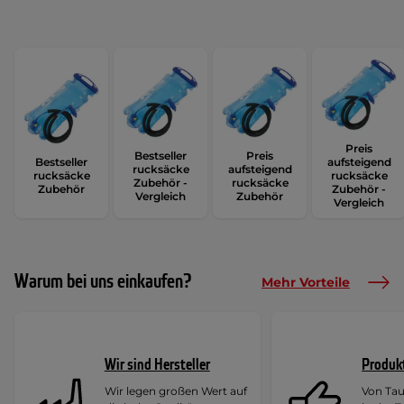
Preis
Bestseller
Preis
Bestseller
aufsteigend
rucksäcke
aufsteigend
rucksäcke
rucksäcke
Zubehör -
rucksäcke
Zubehör
Zubehör -
Vergleich
Zubehör
Vergleich
Warum bei uns einkaufen?
Mehr Vorteile
Wir sind Hersteller
Produk
Wir legen großen Wert auf
Von Ta