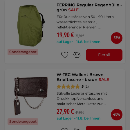
FERRINO Regular Regenhülle -
grün
SALE
Für Rucksäcke von 50 - 90 Litern,
wasserdichtes Material,
reflektierender Riemen, …
19,90 €
29,90 €
-33%
auf Lager – 11.8. bei Ihnen
Sonderangebot
Detail
W-TEC Wallent Brown
Brieftasche - braun
SALE
5
(2)
Stilvolle Lederbrieftasche mit
Druckknopfverschluss und
praktischer Metallkette zur …
27,90 €
44,90 €
-38%
auf Lager – 11.8. bei Ihnen
Sonderangebot