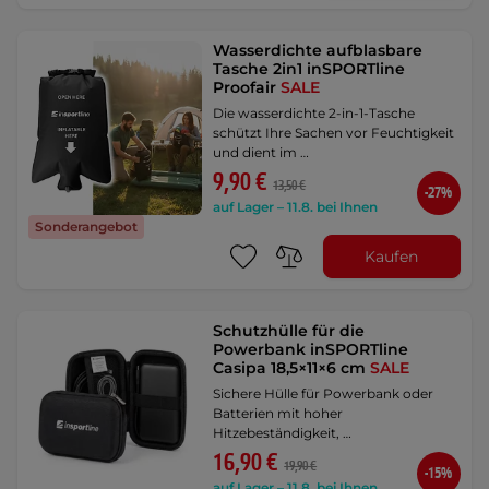
Wasserdichte aufblasbare
Tasche 2in1 inSPORTline
Proofair
SALE
Die wasserdichte 2-in-1-Tasche
schützt Ihre Sachen vor Feuchtigkeit
und dient im …
9,90 €
13,50 €
-27%
auf Lager – 11.8. bei Ihnen
Sonderangebot
Kaufen
Schutzhülle für die
Powerbank inSPORTline
Casipa 18,5×11×6 cm
SALE
Sichere Hülle für Powerbank oder
Batterien mit hoher
Hitzebeständigkeit, …
16,90 €
19,90 €
-15%
auf Lager – 11.8. bei Ihnen