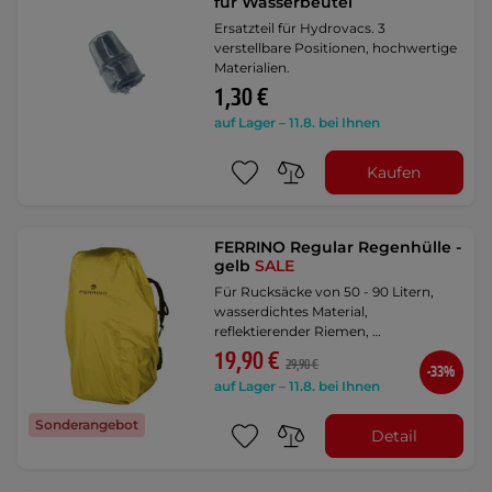
für Wasserbeutel
Ersatzteil für Hydrovacs. 3
verstellbare Positionen, hochwertige
Materialien.
1,30 €
auf Lager – 11.8. bei Ihnen
Kaufen
FERRINO Regular Regenhülle -
gelb
SALE
Für Rucksäcke von 50 - 90 Litern,
wasserdichtes Material,
reflektierender Riemen, …
19,90 €
29,90 €
-33%
auf Lager – 11.8. bei Ihnen
Sonderangebot
Detail