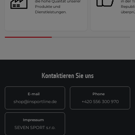
die hohe Qualität unserer
in der 
Produkte und
Republi
Dienstleistungen.
überprü
Kontaktieren Sie uns
E-mail
Phone
shop@insportline.de
+420 556 300 970
Impressum
SEVEN SPORT s.r.o.