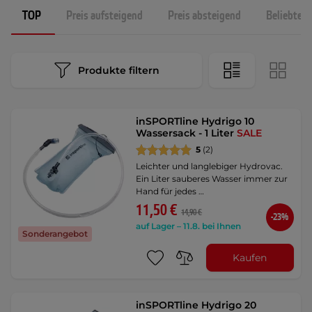
TOP
Preis aufsteigend
Preis absteigend
Beliebtest
Produkte filtern
inSPORTline Hydrigo 10
Wassersack - 1 Liter
SALE
5
(2)
Leichter und langlebiger Hydrovac.
Ein Liter sauberes Wasser immer zur
Hand für jedes …
11,50 €
14,90 €
-23%
auf Lager – 11.8. bei Ihnen
Sonderangebot
Kaufen
inSPORTline Hydrigo 20