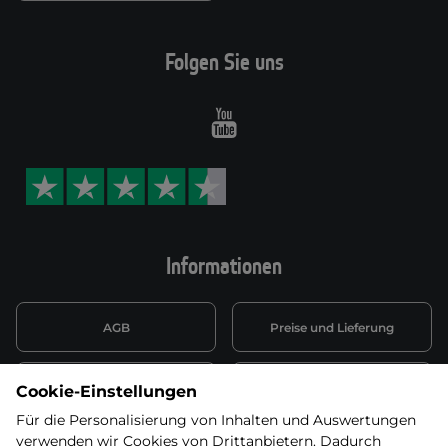
Folgen Sie uns
Youtube
Informationen
AGB
Preise und Lieferung
Informationen nach Art. 13
Datenschutzerklärung
Cookie-Einstellungen
DSGVO
Für die Personalisierung von Inhalten und Auswertungen
verwenden wir Cookies von Drittanbietern. Dadurch
Wiederufsbelehrung mit Link
Batterieentsorgung