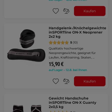
Kaufen
Handgelenk-/Knöchelgewichte
inSPORTline ON-X Neoprener
2x2 kg
5
(10)
Qualitativ hochwertige
Neoprengewichte, geeignet für
Laufen, Krafttraining, Skaten, …
15,90 €
auf Lager – 12.8. bei Ihnen
Kaufen
Gewicht Handschuhe
inSPORTline ON-X Guanty
2x0,5 kg