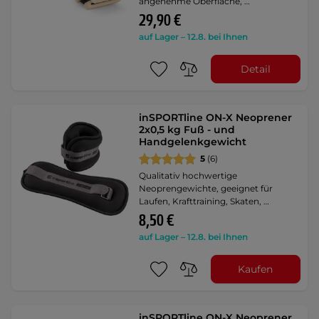
angenehme Oberfläche, …
29,90 €
auf Lager – 12.8. bei Ihnen
Detail
inSPORTline ON-X Neoprener
2x0,5 kg Fuß - und
Handgelenkgewicht
5
(6)
Qualitativ hochwertige
Neoprengewichte, geeignet für
Laufen, Krafttraining, Skaten, …
8,50 €
auf Lager – 12.8. bei Ihnen
Kaufen
inSPORTline ON-X Neoprener