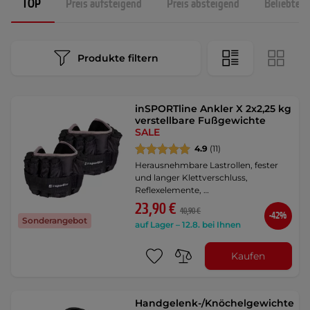
TOP
Preis aufsteigend
Preis absteigend
Beliebtest
Produkte filtern
inSPORTline Ankler X 2x2,25 kg
verstellbare Fußgewichte
SALE
4.9
(11)
Herausnehmbare Lastrollen, fester
und langer Klettverschluss,
Reflexelemente, …
23,90 €
40,90 €
-42%
Sonderangebot
auf Lager – 12.8. bei Ihnen
Kaufen
Handgelenk-/Knöchelgewichte