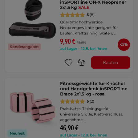
inSPORTline ON-X Neoprener
2x1,5 kg
SALE
5
(8)
Qualitativ hochwertige
Neoprengewichte, geeignet für
Laufen, Krafttraining, Skaten, …
9,90 €
13,50 €
-27%
Sonderangebot
auf Lager – 12.8. bei Ihnen
Kaufen
Fitnessgewichte für Knöchel
und Handgelenk inSPORTline
Brace 2x1,5 kg - rosa
5
(2)
Praktisches Trainingsgerät,
universelle Größe, Klettverschluss,
angenehme …
46,90 €
Neuheit
auf Lager – 12.8. bei Ihnen