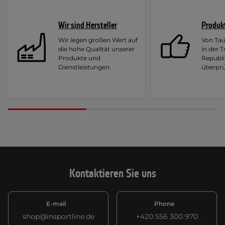
Wir sind Hersteller
Produk
Wir legen großen Wert auf
Von Ta
die hohe Qualität unserer
in der 
Produkte und
Republi
Dienstleistungen.
überprü
Kontaktieren Sie uns
E-mail
Phone
shop@insportline.de
+420 556 300 970