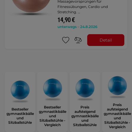
Massagevorsprüngen für
Fitnessübungen, Cardio und
Stretching. …
14,90 €
unterwegs – 24.8.2026
Detail
Preis
Bestseller
Preis
Bestseller
aufsteigend
gymnastikbälle
aufsteigend
gymnastikbälle
gymnastikbälle
und
gymnastikbälle
und
und
Sitzballstühle -
und
Sitzballstühle
Sitzballstühle -
Vergleich
Sitzballstühle
Vergleich