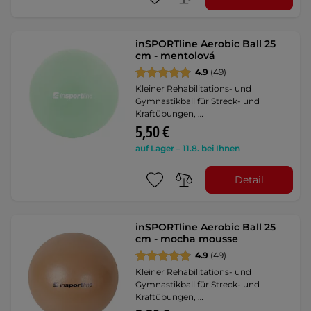
inSPORTline Aerobic Ball 25
cm - mentolová
4.9
(49)
Kleiner Rehabilitations- und
Gymnastikball für Streck- und
Kraftübungen, …
5,50 €
auf Lager – 11.8. bei Ihnen
Detail
inSPORTline Aerobic Ball 25
cm - mocha mousse
4.9
(49)
Kleiner Rehabilitations- und
Gymnastikball für Streck- und
Kraftübungen, …