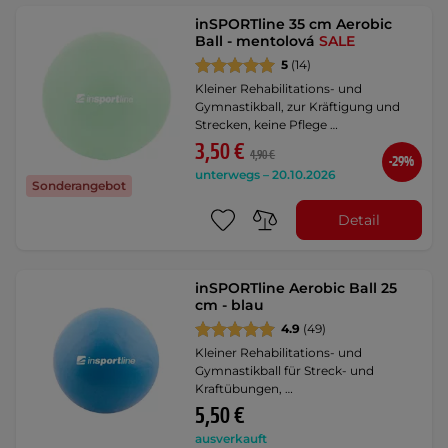
inSPORTline 35 cm Aerobic
Ball - mentolová
SALE
5
(14)
Kleiner Rehabilitations- und
Gymnastikball, zur Kräftigung und
Strecken, keine Pflege …
3,50 €
4,90 €
-29%
unterwegs – 20.10.2026
Sonderangebot
Detail
inSPORTline Aerobic Ball 25
cm - blau
4.9
(49)
Kleiner Rehabilitations- und
Gymnastikball für Streck- und
Kraftübungen, …
5,50 €
ausverkauft