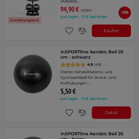
Stabilität, …
94,90 €
104,90 €
-10%
auf Lager – 11.8. bei Ihnen
Sonderangebot
Kaufen
inSPORTline Aerobic Ball 25
cm - schwarz
4.9
(49)
Kleiner Rehabilitations- und
Gymnastikball für Streck- und
Kraftübungen, …
5,50 €
auf Lager – 11.8. bei Ihnen
Detail
inSPORTline Aerobic Ball 25