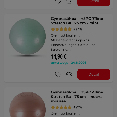
Detail
Gymnastikball inSPORTline
Stretch Ball 75 cm - mint
5
(20)
Gymnastikball mit
Massagevorsprüngen für
Fitnessübungen, Cardio und
Stretching. …
14,90 €
unterwegs – 24.8.2026
Detail
Gymnastikball inSPORTline
Stretch Ball 75 cm - mocha
mousse
5
(20)
Gymnastikball mit