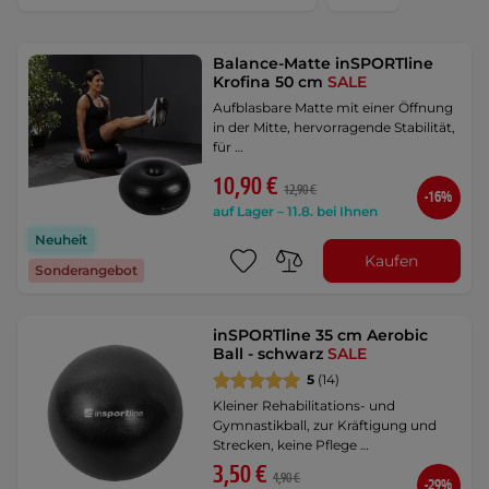
Balance-Matte inSPORTline
Krofina 50 cm
SALE
Aufblasbare Matte mit einer Öffnung
in der Mitte, hervorragende Stabilität,
für …
10,90 €
12,90 €
-16%
auf Lager – 11.8. bei Ihnen
Neuheit
Kaufen
Sonderangebot
inSPORTline 35 cm Aerobic
Ball - schwarz
SALE
5
(14)
Kleiner Rehabilitations- und
Gymnastikball, zur Kräftigung und
Strecken, keine Pflege …
3,50 €
4,90 €
-29%