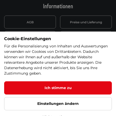
Informationen
AGB
Preise und Lieferung
Informationen nach Art. 13
Datenschutzerklärung
Cookie-Einstellungen
DSGVO
Für die Personalisierung von Inhalten und Auswertungen
verwenden wir Cookies von Drittanbietern. Dadurch
Wiederufsbelehrung mit Link
Batterieentsorgung
zum Formular
können wir Ihnen auf und außerhalb der Website
relevantere Angebote unserer Produkte anzeigen. Die
Informationen zu Elektro-
Datenerhebung wird nicht aktiviert, bis Sie uns Ihre
Widerruf erklären
und Elektonikgeräten
Zustimmung geben.
Ich stimme zu
© 2026 SEVEN SPORT s.r.o Alle Rechte vorbehalten1
Einstellungen ändern
Datenschutzgrundsätze
Google Datenschutz
Google
Partnerseiten
Cookie-Einstellungen