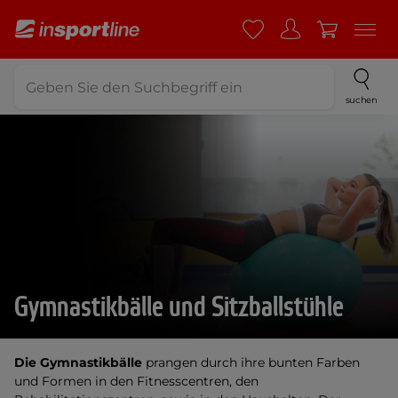
suchen
Gymnastikbälle und Sitzballstühle
Die Gymnastikbälle
prangen durch ihre bunten Farben
und Formen in den Fitnesscentren, den