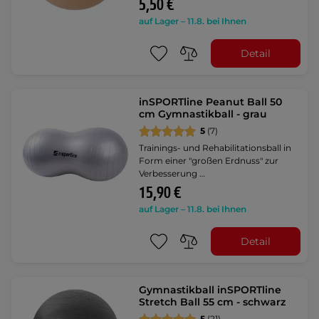
5,50 €
auf Lager – 11.8. bei Ihnen
Detail
inSPORTline Peanut Ball 50
cm Gymnastikball - grau
5
(7)
Trainings- und Rehabilitationsball in
Form einer "großen Erdnuss" zur
Verbesserung …
15,90 €
auf Lager – 11.8. bei Ihnen
Detail
Gymnastikball inSPORTline
Stretch Ball 55 cm - schwarz
5
(21)