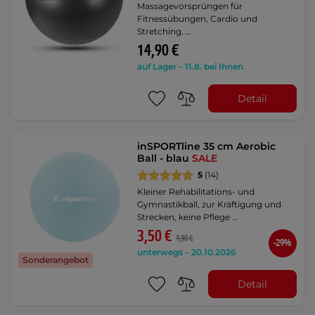
Massagevorsprüngen für
Fitnessübungen, Cardio und
Stretching. …
14,90 €
auf Lager – 11.8. bei Ihnen
Detail
inSPORTline 35 cm Aerobic
Ball - blau
SALE
5
(14)
Kleiner Rehabilitations- und
Gymnastikball, zur Kräftigung und
Strecken, keine Pflege …
3,50 €
4,90 €
-29%
unterwegs – 20.10.2026
Sonderangebot
Detail