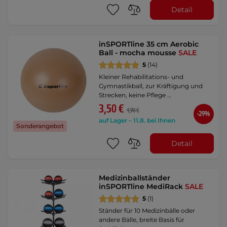
Detail
inSPORTline 35 cm Aerobic
Ball - mocha mousse
SALE
5
(14)
Kleiner Rehabilitations- und
Gymnastikball, zur Kräftigung und
Strecken, keine Pflege …
3,50 €
4,90 €
-29%
auf Lager – 11.8. bei Ihnen
Sonderangebot
Detail
Medizinballständer
inSPORTline MediRack
SALE
5
(1)
Ständer für 10 Medizinbälle oder
andere Bälle, breite Basis für