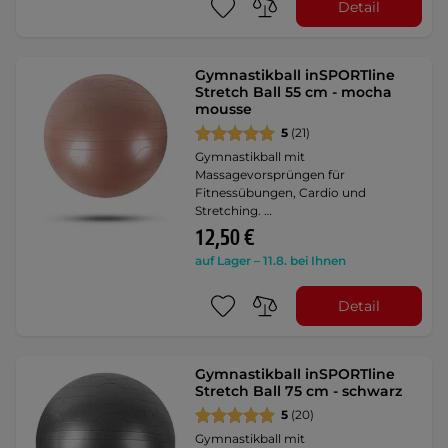
Detail
Gymnastikball inSPORTline
Stretch Ball 55 cm - mocha
mousse
5
(21)
Gymnastikball mit
Massagevorsprüngen für
Fitnessübungen, Cardio und
Stretching. …
12,50 €
auf Lager – 11.8. bei Ihnen
Detail
Gymnastikball inSPORTline
Stretch Ball 75 cm - schwarz
5
(20)
Gymnastikball mit