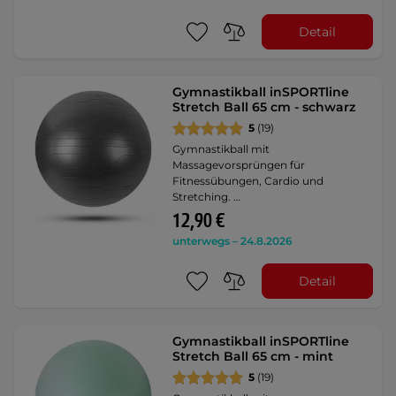
Detail
Gymnastikball inSPORTline
Stretch Ball 65 cm - schwarz
5
(19)
Gymnastikball mit
Massagevorsprüngen für
Fitnessübungen, Cardio und
Stretching. …
12,90 €
unterwegs – 24.8.2026
Detail
Gymnastikball inSPORTline
Stretch Ball 65 cm - mint
5
(19)