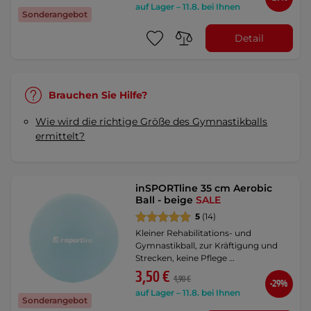
auf Lager – 11.8. bei Ihnen
Sonderangebot
Detail
Brauchen Sie Hilfe?
Wie wird die richtige Größe des Gymnastikballs
ermittelt?
inSPORTline 35 cm Aerobic
Ball - beige
SALE
5
(14)
Kleiner Rehabilitations- und
Gymnastikball, zur Kräftigung und
Strecken, keine Pflege …
3,50 €
4,90 €
-29%
auf Lager – 11.8. bei Ihnen
Sonderangebot