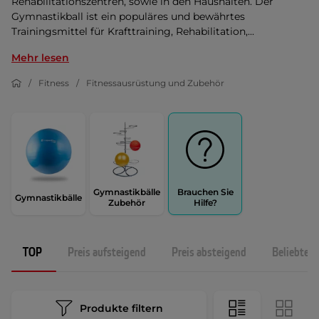
Rehabilitationszentren, sowie in den Haushalten. Der
Gymnastikball ist ein populäres und bewährtes
Trainingsmittel für Krafttraining, Rehabilitation,...
Mehr lesen
Fitness
Fitnessausrüstung und Zubehör
Gymnastikbälle
Brauchen Sie
Gymnastikbälle
Zubehör
Hilfe?
TOP
Preis aufsteigend
Preis absteigend
Beliebtest
Produkte filtern