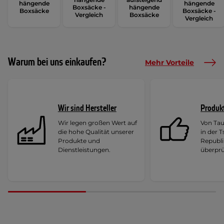
hängende
hängende
Boxsäcke -
hängende
Boxsäcke
Boxsäcke -
Vergleich
Boxsäcke
Vergleich
Warum bei uns einkaufen?
Mehr Vorteile
Wir sind Hersteller
Produk
Wir legen großen Wert auf
Von Ta
die hohe Qualität unserer
in der 
Produkte und
Republi
Dienstleistungen.
überprü