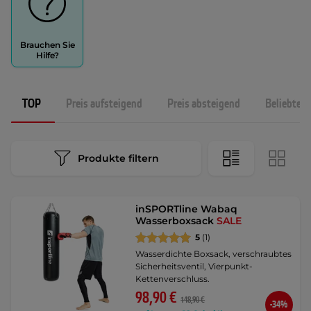
Brauchen Sie
Hilfe?
TOP
Preis aufsteigend
Preis absteigend
Beliebtest
Produkte filtern
inSPORTline Wabaq
Wasserboxsack
SALE
5
(1)
Wasserdichte Boxsack, verschraubtes
Sicherheitsventil, Vierpunkt-
Kettenverschluss.
98,90 €
148,90 €
-34%