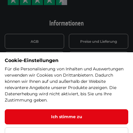
Informationen
AGB
Preise und Lieferung
Informationen nach Art. 13
Datenschutzerklärung
Cookie-Einstellungen
DSGVO
Für die Personalisierung von Inhalten und Auswertungen
verwenden wir Cookies von Drittanbietern. Dadurch
Wiederufsbelehrung mit Link
Batterieentsorgung
zum Formular
können wir Ihnen auf und außerhalb der Website
relevantere Angebote unserer Produkte anzeigen. Die
Informationen zu Elektro-
Datenerhebung wird nicht aktiviert, bis Sie uns Ihre
Widerruf erklären
und Elektonikgeräten
Zustimmung geben.
Ich stimme zu
© 2026 SEVEN SPORT s.r.o Alle Rechte vorbehalten1