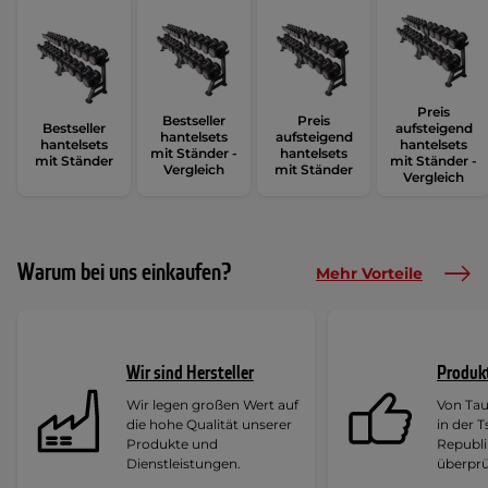
Preis
Bestseller
Preis
Bestseller
aufsteigend
hantelsets
aufsteigend
hantelsets
hantelsets
mit Ständer -
hantelsets
mit Ständer
mit Ständer -
Vergleich
mit Ständer
Vergleich
Warum bei uns einkaufen?
Mehr Vorteile
Wir sind Hersteller
Produk
Wir legen großen Wert auf
Von Ta
die hohe Qualität unserer
in der 
Produkte und
Republi
Dienstleistungen.
überprü