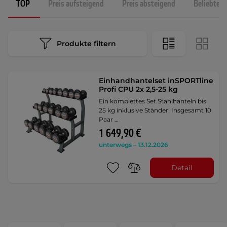
TOP
Preis aufsteigend
Preis absteigend
Beliebtest
Produkte filtern
Einhandhantelset inSPORTline
Profi CPU 2x 2,5-25 kg
Ein komplettes Set Stahlhanteln bis
25 kg inklusive Ständer! Insgesamt 10
Paar …
1 649,90 €
unterwegs – 13.12.2026
Detail