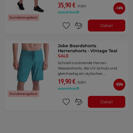
35,90 €
41,90 €
-14%
ausverkauft
Sonderangebot
Detail
Jobe Boardshorts
Herrenshorts - Vintage Teal
SALE
Schnell trocknende Herren-
Wassershorts, die UV-Schutz und
gleichzeitig ein stylisches …
19,90 €
43,90 €
-55%
ausverkauft
Sonderangebot
Detail