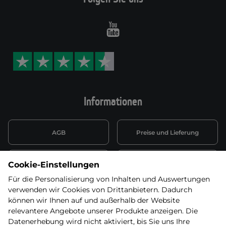
Youtube
Informationen
AGB
Preise und Lieferung
Informationen nach Art. 13
Datenschutzerklärung
Cookie-Einstellungen
DSGVO
Für die Personalisierung von Inhalten und Auswertungen
verwenden wir Cookies von Drittanbietern. Dadurch
Wiederufsbelehrung mit Link
Batterieentsorgung
zum Formular
können wir Ihnen auf und außerhalb der Website
relevantere Angebote unserer Produkte anzeigen. Die
Informationen zu Elektro-
Datenerhebung wird nicht aktiviert, bis Sie uns Ihre
Widerruf erklären