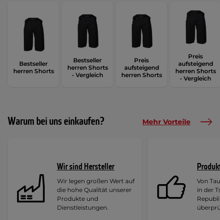
Preis
Bestseller
Preis
Bestseller
aufsteigend
herren Shorts
aufsteigend
herren Shorts
herren Shorts
- Vergleich
herren Shorts
- Vergleich
Warum bei uns einkaufen?
Mehr Vorteile
Wir sind Hersteller
Produk
Wir legen großen Wert auf
Von Ta
die hohe Qualität unserer
in der 
Produkte und
Republi
Dienstleistungen.
überprü