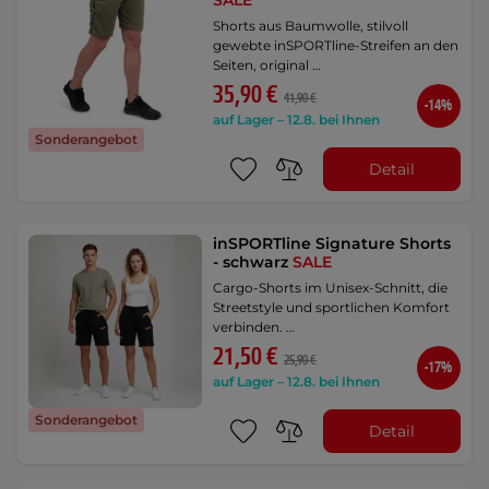
SALE
Shorts aus Baumwolle, stilvoll
gewebte inSPORTline-Streifen an den
Seiten, original …
35,90 €
41,90 €
-14%
auf Lager – 12.8. bei Ihnen
Sonderangebot
Detail
inSPORTline Signature Shorts
- schwarz
SALE
Cargo-Shorts im Unisex-Schnitt, die
Streetstyle und sportlichen Komfort
verbinden. …
21,50 €
25,90 €
-17%
auf Lager – 12.8. bei Ihnen
Sonderangebot
Detail