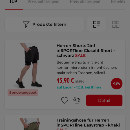
TOP
Preis aufsteigend
Preis absteigend
Beliebtest
Produkte filtern
Herren Shorts 2in1
inSPORTline Closefit Short -
schwarz
SALE
Bequeme Shorts mit leicht
komprimierendem Innenhöschen,
praktischen Taschen, stilvoll …
45,90 €
51,90 €
-12%
auf Lager – 12.8. bei Ihnen
Sonderangebot
Detail
Trainingshose für Herren
inSPORTline Easystrap - khaki