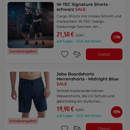
W-TEC Signature Shorts -
schwarz
SALE
Cargo-Shorts mit Unisex-Schnitt und
markantem W-TEC-Design.
Geräumige Taschen, ein …
21,50 €
25,90 €
-17%
auf Lager – 12.8. bei Ihnen
Sonderangebot
Detail
Jobe Boardshorts
Herrenshorts - Midnight Blue
SALE
Schnell trocknende Herren-
Wassershorts, die UV-Schutz und
gleichzeitig ein stylisches …
19,90 €
43,90 €
-55%
auf Lager – 12.8. bei Ihnen
Sonderangebot
Detail