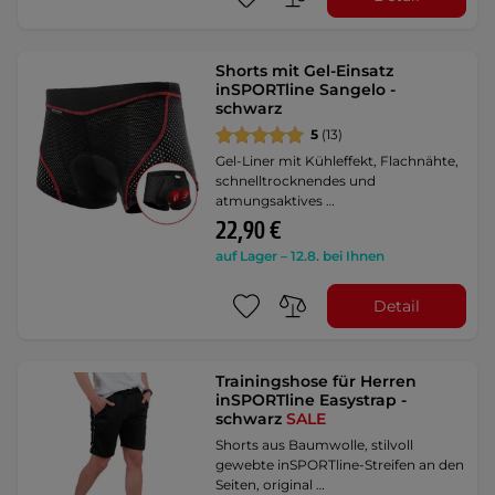
Shorts mit Gel-Einsatz
inSPORTline Sangelo -
schwarz
5
(13)
Gel-Liner mit Kühleffekt, Flachnähte,
schnelltrocknendes und
atmungsaktives …
22,90 €
auf Lager – 12.8. bei Ihnen
Detail
Trainingshose für Herren
inSPORTline Easystrap -
schwarz
SALE
Shorts aus Baumwolle, stilvoll
gewebte inSPORTline-Streifen an den
Seiten, original …