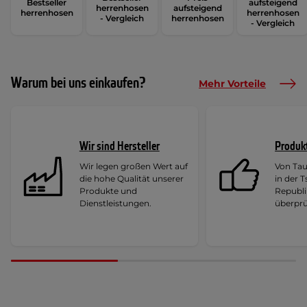
Bestseller
aufsteigend
herrenhosen
aufsteigend
herrenhosen
herrenhosen
- Vergleich
herrenhosen
- Vergleich
Warum bei uns einkaufen?
Mehr Vorteile
Wir sind Hersteller
Produk
Wir legen großen Wert auf
Von Ta
die hohe Qualität unserer
in der 
Produkte und
Republi
Dienstleistungen.
überprü