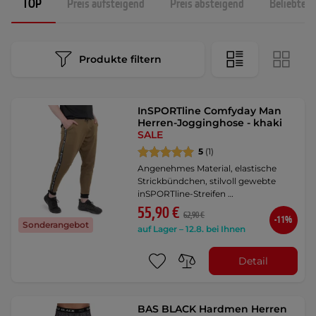
TOP
Preis aufsteigend
Preis absteigend
Beliebtest
Produkte filtern
InSPORTline Comfyday Man
Herren-Jogginghose - khaki
SALE
5
(1)
Angenehmes Material, elastische
Strickbündchen, stilvoll gewebte
inSPORTline-Streifen …
55,90 €
62,90 €
-11%
Sonderangebot
auf Lager – 12.8. bei Ihnen
Detail
BAS BLACK Hardmen Herren