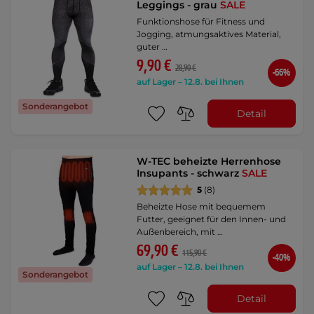
Leggings - grau
SALE
Funktionshose für Fitness und
Jogging, atmungsaktives Material,
guter …
9,90 €
28,90 €
-66%
auf Lager – 12.8. bei Ihnen
Sonderangebot
Detail
W-TEC beheizte Herrenhose
Insupants - schwarz
SALE
5
(8)
Beheizte Hose mit bequemem
Futter, geeignet für den Innen- und
Außenbereich, mit …
69,90 €
115,90 €
-40%
auf Lager – 12.8. bei Ihnen
Sonderangebot
Detail