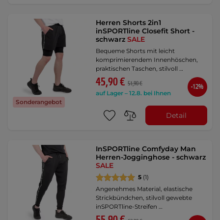
Herren Shorts 2in1
inSPORTline Closefit Short -
schwarz
SALE
Bequeme Shorts mit leicht
komprimierendem Innenhöschen,
praktischen Taschen, stilvoll …
45,90 €
51,90 €
-12%
auf Lager – 12.8. bei Ihnen
Sonderangebot
Detail
InSPORTline Comfyday Man
Herren-Jogginghose - schwarz
SALE
5
(1)
Angenehmes Material, elastische
Strickbündchen, stilvoll gewebte
inSPORTline-Streifen …