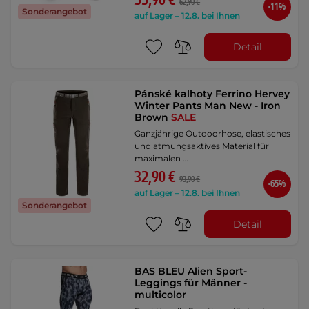
55,90 €
62,90 €
-11%
Sonderangebot
auf Lager – 12.8. bei Ihnen
Detail
Pánské kalhoty Ferrino Hervey
Winter Pants Man New - Iron
Brown
SALE
Ganzjährige Outdoorhose, elastisches
und atmungsaktives Material für
maximalen …
32,90 €
93,90 €
-65%
auf Lager – 12.8. bei Ihnen
Sonderangebot
Detail
BAS BLEU Alien Sport-
Leggings für Männer -
multicolor