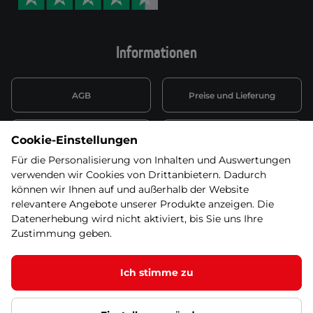
Informationen
AGB
Preise und Lieferung
Informationen nach Art. 13
Datenschutzerklärung
Cookie-Einstellungen
DSGVO
Für die Personalisierung von Inhalten und Auswertungen
verwenden wir Cookies von Drittanbietern. Dadurch
Wiederufsbelehrung mit Link
Batterieentsorgung
zum Formular
können wir Ihnen auf und außerhalb der Website
relevantere Angebote unserer Produkte anzeigen. Die
Informationen zu Elektro-
Datenerhebung wird nicht aktiviert, bis Sie uns Ihre
Widerruf erklären
und Elektonikgeräten
Zustimmung geben.
Ich stimme zu
© 2026 SEVEN SPORT s.r.o Alle Rechte vorbehalten1