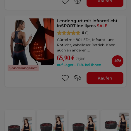
Kaufen
Lendengurt mit Infrarotlicht
inSPORTline Ilyros
SALE
5
(1)
Gürtel mit 80 LEDs, Infrarot- und
Rotlicht, kabelloser Betrieb. Kann
auch an anderen …
65,90 €
72,90 €
-10%
auf Lager – 11.8. bei Ihnen
Sonderangebot
Kaufen