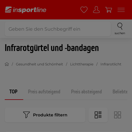
suchen
Infrarotgürtel und -bandagen
Gesundheit und Schönheit
Lichttherapie
Infrarotlicht
TOP
Preis aufsteigend
Preis absteigend
Beliebtest
Produkte filtern