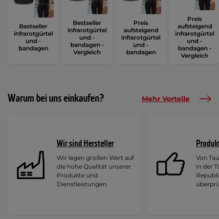
Preis
Bestseller
Preis
Bestseller
aufsteigend
infrarotgürtel
aufsteigend
infrarotgürtel
infrarotgürtel
und -
infrarotgürtel
und -
und -
bandagen -
und -
bandagen
bandagen -
Vergleich
bandagen
Vergleich
Warum bei uns einkaufen?
Mehr Vorteile
Wir sind Hersteller
Produk
Wir legen großen Wert auf
Von Ta
die hohe Qualität unserer
in der 
Produkte und
Republi
Dienstleistungen.
überprü