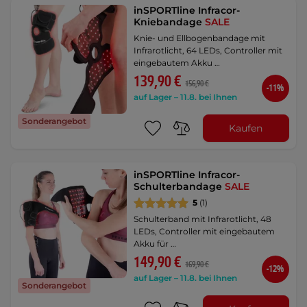
inSPORTline Infracor-
Kniebandage
SALE
Knie- und Ellbogenbandage mit
Infrarotlicht, 64 LEDs, Controller mit
eingebautem Akku …
139,90 €
156,90 €
-11%
auf Lager – 11.8. bei Ihnen
Sonderangebot
Kaufen
inSPORTline Infracor-
Schulterbandage
SALE
5
(1)
Schulterband mit Infrarotlicht, 48
LEDs, Controller mit eingebautem
Akku für …
149,90 €
169,90 €
-12%
auf Lager – 11.8. bei Ihnen
Sonderangebot