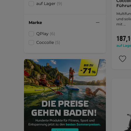
Coccol
auf Lager
(9)
Führun
Multifun
und soli
Marke
mit …
QPlay
(6)
187,1
Coccolle
(5)
auf Lage