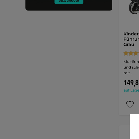
Kinder
Führun
Grau
Multifun
und soli
mit …
149,8
auf Lage