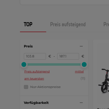
TOP
Preis aufsteigend
Pr
Preis
€
-
€
Preis aufsteigend
mittel
(11)
am teuersten
Nur Aktionspreise
Verfügbarkeit