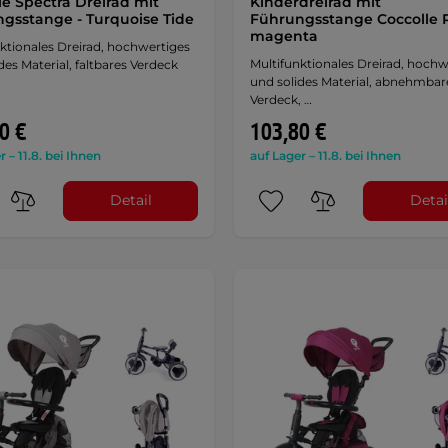
le Spectra Dreirad mit
Kinderdreirad mit
gsstange - Turquoise Tide
Führungsstange Coccolle P
magenta
ktionales Dreirad, hochwertiges
Multifunktionales Dreirad, hochw
des Material, faltbares Verdeck
und solides Material, abnehmbar
Verdeck, …
0 €
103,80 €
r – 11.8. bei Ihnen
auf Lager – 11.8. bei Ihnen
Detail
Detai