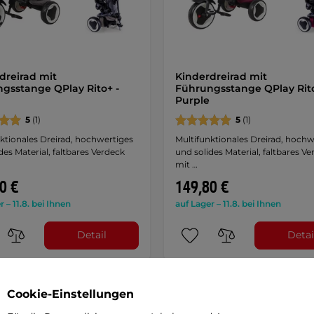
dreirad mit
Kinderdreirad mit
gsstange QPlay Rito+ -
Führungsstange QPlay Rito
Purple
5
(1)
5
(1)
ktionales Dreirad, hochwertiges
Multifunktionales Dreirad, hochw
des Material, faltbares Verdeck
und solides Material, faltbares V
mit …
0 €
149,80 €
r – 11.8. bei Ihnen
auf Lager – 11.8. bei Ihnen
Detail
Detai
Cookie-Einstellungen