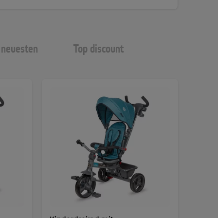
neuesten
Top discount