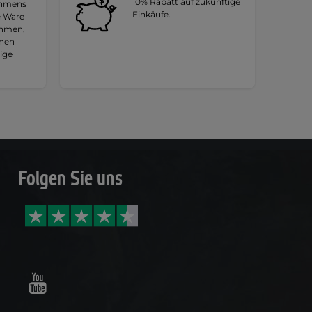
10% Rabatt auf zukünftige
ehmens
Einkäufe.
e Ware
ehmen,
hnen
tige
Folgen Sie uns
Youtube