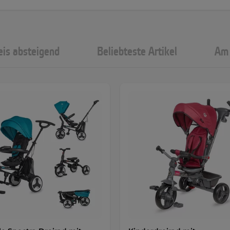
eis absteigend
Beliebteste Artikel
Am 