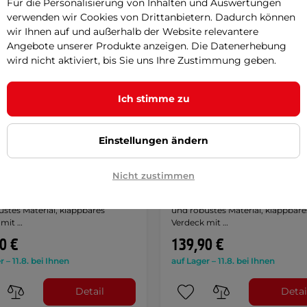
Für die Personalisierung von Inhalten und Auswertungen
verwenden wir Cookies von Drittanbietern. Dadurch können
wir Ihnen auf und außerhalb der Website relevantere
Angebote unserer Produkte anzeigen. Die Datenerhebung
wird nicht aktiviert, bis Sie uns Ihre Zustimmung geben.
Ich stimme zu
Einstellungen ändern
Rito Star Kinder-Dreirad
QPlay Rito Star Kinder-Dre
Nicht zustimmen
hrungsstange - schwarz
mit Führungsstange - Gra
ktionales Dreirad, hochwertiges
Multifunktionales Dreirad, hochw
stes Material, klappbares
und robustes Material, klappbare
 mit …
Verdeck mit …
0 €
139,90 €
r – 11.8. bei Ihnen
auf Lager – 11.8. bei Ihnen
Detail
Detai