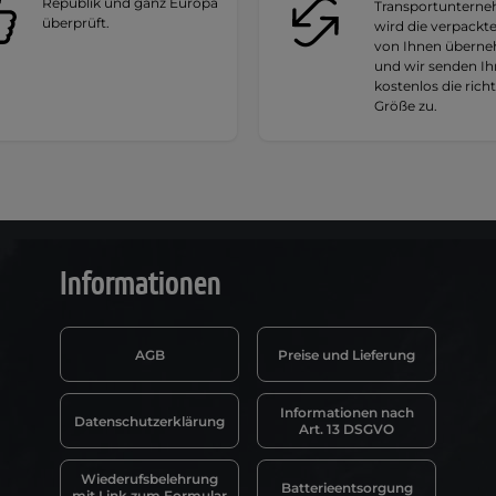
Republik und ganz Europa
Transportuntern
überprüft.
wird die verpackt
von Ihnen übern
und wir senden I
kostenlos die rich
Größe zu.
Informationen
AGB
Preise und Lieferung
Informationen nach
Datenschutzerklärung
Art. 13 DSGVO
Wiederufsbelehrung
Batterieentsorgung
mit Link zum Formular