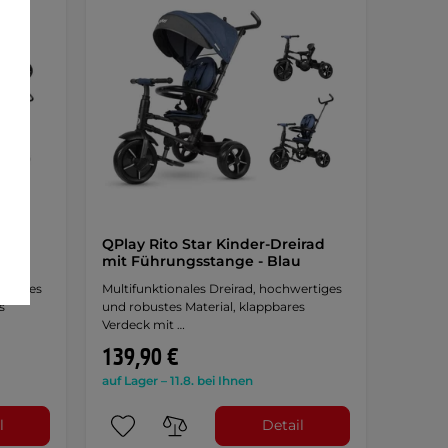
irad
QPlay Rito Star Kinder-Dreirad
u
mit Führungsstange - Blau
ertiges
Multifunktionales Dreirad, hochwertiges
s
und robustes Material, klappbares
Verdeck mit …
139,90 €
auf Lager – 11.8. bei Ihnen
l
Detail