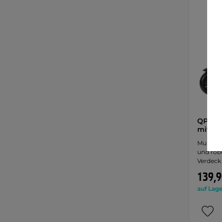
QPlay 
mit Fü
Multifun
und robu
Verdeck
139,9
auf Lage