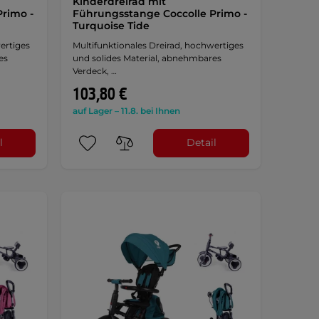
Kinderdreirad mit
rimo -
Führungsstange Coccolle Primo -
Turquoise Tide
ertiges
Multifunktionales Dreirad, hochwertiges
es
und solides Material, abnehmbares
Verdeck, …
103,80 €
auf Lager – 11.8. bei Ihnen
l
Detail