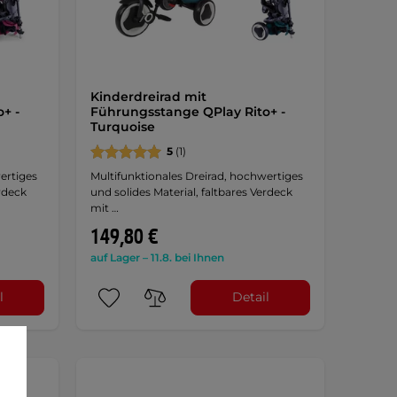
Kinderdreirad mit
+ -
Führungsstange QPlay Rito+ -
Turquoise
5
(1)
ertiges
Multifunktionales Dreirad, hochwertiges
erdeck
und solides Material, faltbares Verdeck
mit …
149,80 €
auf Lager – 11.8. bei Ihnen
l
Detail