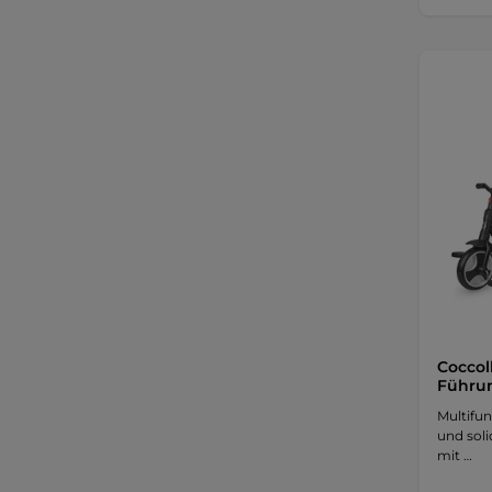
Coccol
Führun
Multifun
und soli
mit …