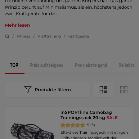
natürliche Verstärkung des ganzen Körpers dar. Das ganze
Prinzip beruht auf Minimalismus, als ein, höchstens jedoch
zwei Kraftgeräte für das...
Mehr lesen
Fitness
Krafttraining
Kraftgeräte
TOP
Preis aufsteigend
Preis absteigend
Beliebtest
Produkte filtern
inSPORTline Camobag
Trainingssack 20 kg
SALE
5
(3)
Effektives Trainingsgerät mit einigen
Griffvarianten, Möglichkeit der …