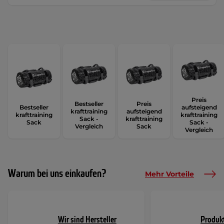
Preis
Bestseller
Preis
Bestseller
aufsteigend
krafttraining
aufsteigend
krafttraining
krafttraining
Sack -
krafttraining
Sack
Sack -
Vergleich
Sack
Vergleich
Warum bei uns einkaufen?
Mehr Vorteile
Wir sind Hersteller
Produk