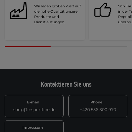
Wir legen großen Wert auf
Von Ta
die hohe Qualität unserer
in der 
Produkte und
Republi
Dienstleistungen.
überprü
Kontaktieren Sie uns
E-mail
Phone
shop@insportline.de
+420 556 300 970
Impressum