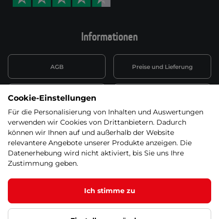
Informationen
AGB
Preise und Lieferung
Informationen nach Art. 13
Datenschutzerklärung
Cookie-Einstellungen
DSGVO
Für die Personalisierung von Inhalten und Auswertungen
verwenden wir Cookies von Drittanbietern. Dadurch
Wiederufsbelehrung mit Link
Batterieentsorgung
zum Formular
können wir Ihnen auf und außerhalb der Website
relevantere Angebote unserer Produkte anzeigen. Die
Informationen zu Elektro-
Datenerhebung wird nicht aktiviert, bis Sie uns Ihre
Widerruf erklären
und Elektonikgeräten
Zustimmung geben.
Ich stimme zu
© 2026 SEVEN SPORT s.r.o Alle Rechte vorbehalten1