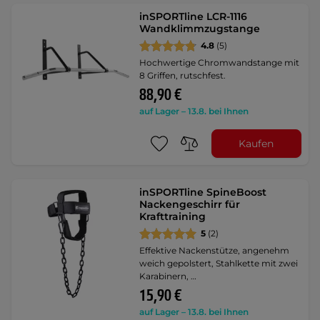
inSPORTline LCR-1116
Wandklimmzugstange
4.8
(5)
Hochwertige Chromwandstange mit
8 Griffen, rutschfest.
88,90 €
auf Lager – 13.8. bei Ihnen
Kaufen
inSPORTline SpineBoost
Nackengeschirr für
Krafttraining
5
(2)
Effektive Nackenstütze, angenehm
weich gepolstert, Stahlkette mit zwei
Karabinern, …
15,90 €
auf Lager – 13.8. bei Ihnen