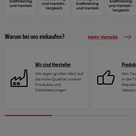
krafttraining
krafttraining
und Hanteln -
krafttraining
und Hanteln
und Hanteln -
Vergleich
und Hanteln
Vergleich
Warum bei uns einkaufen?
Mehr Vorteile
Wir sind Hersteller
Produk
Wir legen großen Wert auf
Von Ta
die hohe Qualität unserer
in der 
Produkte und
Republi
Dienstleistungen.
überprü