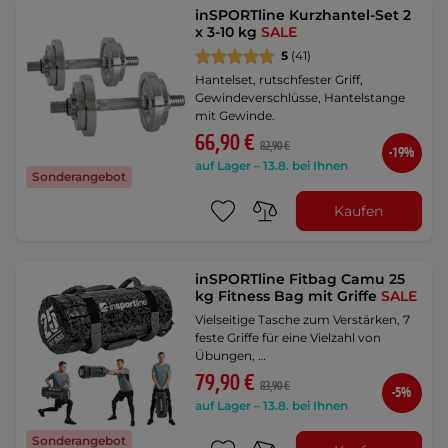
inSPORTline Kurzhantel-Set 2
x 3-10 kg
SALE
5
(41)
Hantelset, rutschfester Griff,
Gewindeverschlüsse, Hantelstange
mit Gewinde.
66,90 €
82,90 €
-19%
auf Lager – 13.8. bei Ihnen
Sonderangebot
Kaufen
inSPORTline Fitbag Camu 25
kg Fitness Bag mit Griffe
SALE
Vielseitige Tasche zum Verstärken, 7
feste Griffe für eine Vielzahl von
Übungen, …
79,90 €
83,90 €
-5%
auf Lager – 13.8. bei Ihnen
Sonderangebot