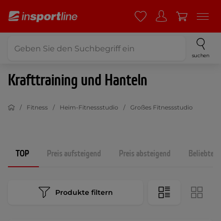
suchen
Krafttraining und Hanteln
Fitness
Heim-Fitnessstudio
Großes Fitnessstudio
TOP
Preis aufsteigend
Preis absteigend
Beliebtest
Produkte filtern