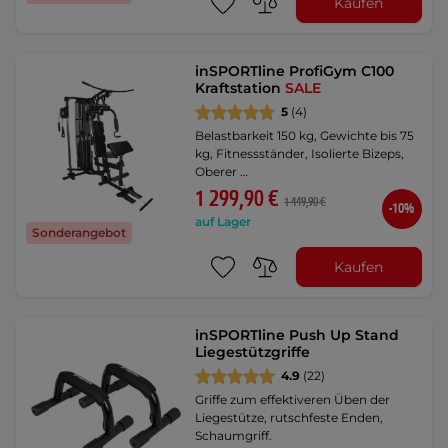
Kaufen
inSPORTline ProfiGym C100
Kraftstation
SALE
5
(4)
Belastbarkeit 150 kg, Gewichte bis 75
kg, Fitnessständer, Isolierte Bizeps,
Oberer …
1 299,90 €
1 449,90 €
-10%
auf Lager
Sonderangebot
Kaufen
inSPORTline Push Up Stand
Liegestützgriffe
4.9
(22)
Griffe zum effektiveren Üben der
Liegestütze, rutschfeste Enden,
Schaumgriff.