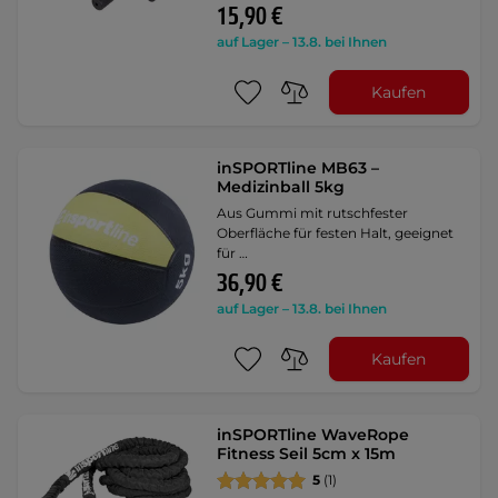
15,90 €
auf Lager – 13.8. bei Ihnen
Kaufen
inSPORTline MB63 –
Medizinball 5kg
Aus Gummi mit rutschfester
Oberfläche für festen Halt, geeignet
für …
36,90 €
auf Lager – 13.8. bei Ihnen
Kaufen
inSPORTline WaveRope
Fitness Seil 5cm x 15m
5
(1)