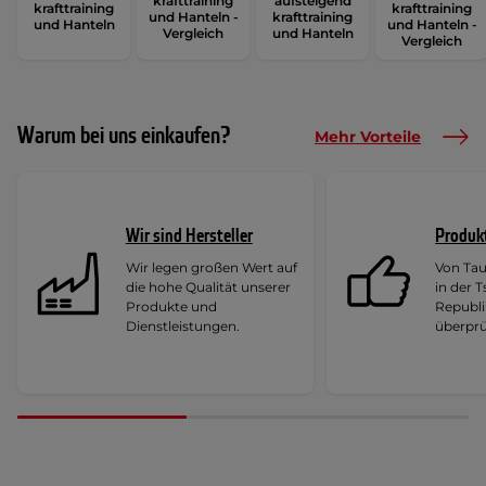
krafttraining
aufsteigend
krafttraining
krafttraining
und Hanteln -
krafttraining
und Hanteln
und Hanteln -
Vergleich
und Hanteln
Vergleich
Warum bei uns einkaufen?
Mehr Vorteile
Wir sind Hersteller
Produk
Wir legen großen Wert auf
Von Ta
die hohe Qualität unserer
in der 
Produkte und
Republi
Dienstleistungen.
überprü