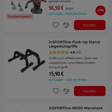
ganzen Körper …
56,50 €
192,90 €
-71%
auf Lager – 12.8. bei Ihnen
Sonderangebot
Kaufen
inSPORTline Push Up Stand
Liegestützgriffe
4.9
(22)
Griffe zum effektiveren Üben der
Liegestütze, rutschfeste Enden,
Schaumgriff.
15,90 €
auf Lager – 12.8. bei Ihnen
Kaufen
inSPORTline RK130 Wandreck