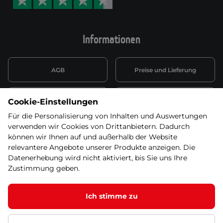
Informationen
AGB
Preise und Lieferung
Informationen nach Art. 13
Datenschutzerklärung
Cookie-Einstellungen
DSGVO
Für die Personalisierung von Inhalten und Auswertungen
verwenden wir Cookies von Drittanbietern. Dadurch
Wiederufsbelehrung mit Link
Batterieentsorgung
zum Formular
können wir Ihnen auf und außerhalb der Website
relevantere Angebote unserer Produkte anzeigen. Die
Informationen zu Elektro-
Datenerhebung wird nicht aktiviert, bis Sie uns Ihre
Widerruf erklären
und Elektonikgeräten
Zustimmung geben.
Ich stimme zu
© 2026 SEVEN SPORT s.r.o Alle Rechte vorbehalten1