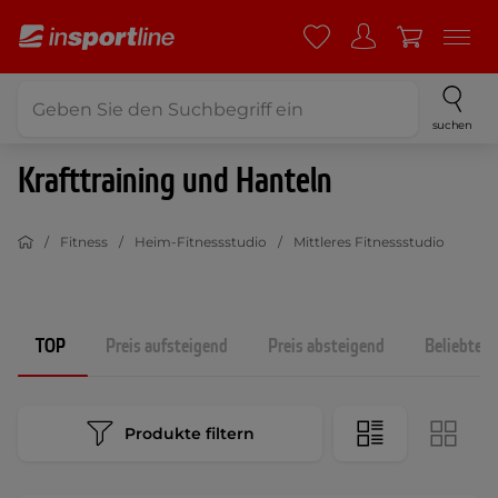
suchen
Krafttraining und Hanteln
Fitness
Heim-Fitnessstudio
Mittleres Fitnessstudio
TOP
Preis aufsteigend
Preis absteigend
Beliebtest
Produkte filtern