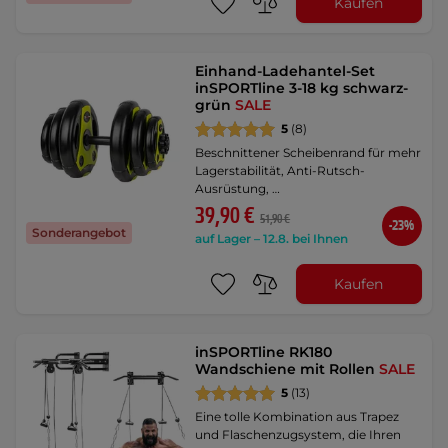
Kaufen
Einhand-Ladehantel-Set
inSPORTline 3-18 kg schwarz-
grün
SALE
5
(8)
Beschnittener Scheibenrand für mehr
Lagerstabilität, Anti-Rutsch-
Ausrüstung, …
39,90 €
51,90 €
-23%
Sonderangebot
auf Lager – 12.8. bei Ihnen
Kaufen
inSPORTline RK180
Wandschiene mit Rollen
SALE
5
(13)
Eine tolle Kombination aus Trapez
und Flaschenzugsystem, die Ihren