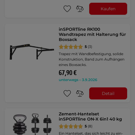
Kaufen
inSPORTline RK100
Wandtrapez mit Halterung für
Boxsack
5
(3)
Trapez mit Wandbefestigung, solide
Konstruktion, Band zum Aufhängen
eines Boxsacks.
67,90 €
unterwegs – 3.9.2026
Detail
Zement-Hantelset
inSPORTline ON-X 6in1 40 kg
5
(8)
Ein Hantelset, das sich leicht zu ein-