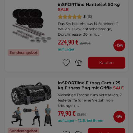
inSPORTline Hantelset 50 kg
SALE
5
(13)
Das Set besteht aus 14 Scheiben, 2
Wellen, 1 Gewichtheberstange,
Durchmesser 30 mm, …
224,90 €
264,90 €
-15%
auf Lager
Sonderangebot
Kaufen
inSPORTline Fitbag Camu 25
kg Fitness Bag mit Griffe
SALE
Vielseitige Tasche zum Verstärken, 7
feste Griffe für eine Vielzahl von
Übungen, …
79,90 €
83,90 €
-5%
auf Lager – 12.8. bei Ihnen
Sonderangebot