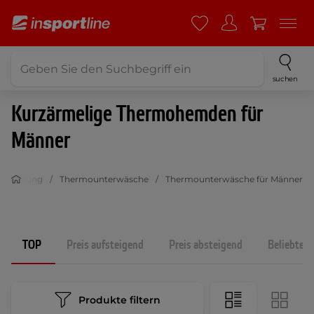
suchen
Kurzärmelige Thermohemden für
Männer
ekleidung
Thermounterwäsche
Thermounterwäsche für Männer
TOP
Preis aufsteigend
Preis absteigend
Beliebtest
Produkte filtern