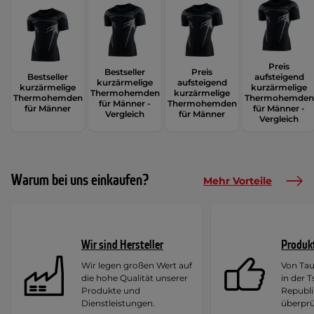
Preis
Bestseller
Preis
Bestseller
aufsteigend
kurzärmelige
aufsteigend
kurzärmelige
kurzärmelige
Thermohemden
kurzärmelige
Thermohemden
Thermohemden
für Männer -
Thermohemden
für Männer
für Männer -
Vergleich
für Männer
Vergleich
Warum bei uns einkaufen?
Mehr Vorteile
Wir sind Hersteller
Produk
Wir legen großen Wert auf
Von Ta
die hohe Qualität unserer
in der 
Produkte und
Republi
Dienstleistungen.
überprü