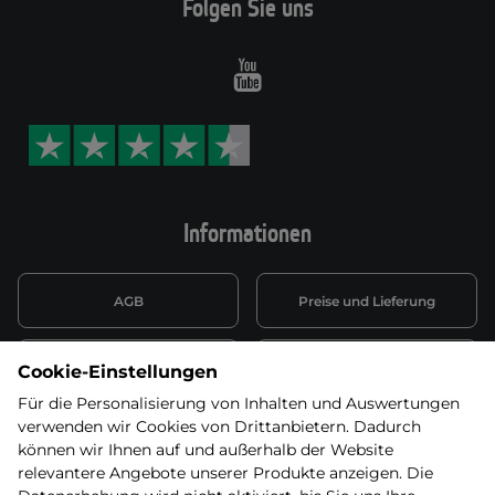
Folgen Sie uns
Youtube
Informationen
AGB
Preise und Lieferung
Informationen nach Art. 13
Datenschutzerklärung
Cookie-Einstellungen
DSGVO
Für die Personalisierung von Inhalten und Auswertungen
verwenden wir Cookies von Drittanbietern. Dadurch
Wiederufsbelehrung mit Link
Batterieentsorgung
zum Formular
können wir Ihnen auf und außerhalb der Website
relevantere Angebote unserer Produkte anzeigen. Die
Informationen zu Elektro-