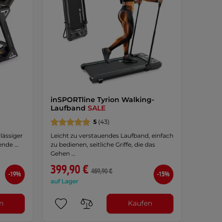
inSPORTline Tyrion Walking-
Laufband
SALE
5
(43)
lässiger
Leicht zu verstauendes Laufband, einfach
ende …
zu bedienen, seitliche Griffe, die das
Gehen …
399,90 €
469,90 €
-19%
-15%
auf Lager
n
Kaufen