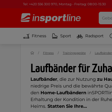
Tel: +420 556 300 970, Montag - Freitag: 08:00-15:30
Fitness
Sport
Radsport
Fitness
Trainingsgeräte
Laufbänder
Laufbänder für Zuh
Laufbänder
, die zur Nutzung
zu Ha
niedrige Preis und die bewährte Qu
den
Home-Laufbändern
inSPORTlin
Erhaltung der Kondition in der Ruh
Heims.
Statten Sie Ihre...