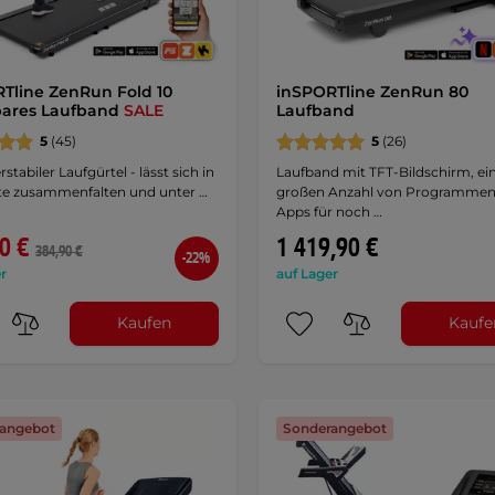
Tline ZenRun Fold 10
inSPORTline ZenRun 80
bares Laufband
SALE
Laufband
5
(45)
5
(26)
stabiler Laufgürtel - lässt sich in
Laufband mit TFT-Bildschirm, ei
fte zusammenfalten und unter …
großen Anzahl von Programmen
Apps für noch …
0 €
1 419,90 €
384,90 €
-22%
r
auf Lager
Kaufen
Kaufe
angebot
Sonderangebot