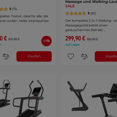
Massage und Walking-Lau
SALE
5
(15)
5
(92)
akter Trainer, ideal für alle, die
Der kompakte 2-in-1-Walking- u
aren wollen. Voller interessanter
Massagegürtel bietet einen
geräuscharmen Betrieb, …
0 €
299,90 €
674,90 €
464,90 €
-11%
r
auf Lager
Kaufen
Kaufe