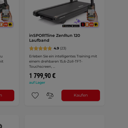
inSPORTline ZenRun 120
Laufband
4.9
(23)
zu
Erleben Sie ein intelligentes Training mit
it
einem drehbaren 15,6-Zoll-TFT-
Touchscreen, …
1 799,90 €
auf Lager
n
Kaufen