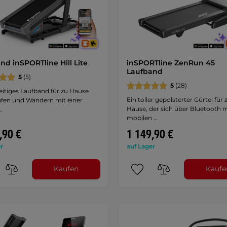
nd inSPORTline Hill Lite
inSPORTline ZenRun 45
Laufband
5
(5)
5
(28)
seitiges Laufband für zu Hause
Ein toller gepolsterter Gürtel für 
fen und Wandern mit einer
Hause, der sich über Bluetooth m
…
mobilen …
,90 €
1 149,90 €
r
auf Lager
Kaufen
Kaufe