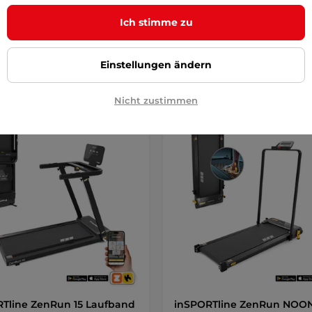
0 €
789,90 €
1 039,90 €
919,90 €
-13%
Ich stimme zu
r
auf Lager
Kaufen
Kaufe
Einstellungen ändern
Nicht zustimmen
angebot
Sonderangebot
Tline ZenRun 15 Laufband
inSPORTline ZenRun NOO