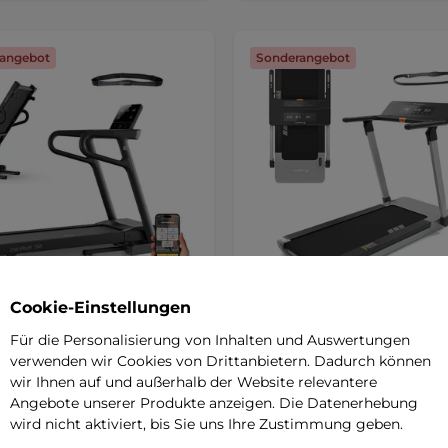
angebot
Sonderangebot
Cookie-Einstellungen
Tline ZenRun 30 Laufband
inSPORTline ZenRun 20 L
SALE
Für die Personalisierung von Inhalten und Auswertungen
verwenden wir Cookies von Drittanbietern. Dadurch können
5
(16)
5
(20)
wir Ihnen auf und außerhalb der Website relevantere
mpakter Trainer voller
Ein superkompakter Gürtel volle
Angebote unserer Produkte anzeigen. Die Datenerhebung
santer Programme und neuester
interessanter Programme und
wird nicht aktiviert, bis Sie uns Ihre Zustimmung geben.
gie! …
modernster Technologie! …