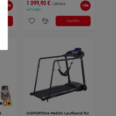
1 099,90 €
1 299,90 €
-14%
-15%
auf Lager
n
Kaufen
N
inSPORTline Neblin Laufband für