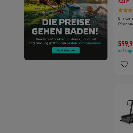
SALE
Ein komp
Platz sp
…
599,9
auf Lage