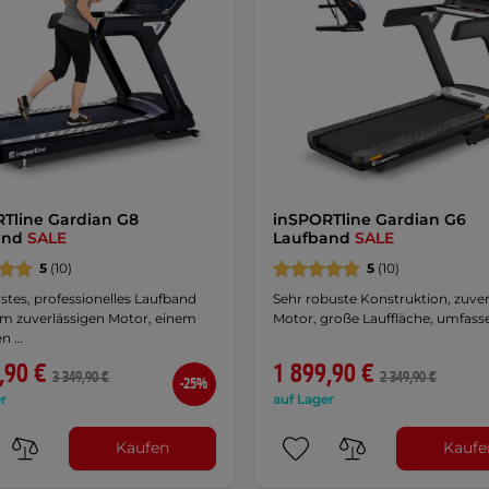
Tline Gardian G8
inSPORTline Gardian G6
and
SALE
Laufband
SALE
5
(10)
5
(10)
stes, professionelles Laufband
Sehr robuste Konstruktion, zuver
em zuverlässigen Motor, einem
Motor, große Lauffläche, umfass
en …
,90 €
1 899,90 €
3 349,90 €
2 349,90 €
-25%
r
auf Lager
Kaufen
Kaufe