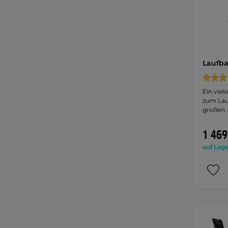
Laufba
Ein viel
zum Lau
großen 
1 469
auf Lage