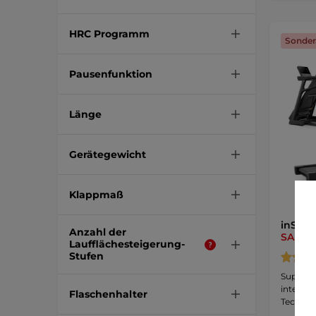
HRC Programm
Sonder
Pausenfunktion
Länge
Gerätegewicht
Klappmaß
inSPOR
Anzahl der
SALE
Laufflächesteigerung-
Stufen
Super ko
interes
Flaschenhalter
Technolo