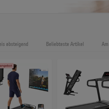
eis absteigend
Beliebteste Artikel
Am 
angebot