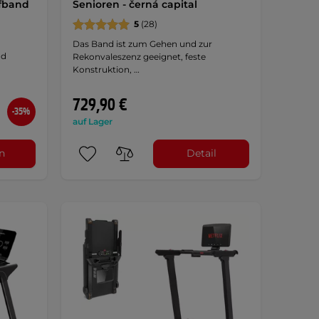
fband
Senioren - černá capital
5
(28)
Das Band ist zum Gehen und zur
nd
Rekonvaleszenz geeignet, feste
Konstruktion, …
729,90 €
-35%
auf Lager
n
Detail