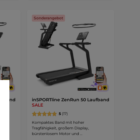
Sonderangebot
aufband
inSPORTline ZenRun 50 Laufband
SALE
5
(17)
r
Kompaktes Band mit hoher
Tragfähigkeit, großem Display,
bürstenlosem Motor und …