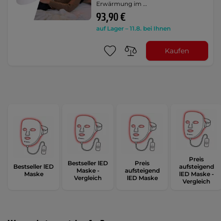
Erwärmung im …
93,90 €
auf Lager – 11.8. bei Ihnen
Kaufen
Preis
Bestseller lED
Preis
Bestseller lED
aufsteigend
Maske -
aufsteigend
Maske
lED Maske -
Vergleich
lED Maske
Vergleich