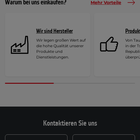
Warum bei uns einkaufen?
Mehr Vorteile
Wir sind Hersteller
Produk
Wir legen großen Wert auf
Von Ta
die hohe Qualität unserer
in der 
Produkte und
Republi
Dienstleistungen.
überprü
Kontaktieren Sie uns