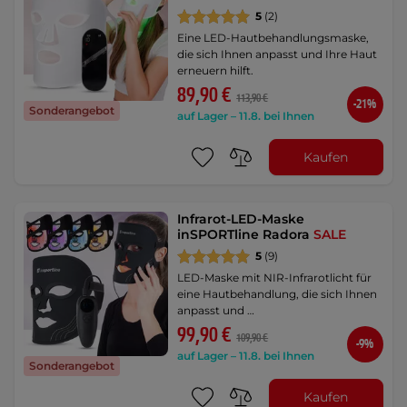
5
(2)
Eine LED-Hautbehandlungsmaske,
die sich Ihnen anpasst und Ihre Haut
erneuern hilft.
89,90 €
113,90 €
-21%
Sonderangebot
auf Lager – 11.8. bei Ihnen
Kaufen
Infrarot-LED-Maske
inSPORTline Radora
SALE
5
(9)
LED-Maske mit NIR-Infrarotlicht für
eine Hautbehandlung, die sich Ihnen
anpasst und …
99,90 €
109,90 €
-9%
auf Lager – 11.8. bei Ihnen
Sonderangebot
Kaufen