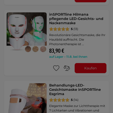
inSPORTline Hilmana
pflegende LED-Gesichts- und
Nackenmaske
5
(13)
Revolutionäre Gesichtsmaske, die Ihr
Hautbild auffrischt. Die
Photonentherapie ist …
83,90 €
auf Lager – 11.8. bei Ihnen
Kaufen
Behandlungs-LED-
Gesichtsmaske inSPORTline
Esgrima
5
(14)
Elegante Maske zur Lichttherapie mit
7 Lichtarten und Vibrationen und