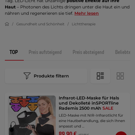
Tag. LED-Licht hat unzählige
positive Effekte auf Ihre
Haut
– Photonen des Lichts dringen unter die Haut ein und
nähren und regenerieren sie tief.
Mehr lesen
Gesundheit und Schönheit
Lichttherapie
TOP
Preis aufsteigend
Preis absteigend
Beliebtest
Produkte filtern
Infrarot-LED-Maske für Hals
und Dekolleté inSPORTline
Rademis 2500 mAh
SALE
LED-Maske mit NIR-Infrarotlicht für
eine Hautbehandlung, die sich Ihnen
anpasst und …
89,90 €