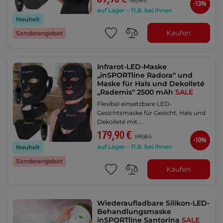
103,90 €
-13%
auf Lager – 11.8. bei Ihnen
Neuheit
Kaufen
Sonderangebot
Infrarot-LED-Maske
„inSPORTline Radora“ und
Maske für Hals und Dekolleté
„Rademis“ 2500 mAh
SALE
Flexibel einsetzbare LED-
Gesichtsmaske für Gesicht, Hals und
Dekolleté mit …
179,90 €
199,90 €
-10%
auf Lager – 11.8. bei Ihnen
Neuheit
Sonderangebot
Kaufen
Wiederaufladbare Silikon-LED-
Behandlungsmaske
inSPORTline Santorina
SALE