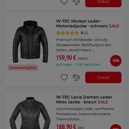
Detail
W-TEC Murayo Leder-
Motorradjacke - schwarz
SALE
5
(2)
Premium-Rindsleder, stilvolle
Stepppaneele, Belüftung an den
Seiten, abnehmbare …
159,90 €
239,90 €
-33%
auf Lager – 13.8. bei Ihnen
Sonderangebot
Detail
W-TEC Lecia Damen Leder
Moto Jacke - braun
SALE
Geschmeidiges Leder, zertifizierte
Protektoren, herausnehmbares
Thermofutter, …
188,90 €
280 €