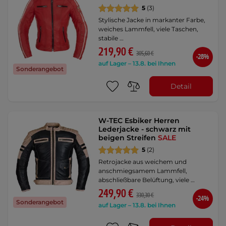
5
(3)
Stylische Jacke in markanter Farbe,
weiches Lammfell, viele Taschen,
stabile …
219,90 €
305,60 €
-28%
auf Lager – 13.8. bei Ihnen
Sonderangebot
Detail
W-TEC Esbiker Herren
Lederjacke - schwarz mit
beigen Streifen
SALE
5
(2)
Retrojacke aus weichem und
anschmiegsamem Lammfell,
abschließbare Belüftung, viele …
249,90 €
330,30 €
-24%
Sonderangebot
auf Lager – 13.8. bei Ihnen