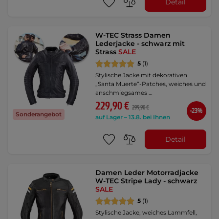
Detail
W-TEC Strass Damen
Lederjacke - schwarz mit
Strass
SALE
5
(1)
Stylische Jacke mit dekorativen
„Santa Muerte“-Patches, weiches und
anschmiegsames …
229,90 €
299,90 €
-23%
Sonderangebot
auf Lager – 13.8. bei Ihnen
Detail
Damen Leder Motorradjacke
W-TEC Stripe Lady - schwarz
SALE
5
(1)
Stylische Jacke, weiches Lammfell,