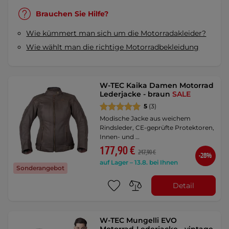
Brauchen Sie Hilfe?
Wie kümmert man sich um die Motorradakleider?
Wie wählt man die richtige Motorradbekleidung
W-TEC Kaika Damen Motorrad
Lederjacke - braun
SALE
5
(3)
Modische Jacke aus weichem
Rindsleder, CE-geprüfte Protektoren,
Innen- und …
177,90 €
247,90 €
-28%
auf Lager – 13.8. bei Ihnen
Sonderangebot
Detail
W-TEC Mungelli EVO