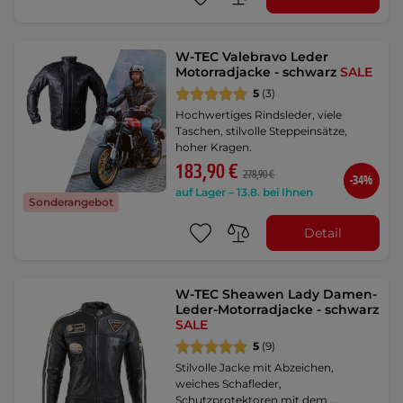
W-TEC Valebravo Leder
Motorradjacke - schwarz
SALE
5
(3)
Hochwertiges Rindsleder, viele
Taschen, stilvolle Steppeinsätze,
hoher Kragen.
183,90 €
278,90 €
-34%
auf Lager – 13.8. bei Ihnen
Sonderangebot
Detail
W-TEC Sheawen Lady Damen-
Leder-Motorradjacke - schwarz
SALE
5
(9)
Stilvolle Jacke mit Abzeichen,
weiches Schafleder,
Schutzprotektoren mit dem …