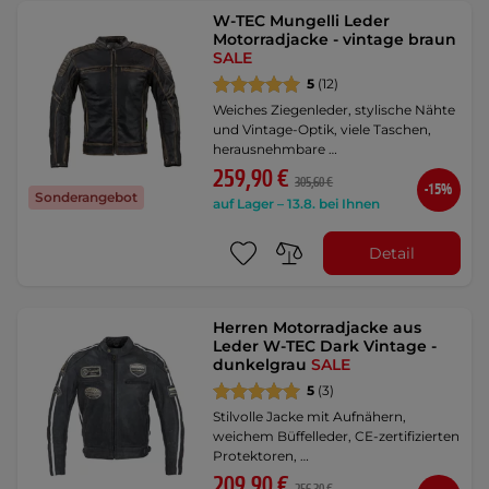
W-TEC Mungelli Leder
Motorradjacke - vintage braun
SALE
5
(12)
Weiches Ziegenleder, stylische Nähte
und Vintage-Optik, viele Taschen,
herausnehmbare …
259,90 €
305,60 €
-15%
Sonderangebot
auf Lager – 13.8. bei Ihnen
Detail
Herren Motorradjacke aus
Leder W-TEC Dark Vintage -
dunkelgrau
SALE
5
(3)
Stilvolle Jacke mit Aufnähern,
weichem Büffelleder, CE-zertifizierten
Protektoren, …
209,90 €