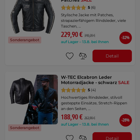
Patches
SALE
5
(6)
Stylische Jacke mit Patches,
strapazierfähigem Rindsleder, viele
Taschen, …
229,90 €
340,20 €
-32%
Sonderangebot
auf Lager – 13.8. bei Ihnen
Detail
W-TEC Elcabron Leder
Motorradjacke - schwarz
SALE
5
(4)
Hochwertiges Rindsleder, stilvoll
gesteppte Einsätze, Stretch-Rippen
an den Seiten, …
188,90 €
263,90 €
-28%
auf Lager – 13.8. bei Ihnen
Sonderangebot
Detail