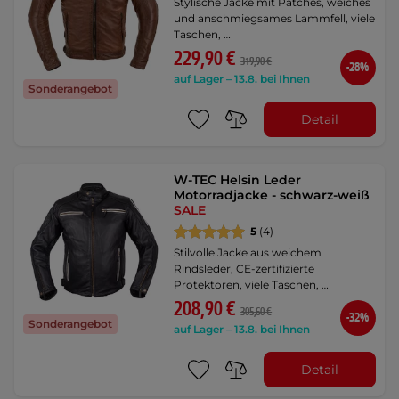
Stylische Jacke mit Patches, weiches
und anschmiegsames Lammfell, viele
Taschen, …
229,90 €
319,90 €
-28%
auf Lager – 13.8. bei Ihnen
Sonderangebot
Detail
W-TEC Helsin Leder
Motorradjacke - schwarz-weiß
SALE
5
(4)
Stilvolle Jacke aus weichem
Rindsleder, CE-zertifizierte
Protektoren, viele Taschen, …
208,90 €
305,60 €
-32%
Sonderangebot
auf Lager – 13.8. bei Ihnen
Detail