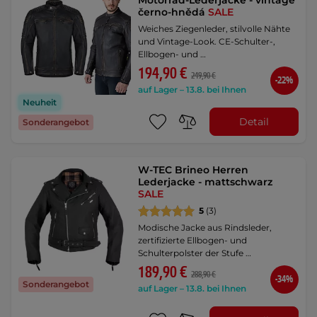
Motorrad-Lederjacke - vintage
černo-hnědá
SALE
Weiches Ziegenleder, stilvolle Nähte
und Vintage-Look. CE-Schulter-,
Ellbogen- und …
194,90 €
249,90 €
-22%
auf Lager – 13.8. bei Ihnen
Neuheit
Detail
Sonderangebot
W-TEC Brineo Herren
Lederjacke - mattschwarz
SALE
5
(3)
Modische Jacke aus Rindsleder,
zertifizierte Ellbogen- und
Schulterpolster der Stufe …
189,90 €
288,90 €
-34%
Sonderangebot
auf Lager – 13.8. bei Ihnen