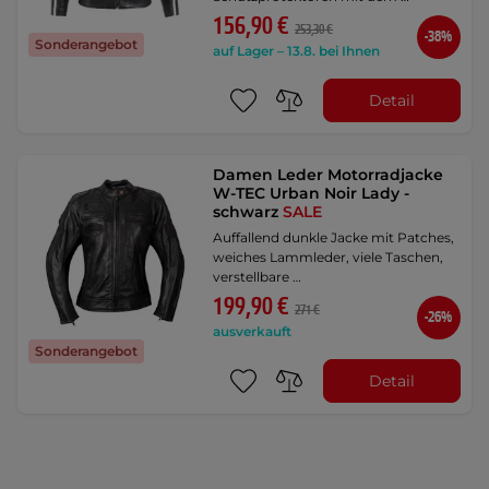
156,90 €
253,30 €
-38%
Sonderangebot
auf Lager – 13.8. bei Ihnen
Detail
Damen Leder Motorradjacke
W-TEC Urban Noir Lady -
schwarz
SALE
Auffallend dunkle Jacke mit Patches,
weiches Lammleder, viele Taschen,
verstellbare …
199,90 €
271 €
-26%
ausverkauft
Sonderangebot
Detail