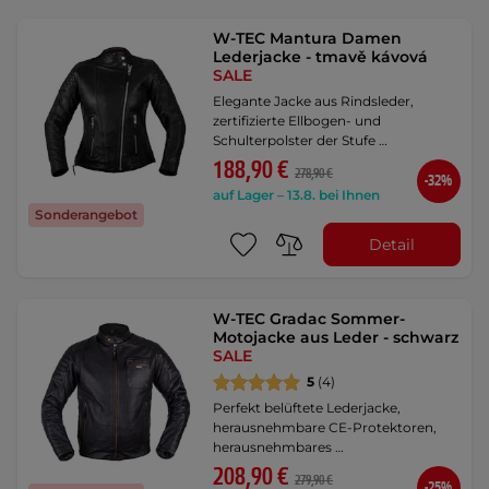
W-TEC Mantura Damen
Lederjacke - tmavě kávová
SALE
Elegante Jacke aus Rindsleder,
zertifizierte Ellbogen- und
Schulterpolster der Stufe …
188,90 €
278,90 €
-32%
auf Lager – 13.8. bei Ihnen
Sonderangebot
Detail
W-TEC Gradac Sommer-
Motojacke aus Leder - schwarz
SALE
5
(4)
Perfekt belüftete Lederjacke,
herausnehmbare CE-Protektoren,
herausnehmbares …
208,90 €
279,90 €
-25%