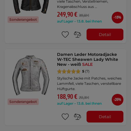
viele Taschen, Verstellriemen,
Kragenabschluss aus …
249,90 €
305,60 €
-18%
Sonderangebot
auf Lager – 13.8. bei Ihnen
Detail
Damen Leder Motoradjacke
W-TEC Sheawen Lady White
New - weiß
SALE
5
(7)
Stylische Jacke mit Patches, weiches
Lammfell, viele Taschen, verstellbare
Hüftgurte.
188,90 €
255,30 €
-26%
Sonderangebot
auf Lager – 13.8. bei Ihnen
Detail