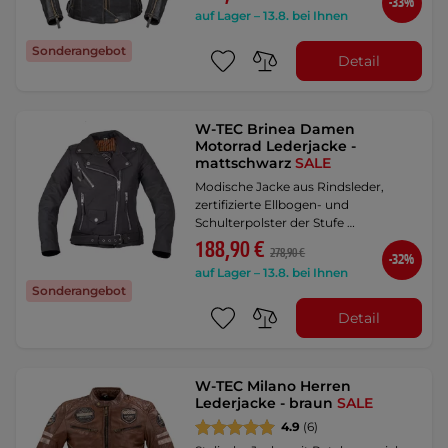
-33%
auf Lager – 13.8. bei Ihnen
Sonderangebot
Detail
W-TEC Brinea Damen
Motorrad Lederjacke -
mattschwarz
SALE
Modische Jacke aus Rindsleder,
zertifizierte Ellbogen- und
Schulterpolster der Stufe …
188,90 €
278,90 €
-32%
auf Lager – 13.8. bei Ihnen
Sonderangebot
Detail
W-TEC Milano Herren
Lederjacke - braun
SALE
4.9
(6)