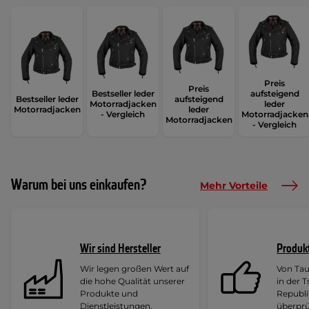
Preis
Preis
Bestseller leder
aufsteigend
Bestseller leder
aufsteigend
Motorradjacken
leder
Motorradjacken
leder
- Vergleich
Motorradjacken
Motorradjacken
- Vergleich
Warum bei uns einkaufen?
Mehr Vorteile
Wir sind Hersteller
Produk
Wir legen großen Wert auf
Von Ta
die hohe Qualität unserer
in der 
Produkte und
Republi
Dienstleistungen.
überprü