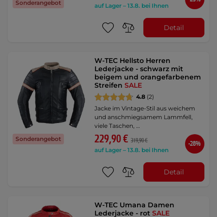
Sonderangebot
auf Lager – 13.8. bei Ihnen
Detail
W-TEC Hellsto Herren
Lederjacke - schwarz mit
beigem und orangefarbenem
Streifen
SALE
4.8
(2)
Jacke im Vintage-Stil aus weichem
und anschmiegsamem Lammfell,
viele Taschen, …
229,90 €
Sonderangebot
319,90 €
-28%
auf Lager – 13.8. bei Ihnen
Detail
W-TEC Umana Damen
Lederjacke - rot
SALE