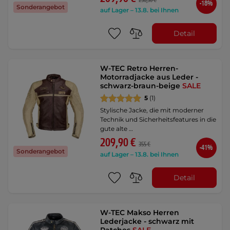
256,30 €
-18%
Sonderangebot
auf Lager – 13.8. bei Ihnen
Detail
W-TEC Retro Herren-
Motorradjacke aus Leder -
schwarz-braun-beige
SALE
5
(1)
Stylische Jacke, die mit moderner
Technik und Sicherheitsfeatures in die
gute alte …
209,90 €
355 €
-41%
Sonderangebot
auf Lager – 13.8. bei Ihnen
Detail
W-TEC Makso Herren
Lederjacke - schwarz mit