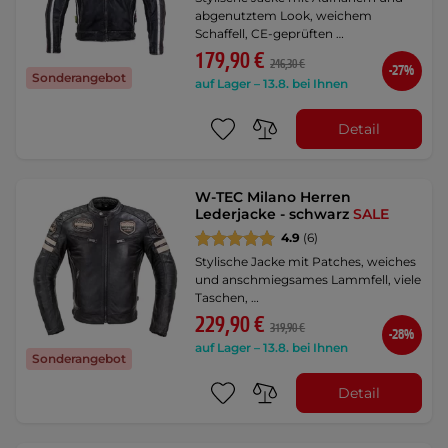
abgenutztem Look, weichem
Schaffell, CE-geprüften …
179,90 €
246,30 €
-27%
Sonderangebot
auf Lager – 13.8. bei Ihnen
Detail
W-TEC Milano Herren
Lederjacke - schwarz
SALE
4.9
(6)
Stylische Jacke mit Patches, weiches
und anschmiegsames Lammfell, viele
Taschen, …
229,90 €
319,90 €
-28%
auf Lager – 13.8. bei Ihnen
Sonderangebot
Detail