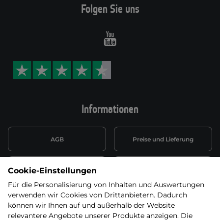
Folgen Sie uns
Youtube
Informationen
AGB
Preise und Lieferung
Informationen nach Art. 13
Datenschutzerklärung
Cookie-Einstellungen
DSGVO
Für die Personalisierung von Inhalten und Auswertungen
verwenden wir Cookies von Drittanbietern. Dadurch
Wiederufsbelehrung mit Link
Batterieentsorgung
zum Formular
können wir Ihnen auf und außerhalb der Website
relevantere Angebote unserer Produkte anzeigen. Die