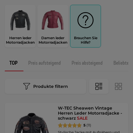
Herren leder
Damen leder
Brauchen Sie
Motorradjacken
Motorradjacken
Hilfe?
TOP
Preis aufsteigend
Preis absteigend
Beliebtest
Produkte filtern
W-TEC Sheawen Vintage
Herren Leder Motorradjacke -
schwarz
SALE
5
(11)
Stylische Jacke mit Aufnähern und