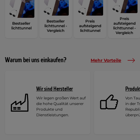
Preis
Bestseller
Preis
Bestseller
aufsteigend
lichttunnel -
aufsteigend
lichttunnel
lichttunnel -
Vergleich
lichttunnel
Vergleich
Warum bei uns einkaufen?
Mehr Vorteile
Wir sind Hersteller
Produk
Wir legen großen Wert auf
Von Ta
die hohe Qualität unserer
in der 
Produkte und
Republi
Dienstleistungen.
überprü