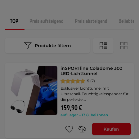
TOP
Preis aufsteigend
Preis absteigend
Beliebtest
Produkte filtern
inSPORTline Coladome 300
LED-Lichttunnel
5
(7)
Exklusiver Lichttunnel mit
Ultraschall-Feuchtigkeitsspender für
die perfekte …
159,90 €
auf Lager – 13.8. bei Ihnen
Kaufen