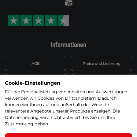
Youtube
Informationen
AGB
Preise und Lieferung
Informationen nach Art. 13
Datenschutzerklärung
Cookie-Einstellungen
DSGVO
Für die Personalisierung von Inhalten und Auswertungen
verwenden wir Cookies von Drittanbietern. Dadurch
Wiederufsbelehrung mit Link
Batterieentsorgung
zum Formular
können wir Ihnen auf und außerhalb der Website
relevantere Angebote unserer Produkte anzeigen. Die
Informationen zu Elektro-
Datenerhebung wird nicht aktiviert, bis Sie uns Ihre
Widerruf erklären
und Elektonikgeräten
Zustimmung geben.