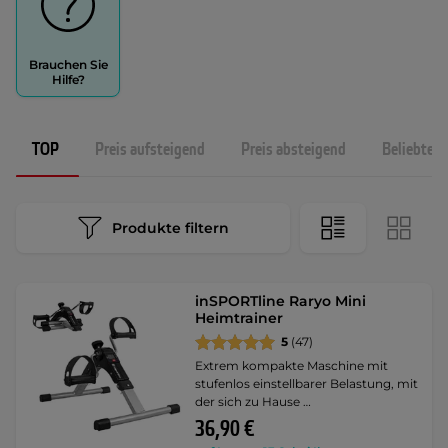
Brauchen Sie
Hilfe?
TOP
Preis aufsteigend
Preis absteigend
Beliebtest
Produkte filtern
inSPORTline Raryo Mini
Heimtrainer
5
(47)
Extrem kompakte Maschine mit
stufenlos einstellbarer Belastung, mit
der sich zu Hause …
36,90 €