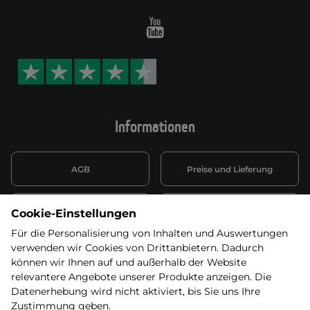
Youtube
Informationen
AGB
Preise und Lieferung
Informationen nach Art. 13
Datenschutzerklärung
Cookie-Einstellungen
DSGVO
Für die Personalisierung von Inhalten und Auswertungen
verwenden wir Cookies von Drittanbietern. Dadurch
Wiederufsbelehrung mit Link
Batterieentsorgung
zum Formular
können wir Ihnen auf und außerhalb der Website
relevantere Angebote unserer Produkte anzeigen. Die
Informationen zu Elektro-
Datenerhebung wird nicht aktiviert, bis Sie uns Ihre
Widerruf erklären
und Elektonikgeräten
Zustimmung geben.