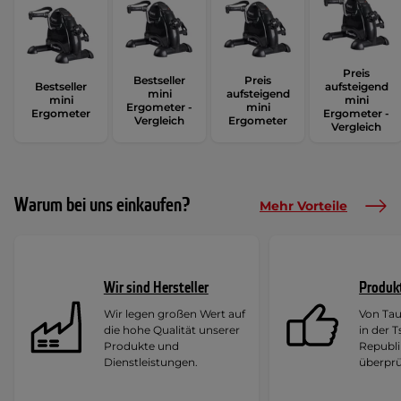
Preis
Bestseller
Preis
Bestseller
aufsteigend
mini
aufsteigend
mini
mini
Ergometer -
mini
Ergometer
Ergometer -
Vergleich
Ergometer
Vergleich
Warum bei uns einkaufen?
Mehr Vorteile
Wir sind Hersteller
Produk
Wir legen großen Wert auf
Von Ta
die hohe Qualität unserer
in der 
Produkte und
Republi
Dienstleistungen.
überprü