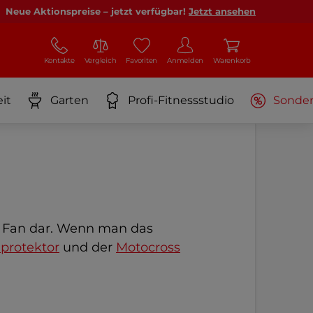
Neue Aktionspreise – jetzt verfügbar!
Jetzt ansehen
Kontakte
Vergleich
Favoriten
Anmelden
Warenkorb
it
Garten
Profi-Fitnessstudio
Sonde
s Fan dar. Wenn man das
protektor
und der
Motocross