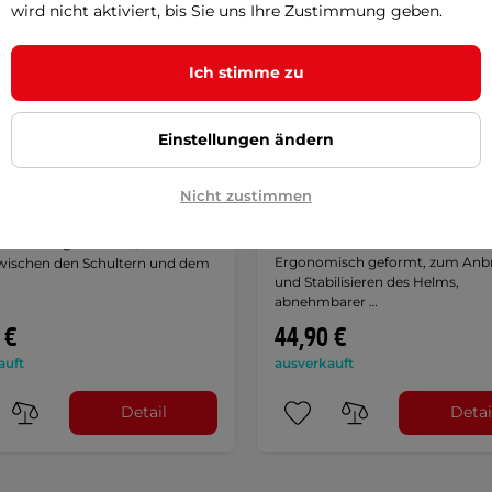
wird nicht aktiviert, bis Sie uns Ihre Zustimmung geben.
Ich stimme zu
Einstellungen ändern
junior Nackenprotektor
EMERZE EM12 Kid
Nicht zustimmen
Nackenprotektor für Kinde
5
(2)
5
(1)
 für häufige Fahrten, füllt den
Ergonomisch geformt, zum Anb
ischen den Schultern und dem
und Stabilisieren des Helms,
abnehmbarer …
 €
44,90 €
auft
ausverkauft
Detail
Detai