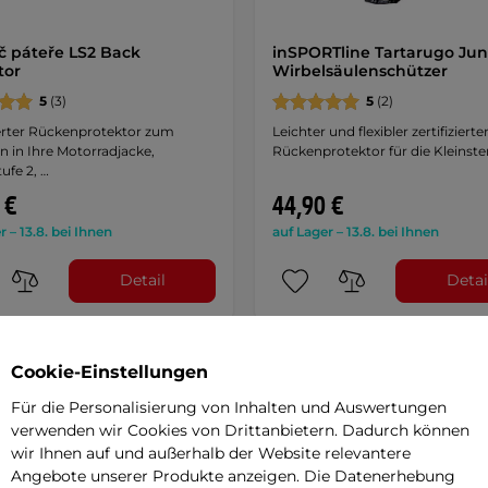
č páteře LS2 Back
inSPORTline Tartarugo Jun
tor
Wirbelsäulenschützer
5
(3)
5
(2)
ierter Rückenprotektor zum
Leichter und flexibler zertifizierte
n in Ihre Motorradjacke,
Rückenprotektor für die Kleinste
ufe 2, …
 €
44,90 €
r – 13.8. bei Ihnen
auf Lager – 13.8. bei Ihnen
Detail
Detai
Cookie-Einstellungen
Für die Personalisierung von Inhalten und Auswertungen
verwenden wir Cookies von Drittanbietern. Dadurch können
wir Ihnen auf und außerhalb der Website relevantere
Angebote unserer Produkte anzeigen. Die Datenerhebung