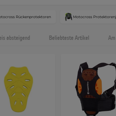
tocross Rückenprotektoren
Motocross Protektoren
eis absteigend
Beliebteste Artikel
Am 