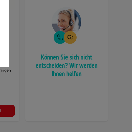
r
Können Sie sich nicht
entscheiden? Wir werden
ringen
Ihnen helfen
l