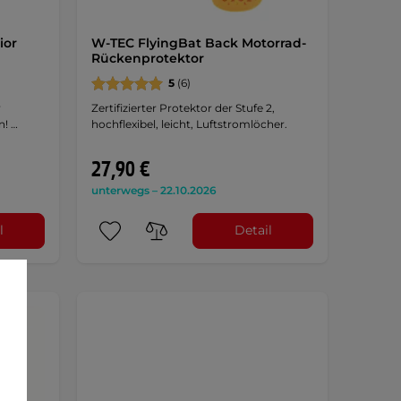
ior
W-TEC FlyingBat Back Motorrad-
Rückenprotektor
5
(6)
r
Zertifizierter Protektor der Stufe 2,
n! …
hochflexibel, leicht, Luftstromlöcher.
27,90 €
unterwegs – 22.10.2026
l
Detail