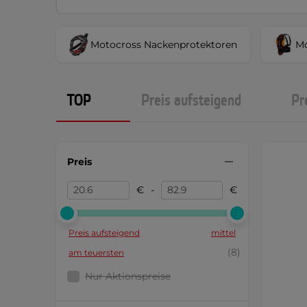
Motocross Nackenprotektoren
Mo
TOP
Preis aufsteigend
Pr
Preis
€
-
€
Preis aufsteigend
mittel
(8)
am teuersten
Nur Aktionspreise