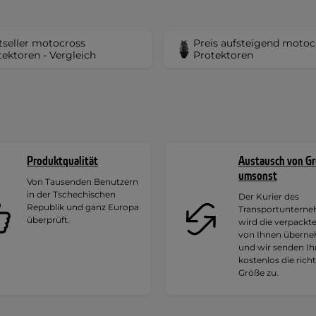
tseller motocross
Preis aufsteigend motoc
tektoren - Vergleich
Protektoren
Produktqualität
Austausch von G
umsonst
Von Tausenden Benutzern
in der Tschechischen
Der Kurier des
Republik und ganz Europa
Transportuntern
überprüft.
wird die verpackt
von Ihnen übern
und wir senden I
kostenlos die rich
Größe zu.