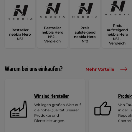
Preis
Bestseller
Preis
Bestseller
aufsteigend
nebbia Hero
aufsteigend
nebbia Hero
nebbia Hero
N°2 -
nebbia Hero
N°2
N°2 -
Vergleich
N°2
Vergleich
Warum bei uns einkaufen?
Mehr Vorteile
Wir sind Hersteller
Produk
Wir legen großen Wert auf
Von Ta
die hohe Qualität unserer
in der 
Produkte und
Republi
Dienstleistungen.
überprü