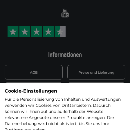
Youtube
Informationen
AGB
Preise und Lieferung
Informationen nach Art. 13
Datenschutzerklärung
Cookie-Einstellungen
DSGVO
Für die Personalisierung von Inhalten und Auswertungen
verwenden wir Cookies von Drittanbietern. Dadurch
Wiederufsbelehrung mit Link
Batterieentsorgung
zum Formular
können wir Ihnen auf und außerhalb der Website
relevantere Angebote unserer Produkte anzeigen. Die
Informationen zu Elektro-
Datenerhebung wird nicht aktiviert, bis Sie uns Ihre
Widerruf erklären
und Elektonikgeräten
Zustimmung geben.