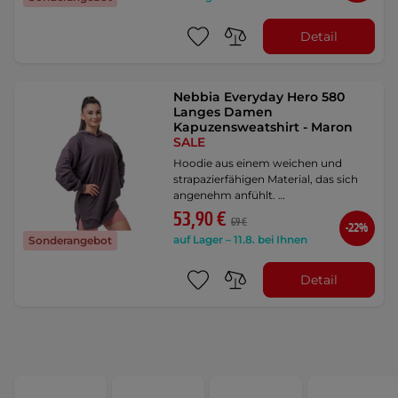
Detail
Nebbia Everyday Hero 580
Langes Damen
Kapuzensweatshirt - Maron
SALE
Hoodie aus einem weichen und
strapazierfähigen Material, das sich
angenehm anfühlt. …
53,90 €
69 €
-22%
auf Lager – 11.8. bei Ihnen
Sonderangebot
Detail