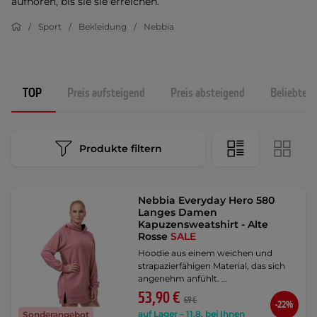
aufhören, bis sie sie erreichen.
Sport
Bekleidung
Nebbia
TOP
Preis aufsteigend
Preis absteigend
Beliebtest
Produkte filtern
Nebbia Everyday Hero 580
Langes Damen
Kapuzensweatshirt - Alte
Rosse
SALE
Hoodie aus einem weichen und
strapazierfähigen Material, das sich
angenehm anfühlt. …
53,90 €
69 €
-22%
auf Lager – 11.8. bei Ihnen
Sonderangebot