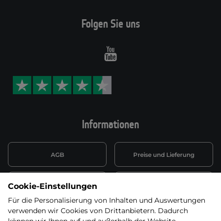
Folgen Sie uns
Youtube
Informationen
AGB
Preise und Lieferung
Informationen nach Art. 13
Datenschutzerklärung
Cookie-Einstellungen
DSGVO
Für die Personalisierung von Inhalten und Auswertungen
verwenden wir Cookies von Drittanbietern. Dadurch
Wiederufsbelehrung mit Link
Batterieentsorgung
zum Formular