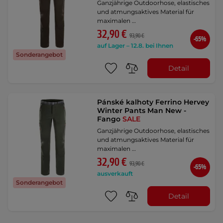
Ganzjährige Outdoorhose, elastisches
und atmungsaktives Material für
maximalen …
32,90 €
93,90 €
-65%
auf Lager – 12.8. bei Ihnen
Sonderangebot
Detail
Pánské kalhoty Ferrino Hervey
Winter Pants Man New -
Fango
SALE
Ganzjährige Outdoorhose, elastisches
und atmungsaktives Material für
maximalen …
32,90 €
93,90 €
-65%
ausverkauft
Sonderangebot
Detail