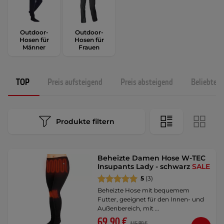
Outdoor-
Outdoor-
Hosen für
Hosen für
Männer
Frauen
TOP
Preis aufsteigend
Preis absteigend
Beliebtest
Produkte filtern
Beheizte Damen Hose W-TEC
Insupants Lady - schwarz
SALE
5
(3)
Beheizte Hose mit bequemem
Futter, geeignet für den Innen- und
Außenbereich, mit …
69,90 €
115,90 €