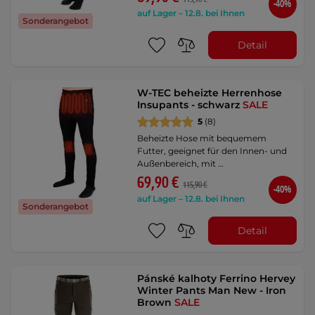
-40%
auf Lager – 12.8. bei Ihnen
Sonderangebot
Detail
W-TEC beheizte Herrenhose
Insupants - schwarz
SALE
5
(8)
Beheizte Hose mit bequemem
Futter, geeignet für den Innen- und
Außenbereich, mit …
69,90 €
115,90 €
-40%
auf Lager – 12.8. bei Ihnen
Sonderangebot
Detail
Pánské kalhoty Ferrino Hervey
Winter Pants Man New - Iron
Brown
SALE