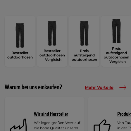
Preis
Bestseller
Preis
Bestseller
aufsteigend
outdoorhosen
aufsteigend
outdoorhosen
outdoorhosen
- Vergleich
outdoorhosen
- Vergleich
Warum bei uns einkaufen?
Mehr Vorteile
Wir sind Hersteller
Produk
Wir legen großen Wert auf
Von Ta
die hohe Qualität unserer
in der 