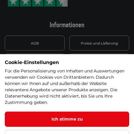
Informationen
AGB
Preise und Lieferung
Informationen nach Art. 13
Datenschutzerklärung
Cookie-Einstellungen
DSGVO
Für die Personalisierung von Inhalten und Auswertungen
verwenden wir Cookies von Drittanbietern. Dadurch
Wiederufsbelehrung mit Link
Batterieentsorgung
zum Formular
können wir Ihnen auf und außerhalb der Website
relevantere Angebote unserer Produkte anzeigen. Die
Informationen zu Elektro-
Datenerhebung wird nicht aktiviert, bis Sie uns Ihre
Widerruf erklären
und Elektonikgeräten
Zustimmung geben.
Ich stimme zu