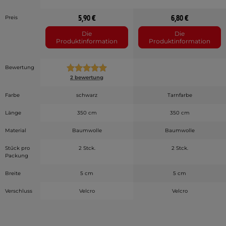
5,90 €
6,80 €
Preis
Die
Die
Produktinformation
Produktinformation
Bewertung
2 bewertung
Farbe
schwarz
Tarnfarbe
Länge
350 cm
350 cm
Material
Baumwolle
Baumwolle
Stűck pro
2 Stck.
2 Stck.
Packung
Breite
5 cm
5 cm
Verschluss
Velcro
Velcro