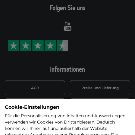
Folgen Sie uns
Youtube
Informationen
AGB
Preise und Lieferung
Informationen nach Art. 13
Datenschutzerklärung
Cookie-Einstellungen
DSGVO
Für die Personalisierung von Inhalten und Auswertungen
verwenden wir Cookies von Drittanbietern. Dadurch
Wiederufsbelehrung mit Link
Batterieentsorgung
zum Formular
können wir Ihnen auf und außerhalb der Website
relevantere Angebote unserer Produkte anzeigen. Die