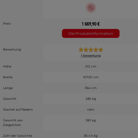
1 669,90 €
Preis
Die Produktinformation
Bewertung
1 bewertung
Höhe
212 cm
Breite
107.50 cm
Länge
364 cm
Gewicht
285 kg
Stachel auf Rädern
nein
Gewicht von
180 kg
Ziegelchen
Zahl der Gewichte
36 x 5 kg