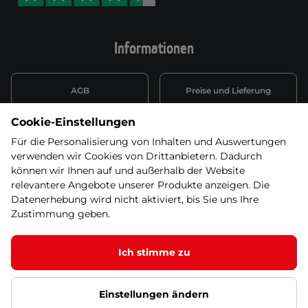
Informationen
AGB
Preise und Lieferung
Cookie-Einstellungen
Informationen nach Art. 13
Datenschutzerklärung
DSGVO
Für die Personalisierung von Inhalten und Auswertungen
verwenden wir Cookies von Drittanbietern. Dadurch
Wiederufsbelehrung mit Link
können wir Ihnen auf und außerhalb der Website
Batterieentsorgung
zum Formular
relevantere Angebote unserer Produkte anzeigen. Die
Datenerhebung wird nicht aktiviert, bis Sie uns Ihre
Informationen zu Elektro-
Zustimmung geben.
Widerruf erklären
und Elektonikgeräten
Ich stimme zu
Einstellungen ändern
© 2026 SEVEN SPORT s.r.o Alle Rechte vorbehalten1