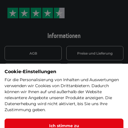
Informationen
AGB
Preise und Lieferung
Informationen nach Art. 13
Datenschutzerklärung
Cookie-Einstellungen
DSGVO
Für die Personalisierung von Inhalten und Auswertungen
verwenden wir Cookies von Drittanbietern. Dadurch
Wiederufsbelehrung mit Link
Batterieentsorgung
zum Formular
können wir Ihnen auf und außerhalb der Website
relevantere Angebote unserer Produkte anzeigen. Die
Informationen zu Elektro-
Datenerhebung wird nicht aktiviert, bis Sie uns Ihre
Widerruf erklären
und Elektonikgeräten
Zustimmung geben.
Ich stimme zu