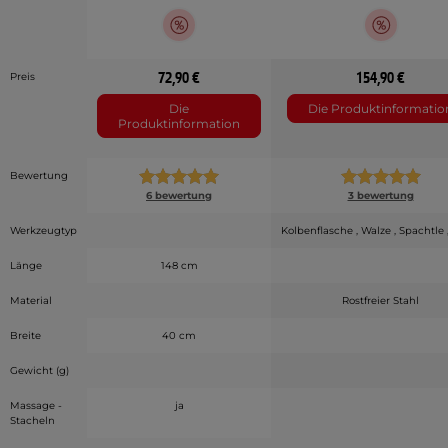
72,90 €
154,90 €
Preis
Die
Die Produktinformatio
Produktinformation
Bewertung
6 bewertung
3 bewertung
Werkzeugtyp
Kolbenflasche , Walze , Spachtle
Länge
148 cm
Material
Rostfreier Stahl
Breite
40 cm
Gewicht (g)
Massage -
ja
Stacheln