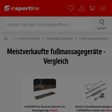
suchen
Gesundheit und Schönheit
Massage Zubehör
Fußmassagegeräte
Meistverkaufte fußmassagegeräte -
Vergleich
inSPORTline Butwal 148x40 cm
Metall-Ganzkörpermassage-
Massageweg
Aktion
inSPORTline Janko Set
Akti