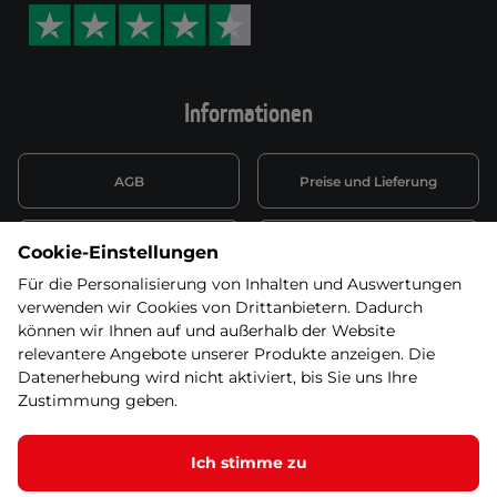
Informationen
AGB
Preise und Lieferung
Informationen nach Art. 13
Datenschutzerklärung
Cookie-Einstellungen
DSGVO
Für die Personalisierung von Inhalten und Auswertungen
verwenden wir Cookies von Drittanbietern. Dadurch
Wiederufsbelehrung mit Link
Batterieentsorgung
zum Formular
können wir Ihnen auf und außerhalb der Website
relevantere Angebote unserer Produkte anzeigen. Die
Informationen zu Elektro-
Datenerhebung wird nicht aktiviert, bis Sie uns Ihre
Widerruf erklären
und Elektonikgeräten
Zustimmung geben.
Ich stimme zu