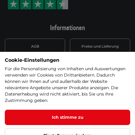
Informationen
AGB
Preise und Lieferung
Cookie-Einstellungen
Informationen nach Art. 13
Datenschutzerklärung
DSGVO
Für die Personalisierung von Inhalten und Auswertungen
verwenden wir Cookies von Drittanbietern. Dadurch
Wiederufsbelehrung mit Link
können wir Ihnen auf und außerhalb der Website
Batterieentsorgung
zum Formular
relevantere Angebote unserer Produkte anzeigen. Die
Datenerhebung wird nicht aktiviert, bis Sie uns Ihre
Informationen zu Elektro-
Zustimmung geben.
Widerruf erklären
und Elektonikgeräten
Ich stimme zu