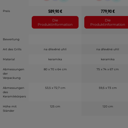
589,90 €
779,90 €
Preis
Die
Die
Produktinformation
Produktinformation
Bewertung
Art des Grills
na dřevěné uhlí
na dřevěné uhlí
Material
keramika
keramika
Abmessungen
80 x 70 x 64 cm
75 x 74 x 67 cm
der
Verpackung
Abmessungen
53,5 x 72,7 cm
59,5 x 73 cm
des
Keramikkörpers
Höhe mit
125 cm
120 cm
Ständer