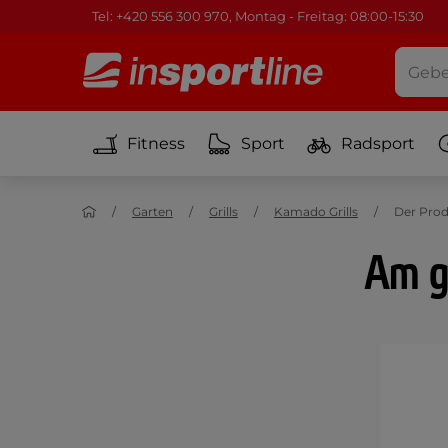
Tel: +420 556 300 970, Montag - Freitag: 08:00-15:30
Fitness
Sport
Radsport
Garten
Grills
Kamado Grills
Der Prod
Am gi