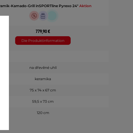
ramik-Kamado-Grill inSPORTline Pyrexo 24"
Aktion
779,90 €
Die Produktinformation
na dřevěné uhlí
keramika
75 x 74 x 67 cm
59,5 x 73 cm
120 cm