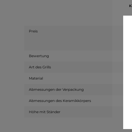
K
Preis
Bewertung
Art des Grills
Material
Abmessungen der Verpackung
Abmessungen des Keramikkörpers
Höhe mit Ständer