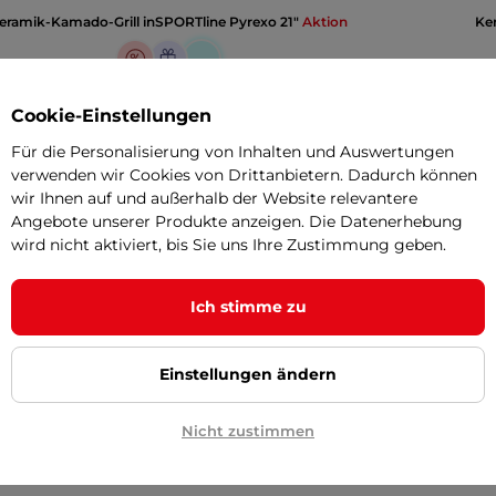
eramik-Kamado-Grill inSPORTline Pyrexo 21"
Aktion
Ke
Cookie-Einstellungen
589,90 €
Für die Personalisierung von Inhalten und Auswertungen
Die Produktinformation
verwenden wir Cookies von Drittanbietern. Dadurch können
wir Ihnen auf und außerhalb der Website relevantere
Angebote unserer Produkte anzeigen. Die Datenerhebung
wird nicht aktiviert, bis Sie uns Ihre Zustimmung geben.
na dřevěné uhlí
keramika
Ich stimme zu
80 x 70 x 64 cm
Einstellungen ändern
53,5 x 72,7 cm
125 cm
Nicht zustimmen