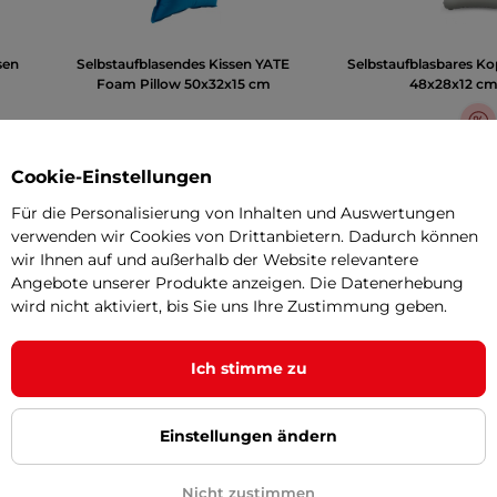
sen
Selbstaufblasendes Kissen YATE
Selbstaufblasbares Ko
Foam Pillow 50x32x15 cm
48x28x12 c
Cookie-Einstellungen
10,90 €
16,90 
Für die Personalisierung von Inhalten und Auswertungen
Die Produktinformation
Die Produktin
verwenden wir Cookies von Drittanbietern. Dadurch können
wir Ihnen auf und außerhalb der Website relevantere
Angebote unserer Produkte anzeigen. Die Datenerhebung
wird nicht aktiviert, bis Sie uns Ihre Zustimmung geben.
1 bewertung
Polyester
Polyest
Ich stimme zu
52 cm
48 c
Einstellungen ändern
38 cm
28 c
Nicht zustimmen