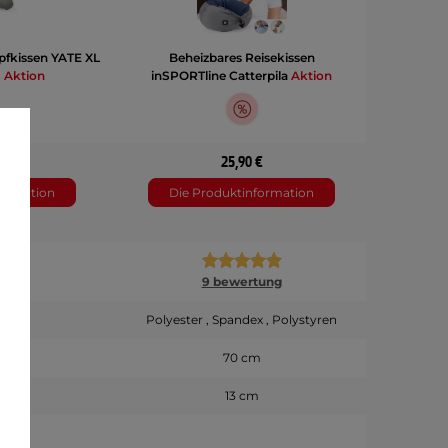
pfkissen YATE XL
Beheizbares Reisekissen
m
Aktion
inSPORTline Catterpila
Aktion
€
25,90 €
formation
Die Produktinformation
9 bewertung
er
Polyester , Spandex , Polystyren
m
70 cm
m
13 cm