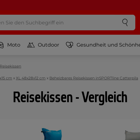
Moto
Outdoor
Gesundheit und Schönhe
Reisekissen
x15 cm
x
XL 48x28x12 cm
x
Beheizbares Reisekissen inSPORTline Catterpila
Reisekissen - Vergleich