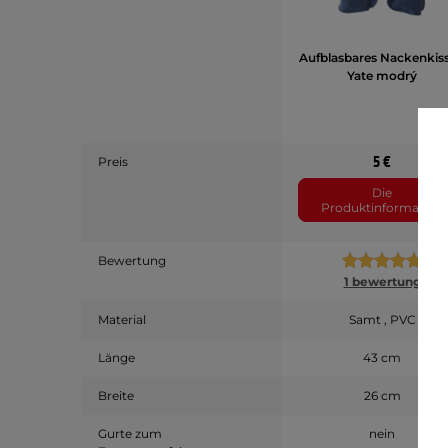
Aufblasbares Nackenkis
Yate modrý
5 €
Preis
Die
Produktinformation
Bewertung
1 bewertung
Material
Samt , PVC
Länge
43 cm
Breite
26 cm
Gurte zum
nein