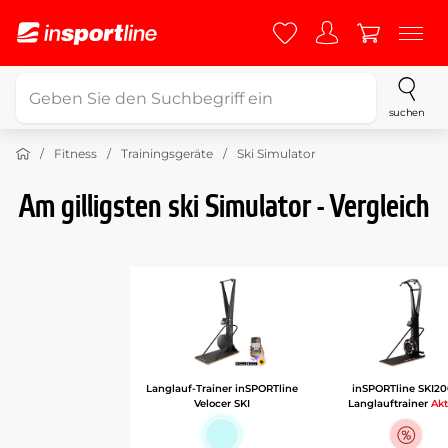
suchen
Fitness
Trainingsgeräte
Ski Simulator
Am gilligsten ski Simulator - Vergleich
Langlauf-Trainer inSPORTline
inSPORTline SKI2
Velocer SKI
Langlauftrainer
Akt