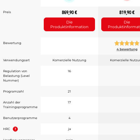
869,90 €
819,90 €
Preis
Die
Die
Produktinformation
Produktinformat
Bewertung
4 bewertung
Verwendungsart
Komerzielle Nutzung
Komerzielle Nutz
Regulation von
16
Belastung (Level
Nummer)
Programzahl
21
Anzahl der
17
Trainingsprogramme
Benutzerprogramme
4
HRC
ja