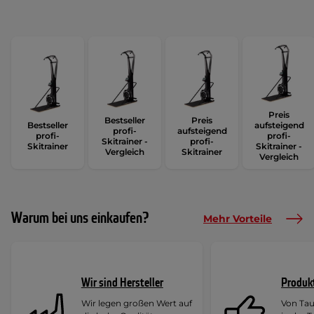
Preis
Bestseller
Preis
Bestseller
aufsteigend
profi-
aufsteigend
profi-
profi-
Skitrainer -
profi-
Skitrainer
Skitrainer -
Vergleich
Skitrainer
Vergleich
Warum bei uns einkaufen?
Mehr Vorteile
Wir sind Hersteller
Produk
Wir legen großen Wert auf
Von Ta