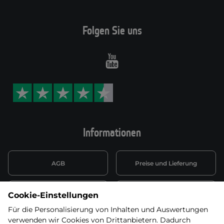
Folgen Sie uns
Youtube
Informationen
AGB
Preise und Lieferung
Informationen nach Art. 13
Datenschutzerklärung
Cookie-Einstellungen
DSGVO
Für die Personalisierung von Inhalten und Auswertungen
verwenden wir Cookies von Drittanbietern. Dadurch
Wiederufsbelehrung mit Link
Batterieentsorgung