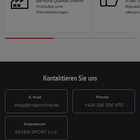
die hohe Qualität unserer
in der 
Produkte und
Republi
Dienstleistungen.
überprü
Kontaktieren Sie uns
E-mail
Phone
shop@insportline.de
+420 556 300 970
Impressum
SEVEN SPORT s.r.o.