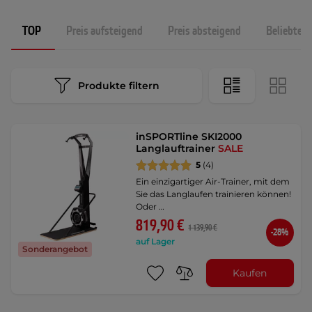
TOP
Preis aufsteigend
Preis absteigend
Beliebtest
Produkte filtern
inSPORTline SKI2000
Langlauftrainer
SALE
5
(4)
Ein einzigartiger Air-Trainer, mit dem
Sie das Langlaufen trainieren können!
Oder …
819,90 €
1 139,90 €
-28%
auf Lager
Sonderangebot
Kaufen