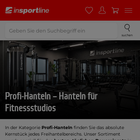
suchen
Profi-Hanteln – Hanteln für
Fitnessstudios
In der Kategorie
Profi-Hanteln
finden Sie das absolute
Kernstück jedes Freihantelbereichs. Unser Sortiment