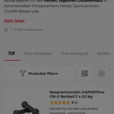
wurde speziell für den
harten, täglichen Dauereinsatz
in
kommerziellen Fitnesscentern, Hotels, Sportvereinen,
Crossfit-Boxen und...
Mehr lesen
Profi-Fitnessstudio
TOP
Preis aufsteigend
Preis absteigend
Beliebtest
Produkte filtern
Neoprenhanteln inSPORTline
ON-X Renbell 2 x 0,5 kg
5
(6)
Hanteln für Aerobic und andere
Sportarten, schützende