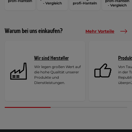
profi-Hanteln
profi-Hanteln
- Vergleich
profi-Hanteln
- Vergleich
Warum bei uns einkaufen?
Mehr Vorteile
Wir sind Hersteller
Produk
Wir legen großen Wert auf
Von Ta
die hohe Qualität unserer
in der 
Produkte und
Republi
Dienstleistungen.
überprü