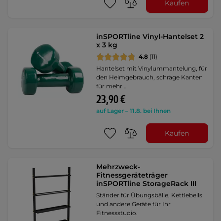
Kaufen
inSPORTline Vinyl-Hantelset 2
x 3 kg
4.8
(11)
Hantelset mit Vinylummantelung, für
den Heimgebrauch, schräge Kanten
für mehr …
23,90 €
auf Lager – 11.8. bei Ihnen
Kaufen
Mehrzweck-
Fitnessgeräteträger
inSPORTline StorageRack III
Ständer für Übungsbälle, Kettlebells
und andere Geräte für Ihr
Fitnessstudio.