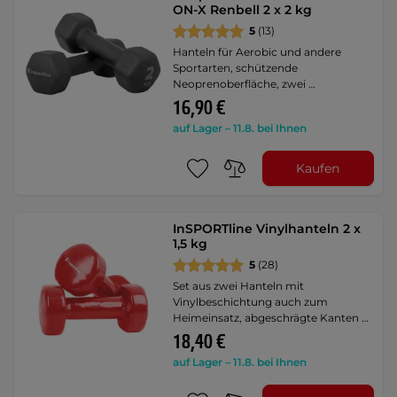
ON-X Renbell 2 x 2 kg
5
(13)
Hanteln für Aerobic und andere
Sportarten, schützende
Neoprenoberfläche, zwei …
16,90 €
auf Lager – 11.8. bei Ihnen
Kaufen
InSPORTline Vinylhanteln 2 x
1,5 kg
5
(28)
Set aus zwei Hanteln mit
Vinylbeschichtung auch zum
Heimeinsatz, abgeschrägte Kanten …
18,40 €
auf Lager – 11.8. bei Ihnen