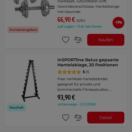
Hantelset, rutschfester Griff,
Gewindeverschlüsse, Hantelstange
mit Gewinde.
66,90 €
82,90 €
-19%
auf Lager – 11.8. bei Ihnen
Sonderangebot
Kaufen
inSPORTline Ratus gepaarte
Hantelablage, 20 Positionen
5
(1)
Paar vertikale Hantelständer,
geeignet für private und
kommerzielle Fitnessstudios. …
93,90 €
unterwegs – 3.11.2026
Neuheit
Detail