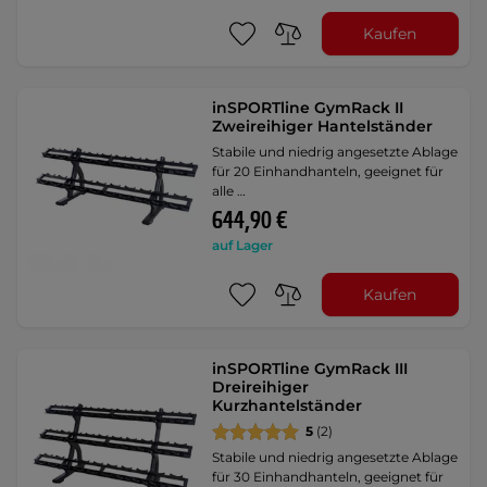
Kaufen
inSPORTline GymRack II
Zweireihiger Hantelständer
Stabile und niedrig angesetzte Ablage
für 20 Einhandhanteln, geeignet für
alle …
644,90 €
auf Lager
Kaufen
inSPORTline GymRack III
Dreireihiger
Kurzhantelständer
5
(2)
Stabile und niedrig angesetzte Ablage
für 30 Einhandhanteln, geeignet für