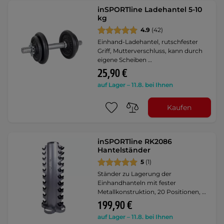
inSPORTline Ladehantel 5-10
kg
4.9
(42)
Einhand-Ladehantel, rutschfester
Griff, Mutterverschluss, kann durch
eigene Scheiben …
25,90 €
auf Lager – 11.8. bei Ihnen
Kaufen
inSPORTline RK2086
Hantelständer
5
(1)
Ständer zu Lagerung der
Einhandhanteln mit fester
Metallkonstruktion, 20 Positionen, …
199,90 €
auf Lager – 11.8. bei Ihnen